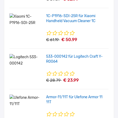
1C-P1916-SDI-25R für Xiaomi
Handheld Vacuum Cleaner 1C
€ 50.99
€ 61.19
533-000142 für Logitech Craft Y-
R0064
€ 23.99
€ 28.79
Armor-11/11T für Ulefone Armor 11
11T