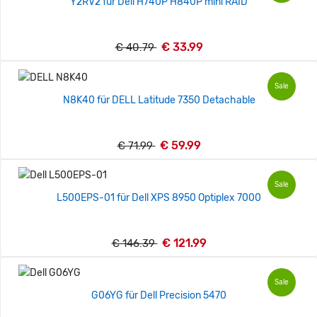
Y2RV2 für Dell H740P H840P mini RAID
€ 33.99
€ 40.79
Sale
N8K40 für DELL Latitude 7350 Detachable
€ 59.99
€ 71.99
Sale
L500EPS-01 für Dell XPS 8950 Optiplex 7000
€ 121.99
€ 146.39
Sale
G06YG für Dell Precision 5470