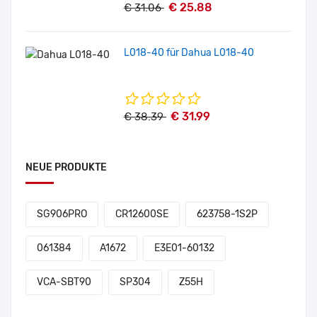
€ 25.88
€ 31.06
L018-40 für Dahua L018-40
€ 31.99
€ 38.39
NEUE PRODUKTE
SG906PRO
CR12600SE
623758-1S2P
061384
A1672
E3E01-60132
VCA-SBT90
SP304
Z55H