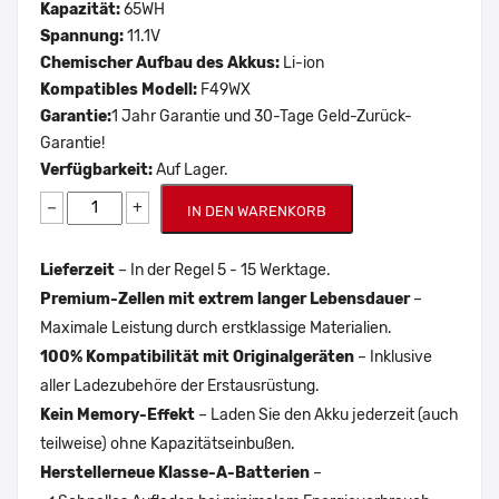
Kapazität:
65WH
Spannung:
11.1V
Chemischer Aufbau des Akkus:
Li-ion
Kompatibles Modell:
F49WX
Garantie:
1 Jahr Garantie und 30-Tage Geld-Zurück-
Garantie!
Verfügbarkeit:
Auf Lager.
−
+
IN DEN WARENKORB
Lieferzeit
– In der Regel 5 - 15 Werktage.
Premium-Zellen mit extrem langer Lebensdauer
–
Maximale Leistung durch erstklassige Materialien.
100% Kompatibilität mit Originalgeräten
– Inklusive
aller Ladezubehöre der Erstausrüstung.
Kein Memory-Effekt
– Laden Sie den Akku jederzeit (auch
teilweise) ohne Kapazitätseinbußen.
Herstellerneue Klasse-A-Batterien
–