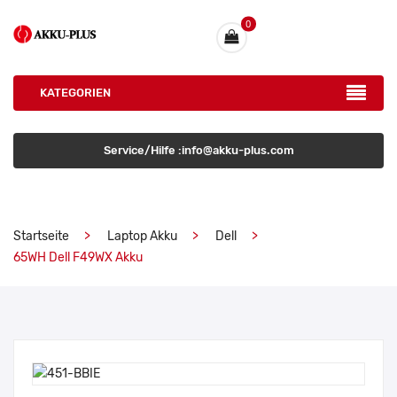
0
KATEGORIEN
Service/Hilfe :info@akku-plus.com
Startseite
Laptop Akku
Dell
65WH Dell F49WX Akku