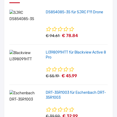
DS854085-3S für SJRC F11 Drone
€ 78.84
€ 94.61
LI398091HTT für Blackview Active 8
Pro
€ 45.99
€ 55.19
DRT-35R1003 für Eschenbach DRT-
35R1003
€ 32.99
€ 39.59