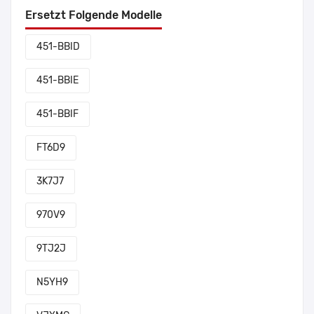
Ersetzt Folgende Modelle
451-BBID
451-BBIE
451-BBIF
FT6D9
3K7J7
970V9
9TJ2J
N5YH9