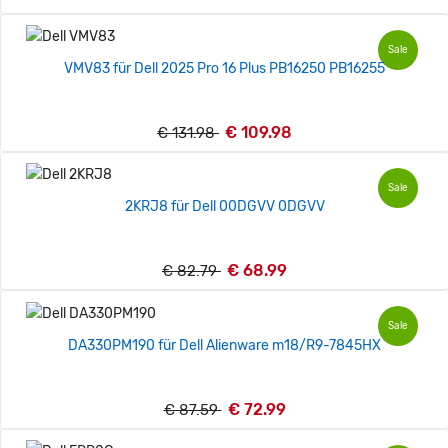
Sale
VMV83 für Dell 2025 Pro 16 Plus PB16250 PB16255
€ 109.98
€ 131.98
Sale
2KRJ8 für Dell 00DGVV 0DGVV
€ 68.99
€ 82.79
Sale
DA330PM190 für Dell Alienware m18/R9-7845HX
€ 72.99
€ 87.59