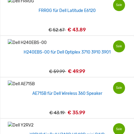
Sale
FRR0G für Dell Latitude E6120
€ 43.89
€ 52.67
Sale
H240EBS-00 für Dell Optiplex 3710 3910 3901
€ 49.99
€ 59.99
Sale
AE715B für Dell Wireless 360 Speaker
€ 35.99
€ 43.19
Sale