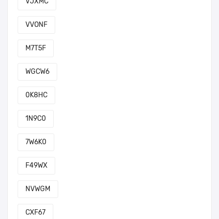
VJXMC
VVONF
M7T5F
WGCW6
0K8HC
1N9C0
7W6K0
F49WX
NVWGM
CXF67