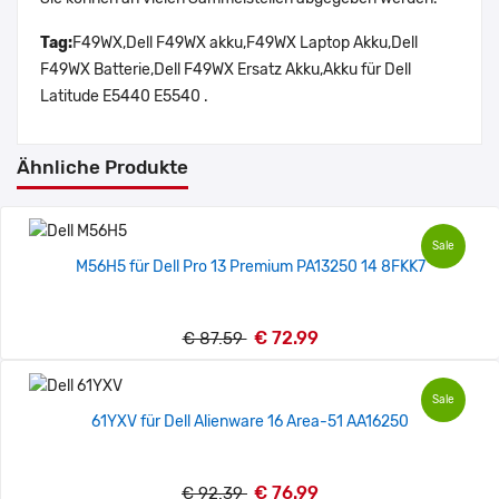
Tag:
F49WX,Dell F49WX akku,F49WX Laptop Akku,Dell
F49WX Batterie,Dell F49WX Ersatz Akku,Akku für Dell
Latitude E5440 E5540 .
Ähnliche Produkte
Sale
M56H5 für Dell Pro 13 Premium PA13250 14 8FKK7
€ 72.99
€ 87.59
Sale
61YXV für Dell Alienware 16 Area-51 AA16250
€ 76.99
€ 92.39