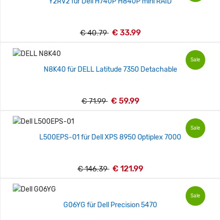
Y2RV2 für Dell H740P H840P mini RAID
€ 33.99
€ 40.79
Sale
N8K40 für DELL Latitude 7350 Detachable
€ 59.99
€ 71.99
Sale
L500EPS-01 für Dell XPS 8950 Optiplex 7000
€ 121.99
€ 146.39
Sale
G06YG für Dell Precision 5470