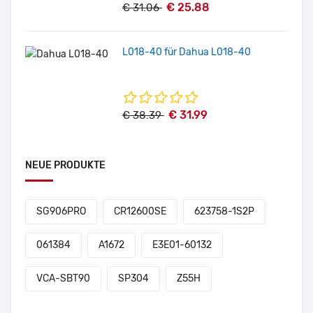
€ 25.88
€ 31.06
L018-40 für Dahua L018-40
€ 31.99
€ 38.39
NEUE PRODUKTE
SG906PRO
CR12600SE
623758-1S2P
061384
A1672
E3E01-60132
VCA-SBT90
SP304
Z55H