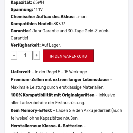
Kapazität:
65WH
Spannung:
11.1V
Chemischer Aufbau des Akkus:
Li-ion
Kompatibles Modell:
3K7J7
Garantie:
1 Jahr Garantie und 30-Tage Geld-Zurück-
Garantie!
Verfügbarkeit:
Auf Lager.
−
+
IN DEN WARENKORB
Lieferzeit
– In der Regel 5 - 15 Werktage.
Premium-Zellen mit extrem langer Lebensdauer
–
Maximale Leistung durch erstklassige Materialien.
100% Kompatibilität mit Originalgeräten
– Inklusive
aller Ladezubehöre der Erstausrüstung.
Kein Memory-Effekt
– Laden Sie den Akku jederzeit (auch
teilweise) ohne Kapazitätseinbußen.
Herstellerneue Klasse-A-Batterien
–