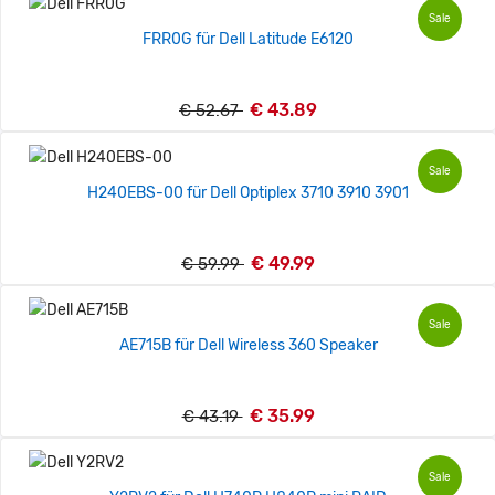
Sale
FRR0G für Dell Latitude E6120
€ 43.89
€ 52.67
Sale
H240EBS-00 für Dell Optiplex 3710 3910 3901
€ 49.99
€ 59.99
Sale
AE715B für Dell Wireless 360 Speaker
€ 35.99
€ 43.19
Sale