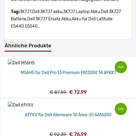
Tag:
3K7J7,Dell 3K7J7 akku,3K7J7 Laptop Akku,Dell 3K7J7
Batterie,Dell 3K7J7 Ersatz Akku,Akku für Dell Latitude
E5440 E5540 .
Ähnliche Produkte
Sale
M56H5 für Dell Pro 13 Premium PA13250 14 8FKK7
€ 72.99
€ 87.59
Sale
61YXV für Dell Alienware 16 Area-51 AA16250
€ 76.99
€ 92.39