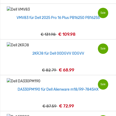
Sale
VMV83 für Dell 2025 Pro 16 Plus PB16250 PB16255
€ 109.98
€ 131.98
Sale
2KRJ8 für Dell 00DGVV 0DGVV
€ 68.99
€ 82.79
Sale
DA330PM190 für Dell Alienware m18/R9-7845HX
€ 72.99
€ 87.59