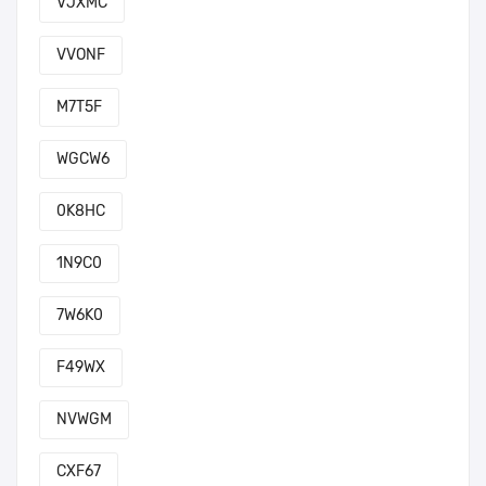
VJXMC
VVONF
M7T5F
WGCW6
0K8HC
1N9C0
7W6K0
F49WX
NVWGM
CXF67