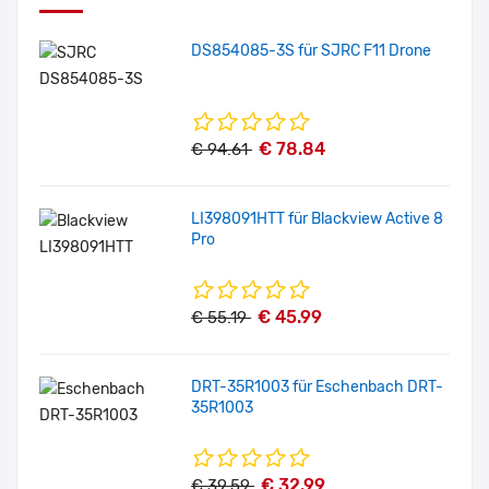
DS854085-3S für SJRC F11 Drone
€ 78.84
€ 94.61
LI398091HTT für Blackview Active 8
Pro
€ 45.99
€ 55.19
DRT-35R1003 für Eschenbach DRT-
35R1003
€ 32.99
€ 39.59