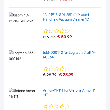
1C-P1916-SDI-25R für Xiaomi
Handheld Vacuum Cleaner 1C
€ 50.99
€ 61.19
533-000142 für Logitech Craft Y-
R0064
€ 23.99
€ 28.79
Armor-11/11T für Ulefone Armor 11
11T