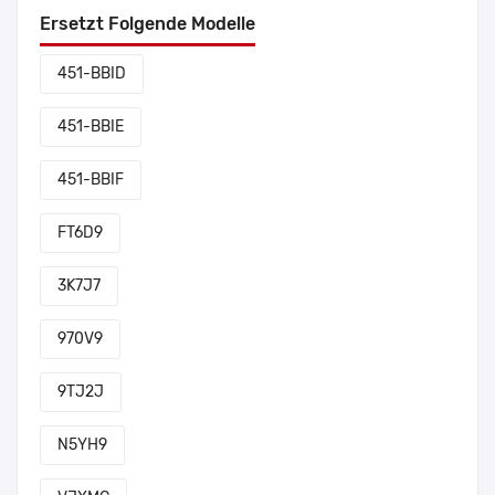
Ersetzt Folgende Modelle
451-BBID
451-BBIE
451-BBIF
FT6D9
3K7J7
970V9
9TJ2J
N5YH9