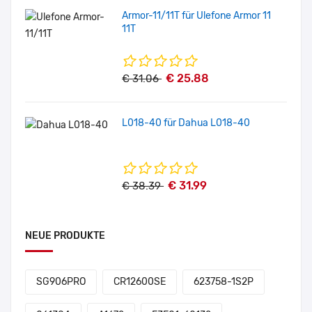
Armor-11/11T für Ulefone Armor 11
11T
€ 25.88
€ 31.06
L018-40 für Dahua L018-40
€ 31.99
€ 38.39
NEUE PRODUKTE
SG906PRO
CR12600SE
623758-1S2P