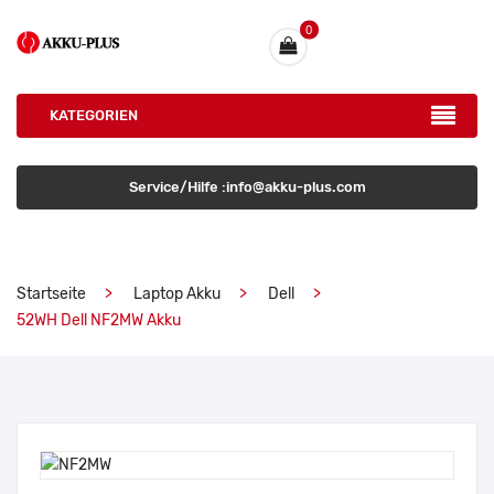
0
KATEGORIEN
Service/Hilfe :info@akku-plus.com
Startseite
Laptop Akku
Dell
52WH Dell NF2MW Akku