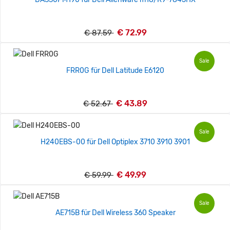
€ 72.99
€ 87.59
Sale
FRR0G für Dell Latitude E6120
€ 43.89
€ 52.67
Sale
H240EBS-00 für Dell Optiplex 3710 3910 3901
€ 49.99
€ 59.99
Sale
AE715B für Dell Wireless 360 Speaker