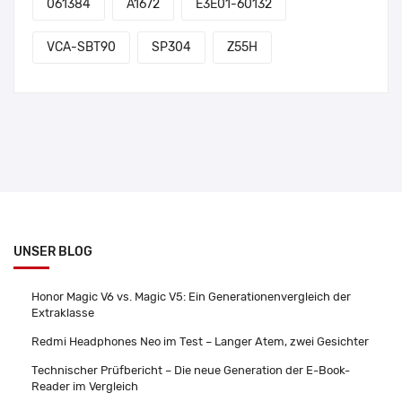
061384
A1672
E3E01-60132
VCA-SBT90
SP304
Z55H
UNSER BLOG
Honor Magic V6 vs. Magic V5: Ein Generationenvergleich der
Extraklasse
Redmi Headphones Neo im Test – Langer Atem, zwei Gesichter
Technischer Prüfbericht – Die neue Generation der E-Book-
Reader im Vergleich