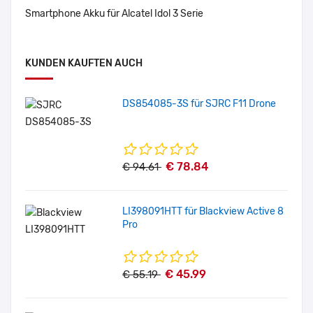
Smartphone Akku für Alcatel Idol 3 Serie
KUNDEN KAUFTEN AUCH
DS854085-3S für SJRC F11 Drone
€ 78.84
€ 94.61
LI398091HTT für Blackview Active 8
Pro
€ 45.99
€ 55.19