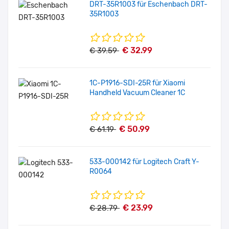
DRT-35R1003 für Eschenbach DRT-
35R1003
€ 32.99
€ 39.59
1C-P1916-SDI-25R für Xiaomi
Handheld Vacuum Cleaner 1C
€ 50.99
€ 61.19
533-000142 für Logitech Craft Y-
R0064
€ 23.99
€ 28.79