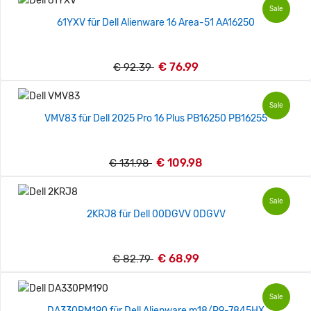
Sale
61YXV für Dell Alienware 16 Area-51 AA16250
€ 76.99
€ 92.39
Sale
VMV83 für Dell 2025 Pro 16 Plus PB16250 PB16255
€ 109.98
€ 131.98
Sale
2KRJ8 für Dell 00DGVV 0DGVV
€ 68.99
€ 82.79
Sale
DA330PM190 für Dell Alienware m18/R9-7845HX