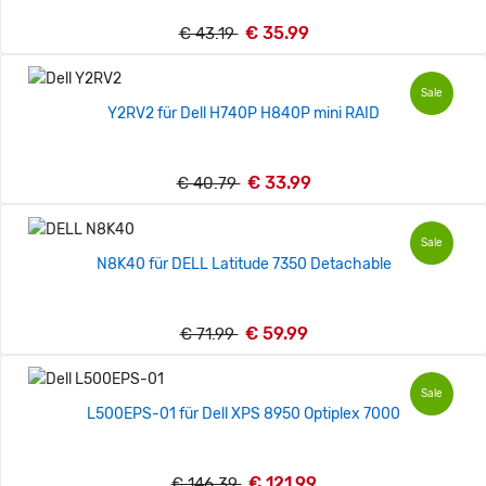
€ 35.99
€ 43.19
Sale
Y2RV2 für Dell H740P H840P mini RAID
€ 33.99
€ 40.79
Sale
N8K40 für DELL Latitude 7350 Detachable
€ 59.99
€ 71.99
Sale
L500EPS-01 für Dell XPS 8950 Optiplex 7000
€ 121.99
€ 146.39