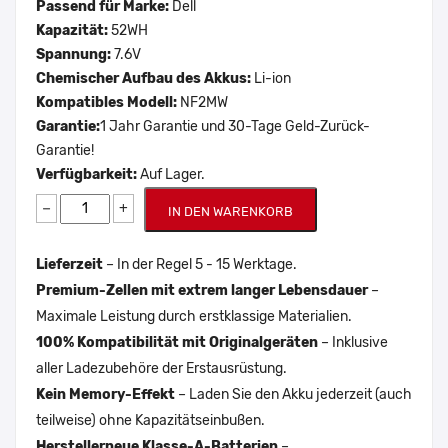
Passend für Marke:
Dell
Kapazität:
52WH
Spannung:
7.6V
Chemischer Aufbau des Akkus:
Li-ion
Kompatibles Modell:
NF2MW
Garantie:
1 Jahr Garantie und 30-Tage Geld-Zurück-
Garantie!
Verfügbarkeit:
Auf Lager.
−
+
IN DEN WARENKORB
Lieferzeit
– In der Regel 5 - 15 Werktage.
Premium-Zellen mit extrem langer Lebensdauer
–
Maximale Leistung durch erstklassige Materialien.
100% Kompatibilität mit Originalgeräten
– Inklusive
aller Ladezubehöre der Erstausrüstung.
Kein Memory-Effekt
– Laden Sie den Akku jederzeit (auch
teilweise) ohne Kapazitätseinbußen.
Herstellerneue Klasse-A-Batterien
–