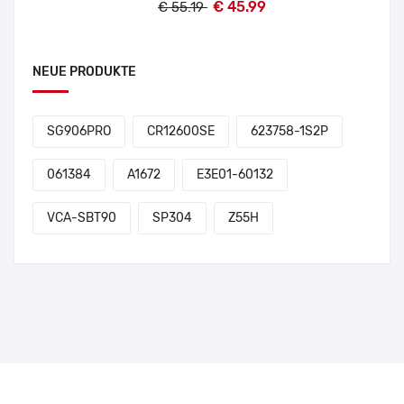
€ 45.99
€ 55.19
NEUE PRODUKTE
SG906PRO
CR12600SE
623758-1S2P
061384
A1672
E3E01-60132
VCA-SBT90
SP304
Z55H