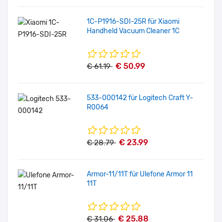
1C-P1916-SDI-25R für Xiaomi
Handheld Vacuum Cleaner 1C
€ 50.99
€ 61.19
533-000142 für Logitech Craft Y-
R0064
€ 23.99
€ 28.79
Armor-11/11T für Ulefone Armor 11
11T
€ 25.88
€ 31.06