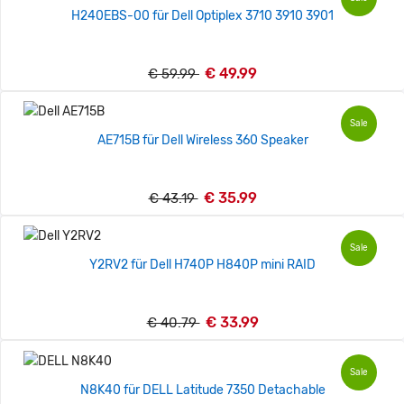
H240EBS-00 für Dell Optiplex 3710 3910 3901
€ 49.99
€ 59.99
Sale
AE715B für Dell Wireless 360 Speaker
€ 35.99
€ 43.19
Sale
Y2RV2 für Dell H740P H840P mini RAID
€ 33.99
€ 40.79
Sale
N8K40 für DELL Latitude 7350 Detachable