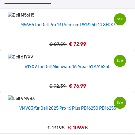
Sale
M56H5 für Dell Pro 13 Premium PA13250 14 8FKK7
€ 72.99
€ 87.59
Sale
61YXV für Dell Alienware 16 Area-51 AA16250
€ 76.99
€ 92.39
Sale
VMV83 für Dell 2025 Pro 16 Plus PB16250 PB16255
€ 109.98
€ 131.98