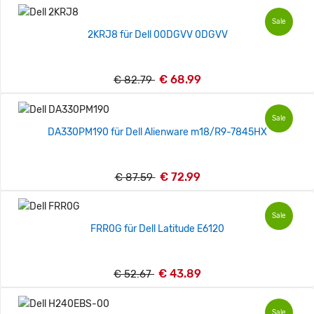
Sale
2KRJ8 für Dell 00DGVV 0DGVV
€ 68.99
€ 82.79
Sale
DA330PM190 für Dell Alienware m18/R9-7845HX
€ 72.99
€ 87.59
Sale
FRR0G für Dell Latitude E6120
€ 43.89
€ 52.67
Sale