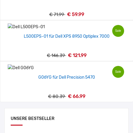
€ 59.99
€ 71.99
Sale
L500EPS-01 für Dell XPS 8950 Optiplex 7000
€ 121.99
€ 146.39
Sale
G06YG für Dell Precision 5470
€ 66.99
€ 80.39
UNSERE BESTSELLER