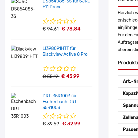
DS854085-3S für SJRC
F11 Drone
Herzlich 
entschied
einjährige
€ 78.84
€ 94.61
Für den Fa
Auftragse
LI398091HTT für
übereinst
Blackview Active 8 Pro
Produkt
€ 45.99
€ 55.19
Art.-Nr
Kapazi
DRT-35R1003 für
Eschenbach DRT-
Spann
35R1003
Zellena
€ 32.99
€ 39.59
Passen