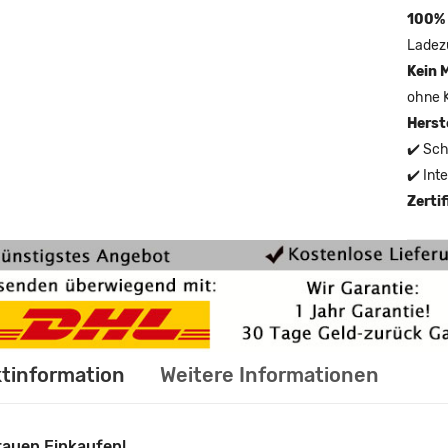
100% 
Ladez
Kein 
ohne 
Herst
✔️ Sch
✔️ Int
Zerti
tinformation
Weitere Informationen
rauen Einkaufen!