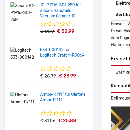
Elektr
1C-P1916-SDI-25R für
Xiaomi Handheld
Zertif
Vacuum Cleaner 1C
Hinweis: V
€ 50.99
Dieser Akk
€ 61.19
dem Origi
Warenzeich
533-000142 für
Logitech Craft Y-R0064
Ersetzt 
WM713
€ 23.99
€ 28.79
Kompati
Armor-11/11T für Ulefone
Dell mous
Armor 11 11T
€ 25.88
€ 31.06