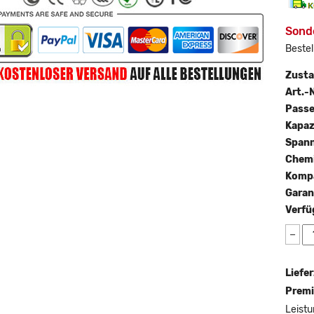
Sond
Bestel
Zust
Art.-N
Passe
Kapaz
Span
Chemi
Kompa
Garan
Verfü
−
Liefer
Premi
Leistu