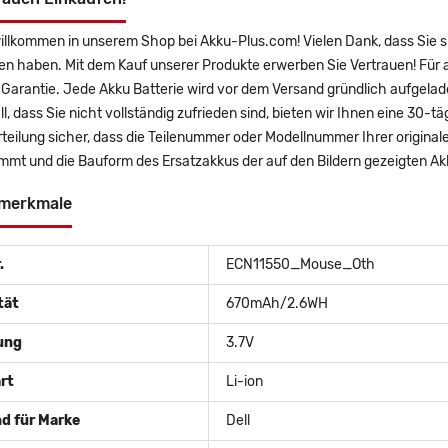
willkommen in unserem Shop bei Akku-Plus.com! Vielen Dank, dass Sie 
en haben. Mit dem Kauf unserer Produkte erwerben Sie Vertrauen! Für
 Garantie. Jede Akku Batterie wird vor dem Versand gründlich aufgelad
ll, dass Sie nicht vollständig zufrieden sind, bieten wir Ihnen eine 30-t
rteilung sicher, dass die Teilenummer oder Modellnummer Ihrer origin
immt und die Bauform des Ersatzakkus der auf den Bildern gezeigten A
merkmale
.
ECN11550_Mouse_Oth
tät
670mAh/2.6WH
ung
3.7V
rt
Li-ion
d für Marke
Dell