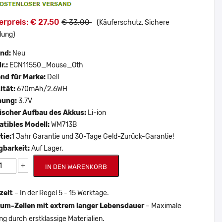
erpreis: € 27.50
€ 33.00
(Käuferschutz, Sichere
lung)
and:
Neu
r.:
ECN11550_Mouse_Oth
nd für Marke:
Dell
ität:
670mAh/2.6WH
nung:
3.7V
scher Aufbau des Akkus:
Li-ion
tibles Modell:
WM713B
tie:
1 Jahr Garantie und 30-Tage Geld-Zurück-Garantie!
gbarkeit:
Auf Lager.
+
IN DEN WARENKORB
zeit
– In der Regel 5 - 15 Werktage.
um-Zellen mit extrem langer Lebensdauer
– Maximale
ng durch erstklassige Materialien.