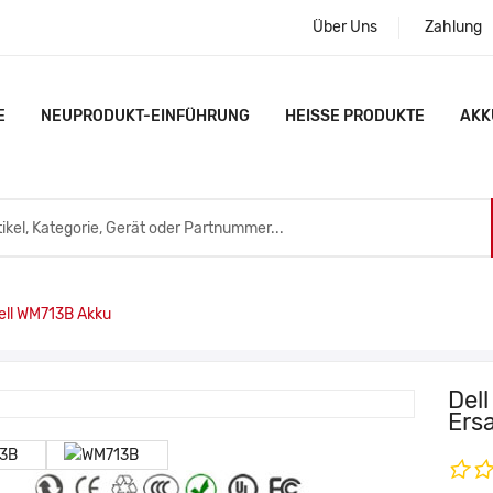
Über Uns
Zahlung
E
NEUPRODUKT-EINFÜHRUNG
HEISSE PRODUKTE
AKK
ll WM713B Akku
Del
Ers