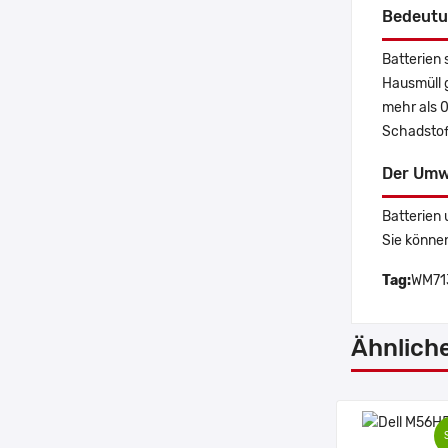
Bedeutu
Batterien 
Hausmüll 
mehr als 
Schadstoff
Der Umw
Batterien 
Sie könne
Tag:
WM713
Ähnlich