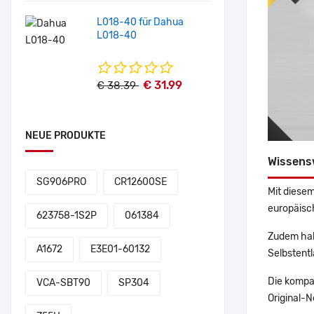
L018-40 für Dahua
L018-40
€ 31.99
€ 38.39
NEUE PRODUKTE
Wissens
SG906PRO
CR12600SE
Mit diesem
europäisch
623758-1S2P
061384
Zudem hab
A1672
E3E01-60132
Selbstentl
Die kompa
VCA-SBT90
SP304
Original-N