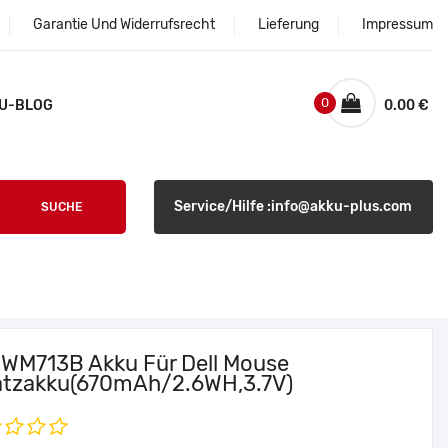
Garantie Und Widerrufsrecht
Lieferung
Impressum
0
U-BLOG
0.00 €
Service/Hilfe :info@akku-plus.com
SUCHE
l WM713B Akku Für Dell Mouse
atzakku(670mAh/2.6WH,3.7V)