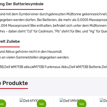
ng Der Batteriesymbole
sind mit dem Symbol einer durchgekreuzten Mülltonne gekennzeichnet. 
gegeben werden dürfen. Bei Batterien, die mehr als 0,0005 Masseproz
0,004 Masseprozent Blei enthalten, befindet sich unter dem Mülltonn
es – dabei steht "Cd" für Cadmium, "Pb" steht für Blei, und "Hg" für Que
elt Zuliebe
und Akkus gehören nicht in den Hausmüll.
n an vielen Sammelstellen abgegeben werden.
B,Dell WM713B akku,WM713B Funkmaus Akku,Dell WM713B Batterie,Dell 
e Produkte
Sale
Sale
Sale