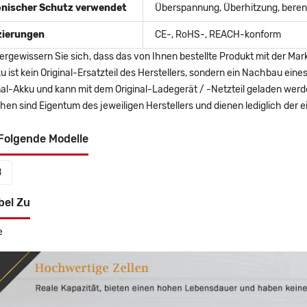
onischer Schutz verwendet
Überspannung, Überhitzung, berent
izierungen
CE-, RoHS-, REACH-konform
ergewissern Sie sich, dass das von Ihnen bestellte Produkt mit der Mar
u ist kein Original-Ersatzteil des Herstellers, sondern ein Nachbau ei
nal-Akku und kann mit dem Original-Ladegerät / -Netzteil geladen wer
en sind Eigentum des jeweiligen Herstellers und dienen lediglich der ei
Folgende Modelle
B
bel Zu
e