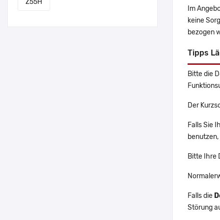
Z55H
Im Angebo
keine Sor
bezogen w
Tipps L
Bitte die 
Funktions
Der Kurzs
Falls Sie 
benutzen, 
Bitte Ihre
Normalerw
Falls die
D
Störung a