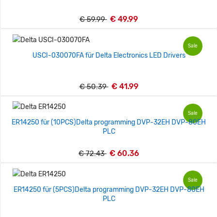
€ 49.99
€ 59.99
Sale
USCI-030070FA für Delta Electronics LED Drivers
€ 41.99
€ 50.39
Sale
ER14250 für (10PCS)Delta programming DVP-32EH DVP-80EH
PLC
€ 60.36
€ 72.43
Sale
ER14250 für (5PCS)Delta programming DVP-32EH DVP-80EH
PLC