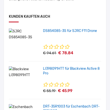
KUNDEN KAUFTEN AUCH
DS854085-3S für SJRC F11 Drone
€ 78.84
€ 94.61
LI398091HTT für Blackview Active 8
Pro
€ 45.99
€ 55.19
DRT-35R1003 für Eschenbach DRT-