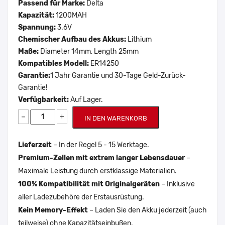
Passend für Marke:
Delta
Kapazität:
1200MAH
Spannung:
3.6V
Chemischer Aufbau des Akkus:
Lithium
Maße:
Diameter 14mm, Length 25mm
Kompatibles Modell:
ER14250
Garantie:
1 Jahr Garantie und 30-Tage Geld-Zurück-
Garantie!
Verfügbarkeit:
Auf Lager.
−
+
IN DEN WARENKORB
Lieferzeit
– In der Regel 5 - 15 Werktage.
Premium-Zellen mit extrem langer Lebensdauer
–
Maximale Leistung durch erstklassige Materialien.
100% Kompatibilität mit Originalgeräten
– Inklusive
aller Ladezubehöre der Erstausrüstung.
Kein Memory-Effekt
– Laden Sie den Akku jederzeit (auch
teilweise) ohne Kapazitätseinbußen.