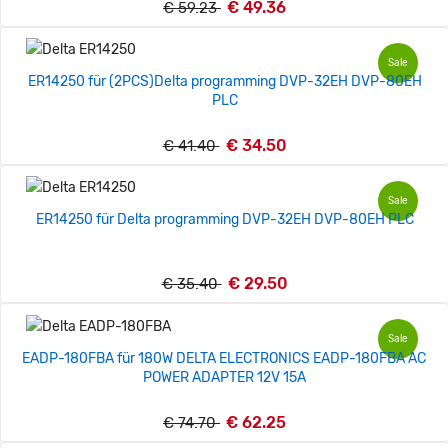
€ 49.36
€ 59.23
Sale
ER14250 für (2PCS)Delta programming DVP-32EH DVP-80EH
PLC
€ 34.50
€ 41.40
Sale
ER14250 für Delta programming DVP-32EH DVP-80EH PLC
€ 29.50
€ 35.40
Sale
EADP-180FBA für 180W DELTA ELECTRONICS EADP-180FBA AC
POWER ADAPTER 12V 15A
€ 62.25
€ 74.70