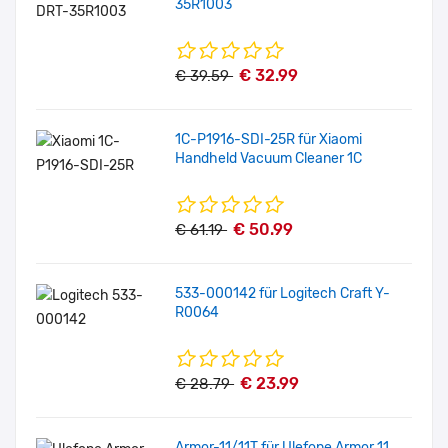
35R1003
€ 32.99
€ 39.59
1C-P1916-SDI-25R für Xiaomi
Handheld Vacuum Cleaner 1C
€ 50.99
€ 61.19
533-000142 für Logitech Craft Y-
R0064
€ 23.99
€ 28.79
Armor-11/11T für Ulefone Armor 11