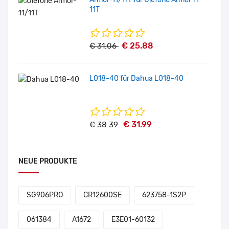
11T
€ 25.88
€ 31.06
L018-40 für Dahua L018-40
€ 31.99
€ 38.39
NEUE PRODUKTE
SG906PRO
CR12600SE
623758-1S2P
061384
A1672
E3E01-60132