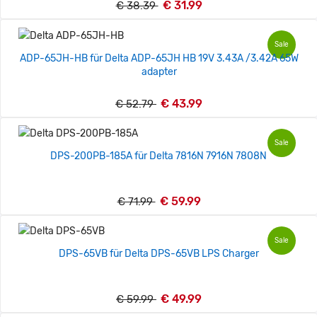
€ 31.99
€ 38.39
Sale
ADP-65JH-HB für Delta ADP-65JH HB 19V 3.43A /3.42A 65W
adapter
€ 43.99
€ 52.79
Sale
DPS-200PB-185A für Delta 7816N 7916N 7808N
€ 59.99
€ 71.99
Sale
DPS-65VB für Delta DPS-65VB LPS Charger
€ 49.99
€ 59.99