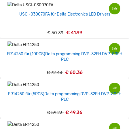
Sale
USCI-030070FA für Delta Electronics LED Drivers
€ 41.99
€ 50.39
Sale
ER14250 für (10PCS)Delta programming DVP-32EH DVP-80EH
PLC
€ 60.36
€ 72.43
Sale
ER14250 für (5PCS)Delta programming DVP-32EH DVP-80EH
PLC
€ 49.36
€ 59.23
Sale