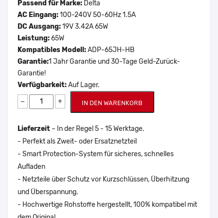
Passend für Marke:
Delta
AC Eingang:
100-240V 50-60Hz 1.5A
DC Ausgang:
19V 3.42A 65W
Leistung:
65W
Kompatibles Modell:
ADP-65JH-HB
Garantie:
1 Jahr Garantie und 30-Tage Geld-Zurück-
Garantie!
Verfügbarkeit:
Auf Lager.
−
+
IN DEN WARENKORB
Lieferzeit
– In der Regel 5 - 15 Werktage.
- Perfekt als Zweit- oder Ersatznetzteil
- Smart Protection-System für sicheres, schnelles
Aufladen
- Netzteile über Schutz vor Kurzschlüssen, Überhitzung
und Überspannung.
- Hochwertige Rohstoffe hergestellt, 100% kompatibel mit
dem Original.