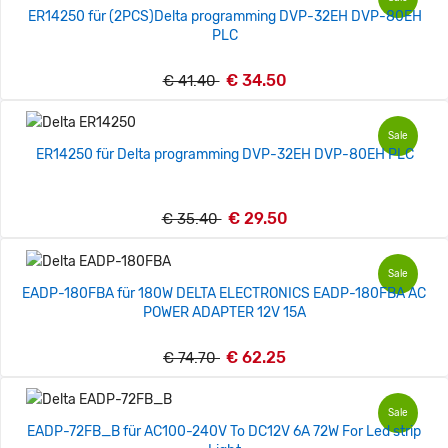
ER14250 für (2PCS)Delta programming DVP-32EH DVP-80EH
PLC
€ 34.50
€ 41.40
Sale
ER14250 für Delta programming DVP-32EH DVP-80EH PLC
€ 29.50
€ 35.40
Sale
EADP-180FBA für 180W DELTA ELECTRONICS EADP-180FBA AC
POWER ADAPTER 12V 15A
€ 62.25
€ 74.70
Sale
EADP-72FB_B für AC100-240V To DC12V 6A 72W For Led strip