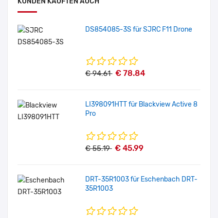
KUNDEN KAUFTEN AUCH
DS854085-3S für SJRC F11 Drone
€ 78.84
€ 94.61
LI398091HTT für Blackview Active 8
Pro
€ 45.99
€ 55.19
DRT-35R1003 für Eschenbach DRT-
35R1003