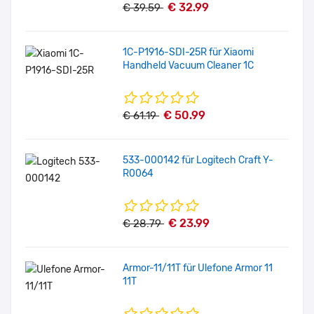
€ 32.99
€ 39.59
1C-P1916-SDI-25R für Xiaomi
Handheld Vacuum Cleaner 1C
€ 50.99
€ 61.19
533-000142 für Logitech Craft Y-
R0064
€ 23.99
€ 28.79
Armor-11/11T für Ulefone Armor 11
11T