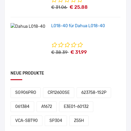
€ 25.88
€ 31.06
L018-40 für Dahua L018-40
€ 31.99
€ 38.39
NEUE PRODUKTE
SG906PRO
CR12600SE
623758-1S2P
061384
A1672
E3E01-60132
VCA-SBT90
SP304
Z55H