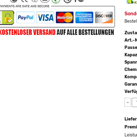
Sond
Bestel
Zust
Art.-N
Passe
Kapaz
Span
Chemi
Kompa
Garan
Verfü
−
Liefer
Premi
Leistu