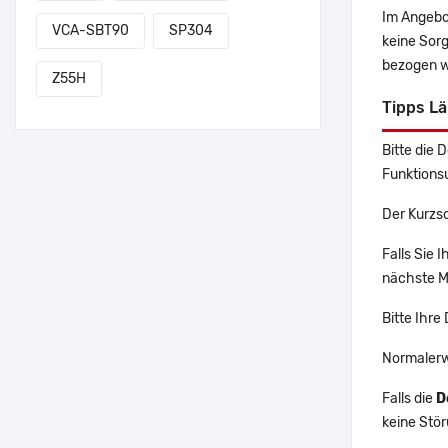
Im Angebo
VCA-SBT90
SP304
keine Sor
bezogen w
Z55H
Tipps L
Bitte die 
Funktions
Der Kurzs
Falls Sie
nächste Ma
Bitte Ihre
Normalerw
Falls die
D
keine Stö