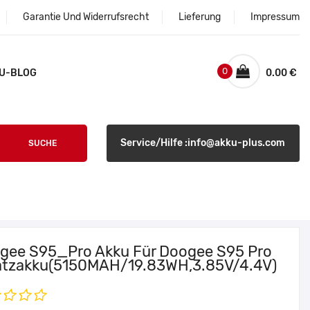
Garantie Und Widerrufsrecht
Lieferung
Impressum
0
U-BLOG
0.00 €
Service/Hilfe :info@akku-plus.com
SUCHE
gee S95_Pro Akku Für Doogee S95 Pro
atzakku(5150MAH/19.83WH,3.85V/4.4V)