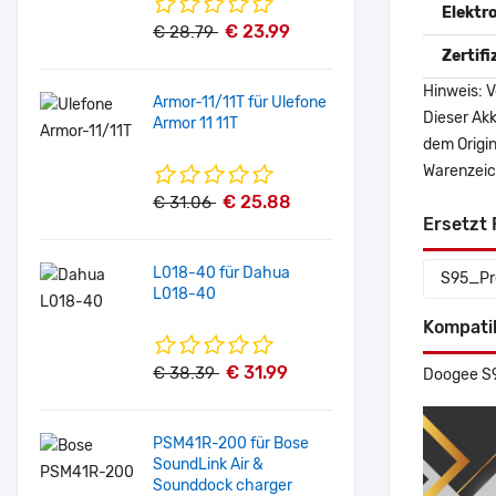
Elektr
€ 23.99
€ 28.79
Zertif
Hinweis: V
Armor-11/11T für Ulefone
Dieser Akk
Armor 11 11T
dem Origi
Warenzeich
€ 25.88
€ 31.06
Ersetzt 
L018-40 für Dahua
S95_Pr
L018-40
Kompati
€ 31.99
€ 38.39
Doogee S9
PSM41R-200 für Bose
SoundLink Air &
Sounddock charger