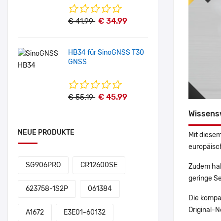
€ 34.99
€ 41.99
HB34 für SinoGNSS T30
GNSS
€ 45.99
€ 55.19
Wissens
NEUE PRODUKTE
Mit diesem
europäisch
SG906PRO
CR12600SE
Zudem hab
geringe Se
623758-1S2P
061384
Die kompa
Original-N
A1672
E3E01-60132