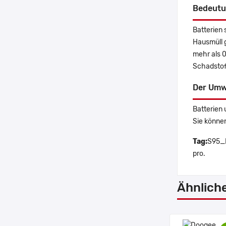
Bedeutu
Batterien 
Hausmüll 
mehr als 
Schadstoff
Der Umw
Batterien 
Sie könne
Tag:
S95_P
pro.
Ähnlich