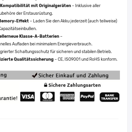
Kompatibilität mit Originalgeräten
– Inklusive aller
ubehöre der Erstausrüstung.
Memory-Effekt
– Laden Sie den Akku jederzeit (auch teilweise)
Kapazitätseinbußen.
ellerneue Klasse-A-Batterien
–
nelles Aufladen bei minimalem Energieverbrauch.
egrierter Schaltungsschutz für sicheren und stabilen Betrieb.
fizierte Qualitätssicherung
– CE, ISO9001 und RoHS konform.