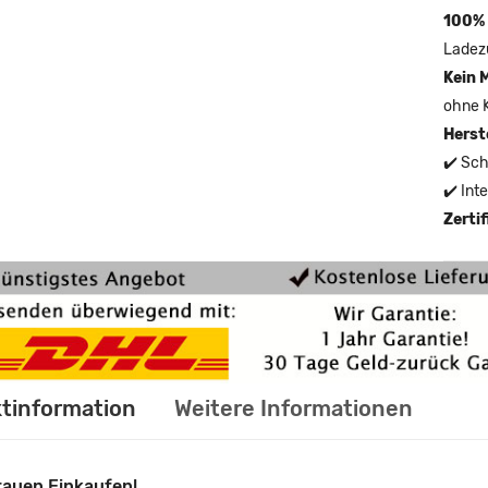
100% 
Ladez
Kein 
ohne 
Herst
✔️ Sch
✔️ Int
Zerti
tinformation
Weitere Informationen
rauen Einkaufen!