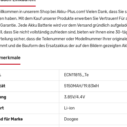
willkommen in unserem Shop bei Akku-Plus.com! Vielen Dank, dass Sie 
en haben. Mit dem Kauf unserer Produkte erwerben Sie Vertrauen! Für
 Garantie. Jede Akku Batterie wird vor dem Versand gründlich aufgelad
ll, dass Sie nicht vollständig zufrieden sind, bieten wir Ihnen eine 30-t
rteilung sicher, dass die Teilenummer oder Modellnummer Ihrer origin
mmt und die Bauform des Ersatzakkus der auf den Bildern gezeigten A
merkmale
.
ECN11815_Te
tät
5150MAH/19.83WH
ung
3.85V/4.4V
rt
Li-ion
d für Marke
Doogee