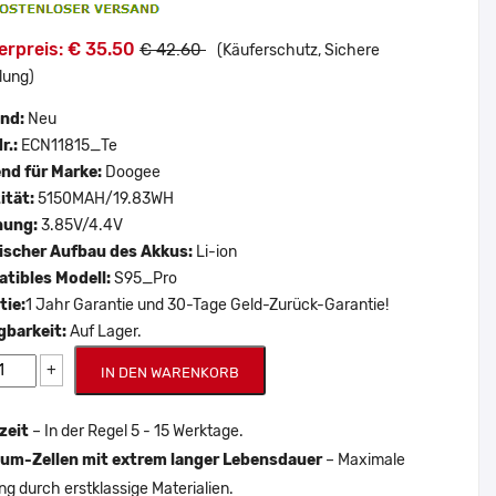
erpreis: € 35.50
€ 42.60
(Käuferschutz, Sichere
lung)
and:
Neu
r.:
ECN11815_Te
nd für Marke:
Doogee
ität:
5150MAH/19.83WH
nung:
3.85V/4.4V
scher Aufbau des Akkus:
Li-ion
tibles Modell:
S95_Pro
tie:
1 Jahr Garantie und 30-Tage Geld-Zurück-Garantie!
gbarkeit:
Auf Lager.
+
IN DEN WARENKORB
zeit
– In der Regel 5 - 15 Werktage.
um-Zellen mit extrem langer Lebensdauer
– Maximale
ng durch erstklassige Materialien.