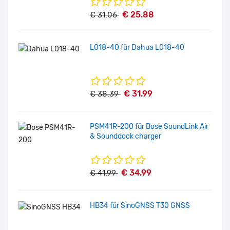
€ 25.88
€ 31.06
L018-40 für Dahua L018-40
€ 31.99
€ 38.39
PSM41R-200 für Bose SoundLink Air
& Sounddock charger
€ 34.99
€ 41.99
HB34 für SinoGNSS T30 GNSS