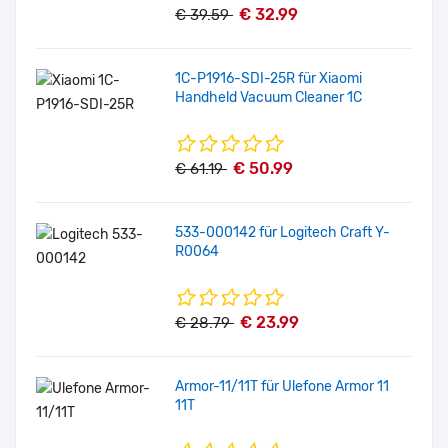
€ 32.99
€ 39.59
1C-P1916-SDI-25R für Xiaomi
Handheld Vacuum Cleaner 1C
€ 50.99
€ 61.19
533-000142 für Logitech Craft Y-
R0064
€ 23.99
€ 28.79
Armor-11/11T für Ulefone Armor 11
11T