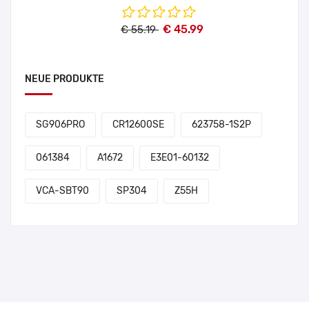
€ 45.99
€ 55.19
NEUE PRODUKTE
SG906PRO
CR12600SE
623758-1S2P
061384
A1672
E3E01-60132
VCA-SBT90
SP304
Z55H