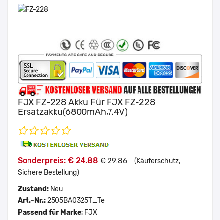
FJX FZ-228 Akku Für FJX FZ-228
Ersatzakku(6800mAh,7.4V)
Sonderpreis: € 24.88
€ 29.86
(Käuferschutz,
Sichere Bestellung)
Zustand:
Neu
Art.-Nr.:
2505BA0325T_Te
Passend für Marke:
FJX