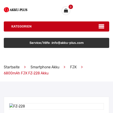
0
KATEGORIEN
Service/Hilfe :info@akku-plus.com
Startseite
Smartphone Akku
FJX
6800mAh FJX FZ-228 Akku