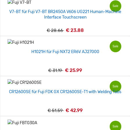
Sale
V7-BT für Fuji V7-BT BR2450A V606 UG221 Human-Machine
Interface Touchscreen
€ 23.88
€ 28.66
Sale
H1021H für Fuji NXT2 ER6V AJ27000
€ 25.99
€ 31.19
Sale
CR12600SE für Fuji FDK GX CR12600SE-T1 with Welding Tabs
€ 42.99
€ 51.59
Sale