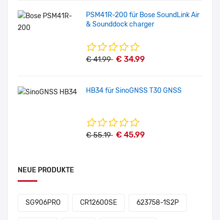
PSM41R-200 für Bose SoundLink Air
& Sounddock charger
€ 34.99
€ 41.99
HB34 für SinoGNSS T30 GNSS
€ 45.99
€ 55.19
NEUE PRODUKTE
SG906PRO
CR12600SE
623758-1S2P