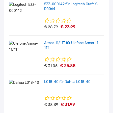
533-000142 für Logitech Craft Y-
R0064
€ 23.99
€ 28.79
Armor-11/11T für Ulefone Armor 11
11T
€ 25.88
€ 31.06
L018-40 für Dahua L018-40
€ 31.99
€ 38.39