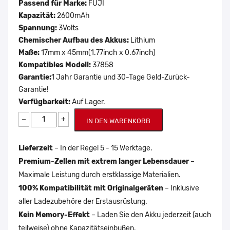
Passend für Marke:
FUJI
Kapazität:
2600mAh
Spannung:
3Volts
Chemischer Aufbau des Akkus:
Lithium
Maße:
17mm x 45mm(1.77inch x 0.67inch)
Kompatibles Modell:
37858
Garantie:
1 Jahr Garantie und 30-Tage Geld-Zurück-
Garantie!
Verfügbarkeit:
Auf Lager.
−
+
IN DEN WARENKORB
Lieferzeit
– In der Regel 5 - 15 Werktage.
Premium-Zellen mit extrem langer Lebensdauer
–
Maximale Leistung durch erstklassige Materialien.
100% Kompatibilität mit Originalgeräten
– Inklusive
aller Ladezubehöre der Erstausrüstung.
Kein Memory-Effekt
– Laden Sie den Akku jederzeit (auch
teilweise) ohne Kapazitätseinbußen.