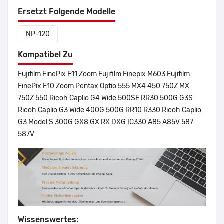
Ersetzt Folgende Modelle
NP-120
Kompatibel Zu
Fujifilm FinePix F11 Zoom Fujifilm Finepix M603 Fujifilm
FinePix F10 Zoom Pentax Optio 555 MX4 450 750Z MX
750Z 550 Ricoh Caplio G4 Wide 500SE RR30 500G G3S
Ricoh Caplio G3 Wide 400G 500G RR10 R330 Ricoh Caplio
G3 Model S 300G GX8 GX RX DXG IC330 A85 A85V 587
587V
Wissenswertes: