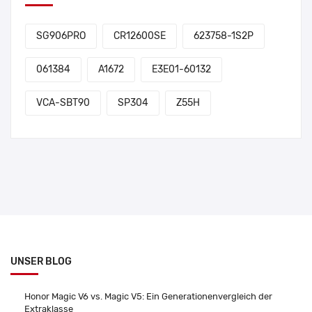
SG906PRO
CR12600SE
623758-1S2P
061384
A1672
E3E01-60132
VCA-SBT90
SP304
Z55H
UNSER BLOG
Honor Magic V6 vs. Magic V5: Ein Generationenvergleich der
Extraklasse