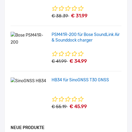
€ 31.99
€ 38.39
PSM41R-200 für Bose SoundLink Air
& Sounddock charger
€ 34.99
€ 41.99
HB34 für SinoGNSS T30 GNSS
€ 45.99
€ 55.19
NEUE PRODUKTE