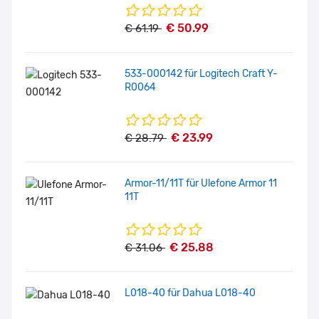
€ 50.99
€ 61.19
533-000142 für Logitech Craft Y-
R0064
€ 23.99
€ 28.79
Armor-11/11T für Ulefone Armor 11
11T
€ 25.88
€ 31.06
L018-40 für Dahua L018-40