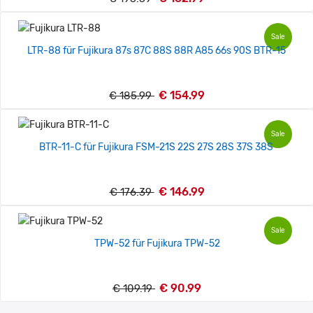
Sale
LTR-88 für Fujikura 87s 87C 88S 88R A85 66s 90S BTR-15
€ 154.99
€ 185.99
Sale
BTR-11-C für Fujikura FSM-21S 22S 27S 28S 37S 38S
€ 146.99
€ 176.39
Sale
TPW-52 für Fujikura TPW-52
€ 90.99
€ 109.19