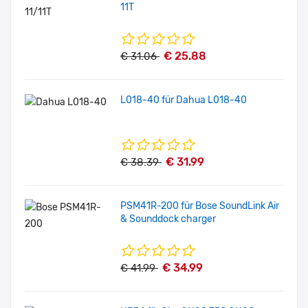
11T
€ 25.88
€ 31.06
L018-40 für Dahua L018-40
€ 31.99
€ 38.39
PSM41R-200 für Bose SoundLink Air
& Sounddock charger
€ 34.99
€ 41.99