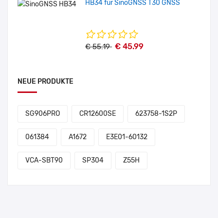
HB34 für SinoGNSS T30 GNSS
€ 45.99
€ 55.19
NEUE PRODUKTE
SG906PRO
CR12600SE
623758-1S2P
061384
A1672
E3E01-60132
VCA-SBT90
SP304
Z55H