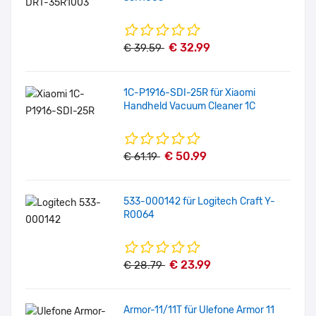
€ 32.99
€ 39.59
1C-P1916-SDI-25R für Xiaomi
Handheld Vacuum Cleaner 1C
€ 50.99
€ 61.19
533-000142 für Logitech Craft Y-
R0064
€ 23.99
€ 28.79
Armor-11/11T für Ulefone Armor 11