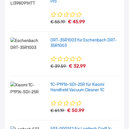
Pro
€ 45.99
€ 55.19
DRT-35R1003 für Eschenbach DRT-
35R1003
€ 32.99
€ 39.59
1C-P1916-SDI-25R für Xiaomi
Handheld Vacuum Cleaner 1C
€ 50.99
€ 61.19
533-000142 für Logitech Craft Y-