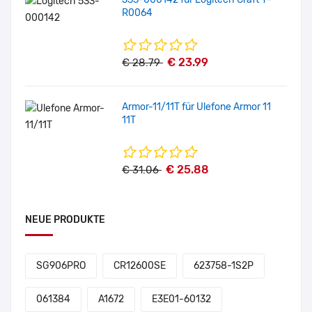
R0064
€ 23.99
€ 28.79
Armor-11/11T für Ulefone Armor 11
11T
€ 25.88
€ 31.06
NEUE PRODUKTE
SG906PRO
CR12600SE
623758-1S2P
061384
A1672
E3E01-60132