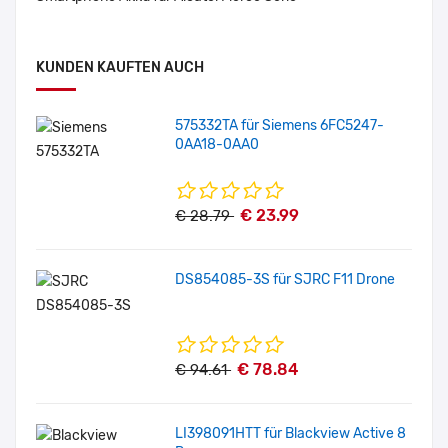
KUNDEN KAUFTEN AUCH
575332TA für Siemens 6FC5247-
0AA18-0AA0
€ 23.99
€ 28.79
DS854085-3S für SJRC F11 Drone
€ 78.84
€ 94.61
LI398091HTT für Blackview Active 8