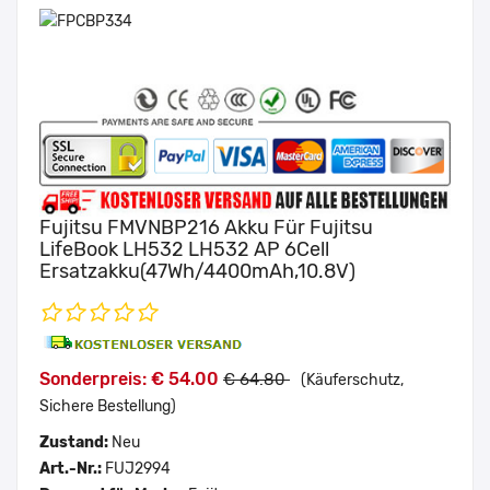
Fujitsu FMVNBP216 Akku Für Fujitsu
LifeBook LH532 LH532 AP 6Cell
Ersatzakku(47Wh/4400mAh,10.8V)
Sonderpreis: € 54.00
€ 64.80
(Käuferschutz,
Sichere Bestellung)
Zustand:
Neu
Art.-Nr.:
FUJ2994