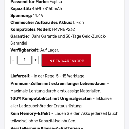
Passend für Marke:
Fujitsu
Kapazität:
45Wh/3150mAh
Spannung:
14.4V
Chemischer Aufbau des Akkus:
Li-ion
Kompatibles Modell:
FMVNBP232
Garantie:
1 Jahr Garantie und 30-Tage Geld-Zurück-
Garantie!
Verfügbarkeit:
Auf Lager.
−
+
IN DEN WARENKORB
Lieferzeit
– In der Regel 5 - 15 Werktage.
Premium-Zellen mit extrem langer Lebensdauer
–
Maximale Leistung durch erstklassige Materialien.
100% Kompatibilität mit Originalgeräten
– Inklusive
aller Ladezubehöre der Erstausrüstung.
Kein Memory-Effekt
– Laden Sie den Akku jederzeit (auch
teilweise) ohne Kapazitätseinbußen.
Herstellerneue Klasse-A-Batterien
–