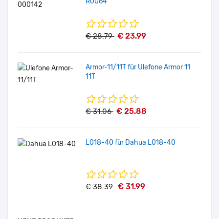
R0064
€ 23.99
€ 28.79
Armor-11/11T für Ulefone Armor 11
11T
€ 25.88
€ 31.06
L018-40 für Dahua L018-40
€ 31.99
€ 38.39