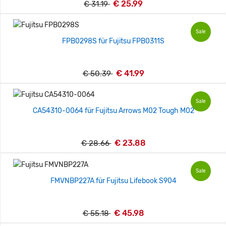
€ 25.99
€ 31.19
Sale
FPB0298S für Fujitsu FPB0311S
€ 41.99
€ 50.39
Sale
CA54310-0064 für Fujitsu Arrows M02 Tough M02
€ 23.88
€ 28.66
Sale
FMVNBP227A für Fujitsu Lifebook S904
€ 45.98
€ 55.18