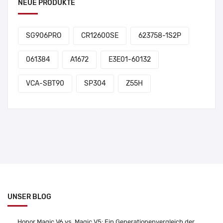
NEUE PRODUKTE
SG906PRO
CR12600SE
623758-1S2P
061384
A1672
E3E01-60132
VCA-SBT90
SP304
Z55H
UNSER BLOG
Honor Magic V6 vs. Magic V5: Ein Generationenvergleich der