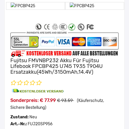
Fujitsu FMVNBP232 Akku Für Fujitsu
Lifebook FPCBP425 U745 T935 T904U
Ersatzakku(45Wh/3150mAh,14.4V)
Sonderpreis: € 77.99
€ 93.59
(Käuferschutz,
Sichere Bestellung)
Zustand:
Neu
Art.-Nr.:
FUJ20SP956