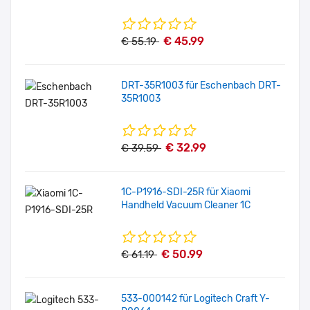
€ 45.99
€ 55.19
DRT-35R1003 für Eschenbach DRT-
35R1003
€ 32.99
€ 39.59
1C-P1916-SDI-25R für Xiaomi
Handheld Vacuum Cleaner 1C
€ 50.99
€ 61.19
533-000142 für Logitech Craft Y-