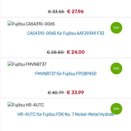
€ 27.96
€ 33.55
Sale
CA54310-0065 für Fujitsu AAF29349 F33
€ 24.00
€ 28.80
Sale
FMVNBT37 für Fujitsu FPCBP450
€ 33.99
€ 40.79
Sale
HR-4UTC für Fujitsu FDK No. 7 Nickel-Metal Hydride