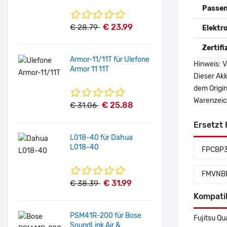
Passen
€ 23.99
€ 28.79
Elektr
Zertif
Armor-11/11T für Ulefone
Hinweis: V
Armor 11 11T
Dieser Akk
dem Origi
Warenzeich
€ 25.88
€ 31.06
Ersetzt 
L018-40 für Dahua
L018-40
FPCBP
FMVNB
€ 31.99
€ 38.39
Kompati
PSM41R-200 für Bose
Fujitsu Qu
SoundLink Air &