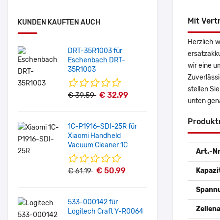
Mit Vert
KUNDEN KAUFTEN AUCH
Herzlich w
DRT-35R1003 für
ersatzakk
Eschenbach DRT-
wir eine u
35R1003
Zuverlässi
stellen Si
€ 32.99
€ 39.59
unten gen
Produkt
1C-P1916-SDI-25R für
Xiaomi Handheld
Vacuum Cleaner 1C
Art.-Nr
€ 50.99
€ 61.19
Kapazi
Spann
533-000142 für
Zellena
Logitech Craft Y-R0064