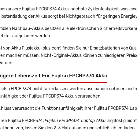
en unsere Fujitsu FPCBP374 Akkus höchste Zyklenfestigkeit, was eine
lbstentladung der Akkus sorgt bei Nichtgebrauch für geringen Energiev
tiblen Nachbau-Akkus besitzen alle elektronischen Sicherheitsvorkehr
etzteil aufgeladen werden.
t von Akku Plus(akku-plus.com) finden Sie nur Ersatzbatterien von Qu
gen machen müssen. Nicht-Original-Akkus können zu niedrigeren Preise
erden.
ängere Lebenszeit Für Fujitsu FPCBP374 Akku
Fujitsu FPCBP374 nicht fallen lassen, werfen auseinander nehmen und ni
unfähigkeit der Fujitsu FPCBP374 Akku verursachen.
hluss verursacht die Funktionsunfähigkeit Ihrer Fujitsu FPCBP374 Lap
Ihren Fujitsu FPCBP374,
Fujitsu FPCBP374 Laptop Akku
langfristig nic
l benutzen, lassen Sie den 2-3 Mal aufladen und schließlich entladen,