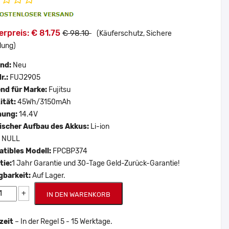
rpreis: € 81.75
€ 98.10
(Käuferschutz, Sichere
lung)
and:
Neu
r.:
FUJ2905
nd für Marke:
Fujitsu
ität:
45Wh/3150mAh
nung:
14.4V
scher Aufbau des Akkus:
Li-ion
:
NULL
tibles Modell:
FPCBP374
tie:
1 Jahr Garantie und 30-Tage Geld-Zurück-Garantie!
gbarkeit:
Auf Lager.
+
IN DEN WARENKORB
zeit
– In der Regel 5 - 15 Werktage.