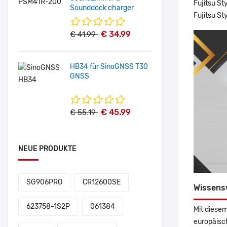
Fujitsu St
Sounddock charger
Fujitsu St
€ 34.99
€ 41.99
HB34 für SinoGNSS T30
GNSS
€ 45.99
€ 55.19
NEUE PRODUKTE
SG906PRO
CR12600SE
Wissens
623758-1S2P
061384
Mit diesem
europäisch