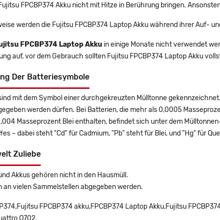
 Fujitsu FPCBP374 Akku nicht mit Hitze in Berührung bringen. Ansonsten
eise werden die Fujitsu FPCBP374 Laptop Akku während ihrer Auf- un
ujitsu FPCBP374 Laptop Akku
in einige Monate nicht verwendet werd
rung auf, vor dem Gebrauch sollten Fujitsu FPCBP374 Laptop Akku voll
ng Der Batteriesymbole
sind mit dem Symbol einer durchgekreuzten Mülltonne gekennzeichnet. 
gegeben werden dürfen. Bei Batterien, die mehr als 0,0005 Masseproz
0,004 Masseprozent Blei enthalten, befindet sich unter dem Mülltonn
es – dabei steht "Cd" für Cadmium, "Pb" steht für Blei, und "Hg" für Que
elt Zuliebe
und Akkus gehören nicht in den Hausmüll.
n an vielen Sammelstellen abgegeben werden.
374,Fujitsu FPCBP374 akku,FPCBP374 Laptop Akku,Fujitsu FPCBP374 Ba
Quattro Q702.