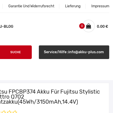
Garantie Und Widerrufsrecht
Lieferung
Impressum
0
U-BLOG
0.00 €
Service/Hilfe :info@akku-plus.com
SUCHE
tsu FPCBP374 Akku Für Fujitsu Stylistic
ttro Q702
atzakku(45Wh/3150mAh,14.4V)