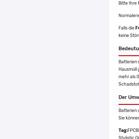
Bitte Ihre
Normalerw
Falls die
F
keine Stö
Bedeutu
Batterien 
Hausmüll 
mehr als 
Schadstoff
Der Umw
Batterien 
Sie könne
Tag:
FPCBP
Stylistic 