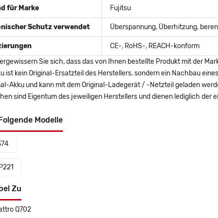
d für Marke
Fujitsu
onischer Schutz verwendet
Überspannung, Überhitzung, berent
izierungen
CE-, RoHS-, REACH-konform
ergewissern Sie sich, dass das von Ihnen bestellte Produkt mit der Mar
u ist kein Original-Ersatzteil des Herstellers, sondern ein Nachbau ei
nal-Akku und kann mit dem Original-Ladegerät / -Netzteil geladen wer
en sind Eigentum des jeweiligen Herstellers und dienen lediglich der ei
Folgende Modelle
374
P221
bel Zu
attro Q702