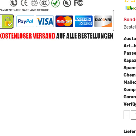
Sonde
Bestel
Zust
Art.-N
Passe
Kapaz
Span
Chemi
Maße
Kompa
Garan
Verfü
−
Liefer