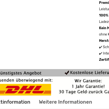
Premi
Leistu
100% 
Ladez
Kein 
ohne 
Herst
✔️ Sch
✔️ Int
Zerti
tinformation
Weitere Informationen