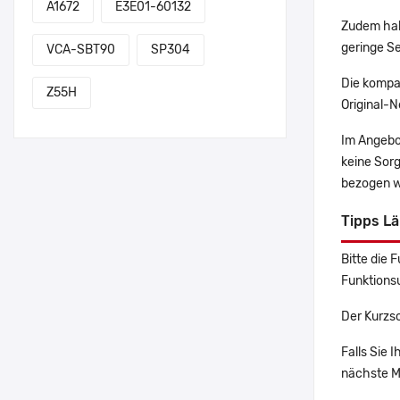
A1672
E3E01-60132
Zudem hab
geringe Se
VCA-SBT90
SP304
Die kompa
Z55H
Original-N
Im Angebo
keine Sor
bezogen w
Tipps L
Bitte die 
Funktions
Der Kurzsc
Falls Sie 
nächste Ma