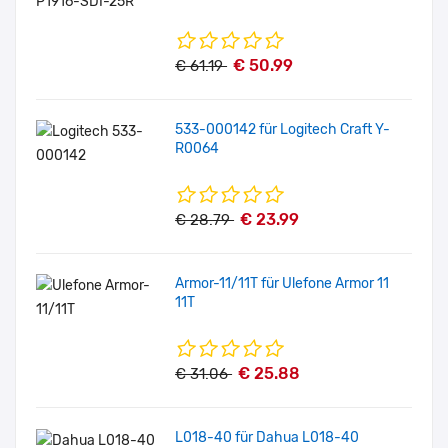
€ 50.99
€ 61.19
533-000142 für Logitech Craft Y-
R0064
€ 23.99
€ 28.79
Armor-11/11T für Ulefone Armor 11
11T
€ 25.88
€ 31.06
L018-40 für Dahua L018-40