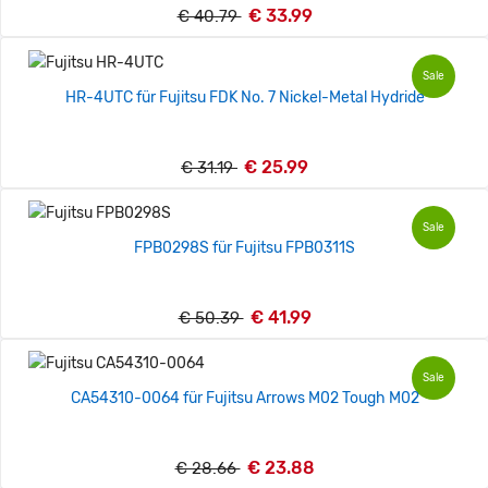
€ 33.99
€ 40.79
Sale
HR-4UTC für Fujitsu FDK No. 7 Nickel-Metal Hydride
€ 25.99
€ 31.19
Sale
FPB0298S für Fujitsu FPB0311S
€ 41.99
€ 50.39
Sale
CA54310-0064 für Fujitsu Arrows M02 Tough M02
€ 23.88
€ 28.66