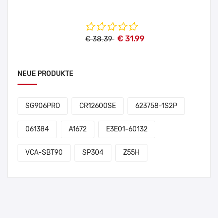
€ 31.99
€ 38.39
NEUE PRODUKTE
SG906PRO
CR12600SE
623758-1S2P
061384
A1672
E3E01-60132
VCA-SBT90
SP304
Z55H