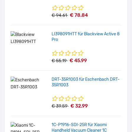
€ 78.84
€ 94.61
LI398091HTT für Blackview Active 8
Pro
€ 45.99
€ 55.19
DRT-35R1003 für Eschenbach DRT-
35R1003
€ 32.99
€ 39.59
1C-P1916-SDI-25R für Xiaomi
Handheld Vacuum Cleaner 1C