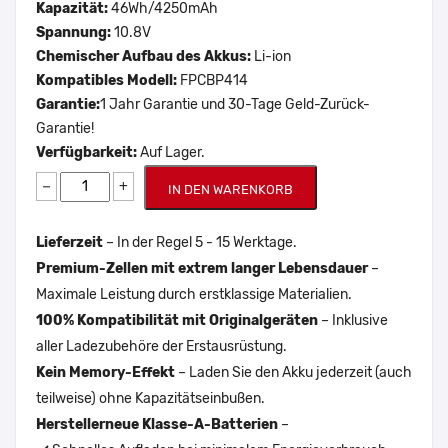
Kapazität:
46Wh/4250mAh
Spannung:
10.8V
Chemischer Aufbau des Akkus:
Li-ion
Kompatibles Modell:
FPCBP414
Garantie:
1 Jahr Garantie und 30-Tage Geld-Zurück-
Garantie!
Verfügbarkeit:
Auf Lager.
−
+
IN DEN WARENKORB
Lieferzeit
– In der Regel 5 - 15 Werktage.
Premium-Zellen mit extrem langer Lebensdauer
–
Maximale Leistung durch erstklassige Materialien.
100% Kompatibilität mit Originalgeräten
– Inklusive
aller Ladezubehöre der Erstausrüstung.
Kein Memory-Effekt
– Laden Sie den Akku jederzeit (auch
teilweise) ohne Kapazitätseinbußen.
Herstellerneue Klasse-A-Batterien
–