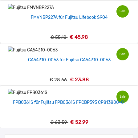
Sale
FMVNBP227A für Fujitsu Lifebook S904
€ 45.98
€ 55.18
Sale
CA54310-0063 für Fujitsu CA54310-0063
€ 23.88
€ 28.66
Sale
FPB0361S für Fujitsu FPB0361S FPCBP595 CP813800-01
€ 52.99
€ 63.59