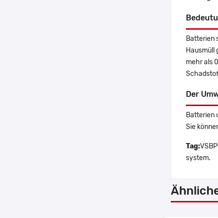
Bedeutu
Batterien 
Hausmüll 
mehr als 
Schadstoff
Der Umw
Batterien 
Sie könne
Tag:
VSBP9
system.
Ähnlich