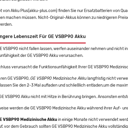
t von Akku Plus(akku-plus.com) finden Sie nur Ersatzbatterien von Qu
gen machen müssen. Nicht-Original-Akkus können zu niedrigeren Preise
erden.
ängere Lebenszeit Für GE VSBP90 Akku
GE VSBP90 nicht fallen lassen, werfen auseinander nehmen und nicht in 
unfähigkeit der GE VSBP90 Akku verursachen.
chluss verursacht die Funktionsunfähigkeit Ihrer GE VSBP90 Medizinis
 Ihren GE VSBP90,
GE VSBP90 Medizinische Akku
langfristig nicht ver
lassen Sie den 2-3 Mal aufladen und schließlich entladen,um die maxim
 GE VSBP90 Akku nicht mit Hitze in Berührung bringen. Ansonsten entst
eise werden die GE VSBP90 Medizinische Akku während ihrer Auf- un
E VSBP90 Medizinische Akku
in einige Monate nicht verwendet werden
uf, vor dem Gebrauch sollten GE VSBP90 Medizinische Akku vollständi