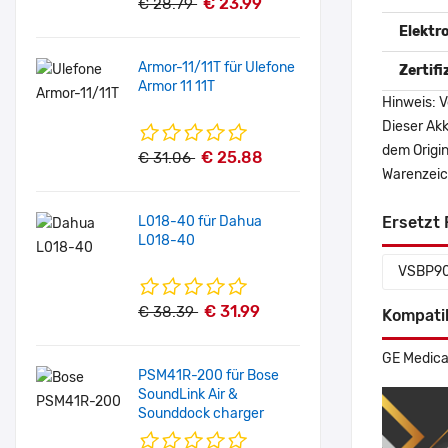
€ 23.99
€ 28.79
Elektr
Armor-11/11T für Ulefone
Zertif
Armor 11 11T
Hinweis: V
Dieser Akk
dem Origi
€ 25.88
€ 31.06
Warenzeich
L018-40 für Dahua
Ersetzt 
L018-40
VSBP9
€ 31.99
€ 38.39
Kompati
GE Medica
PSM41R-200 für Bose
SoundLink Air &
Sounddock charger