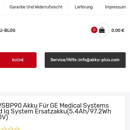
Garantie Und Widerrufsrecht
Lieferung
Impressum
0
U-BLOG
0.00 €
Service/Hilfe :info@akku-plus.com
SUCHE
VSBP90 Akku Für GE Medical Systems
id Iq System Ersatzakku(5.4Ah/97.2Wh
0V)