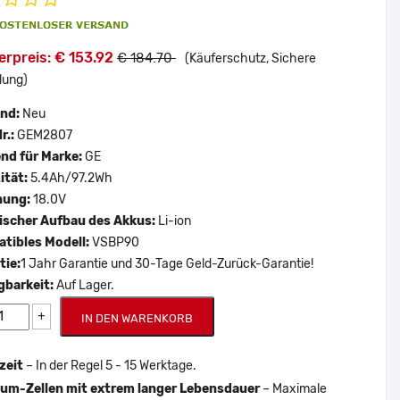
rpreis: € 153.92
€ 184.70
(Käuferschutz, Sichere
lung)
and:
Neu
r.:
GEM2807
nd für Marke:
GE
ität:
5.4Ah/97.2Wh
nung:
18.0V
scher Aufbau des Akkus:
Li-ion
tibles Modell:
VSBP90
tie:
1 Jahr Garantie und 30-Tage Geld-Zurück-Garantie!
gbarkeit:
Auf Lager.
+
IN DEN WARENKORB
zeit
– In der Regel 5 - 15 Werktage.
um-Zellen mit extrem langer Lebensdauer
– Maximale