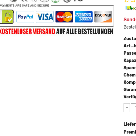
Sonde
Bestel
Zust
Art.-N
Passe
Kapaz
Span
Chemi
Kompa
Garan
Verfü
−
Liefer
Premi