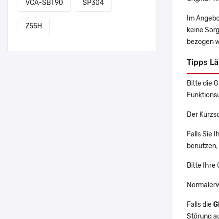
VCA-SBT90
SP304
Im Angebo
Z55H
keine Sor
bezogen w
Tipps L
Bitte die 
Funktions
Der Kurzs
Falls Sie
benutzen, 
Bitte Ihre
Normalerw
Falls die
G
Störung a