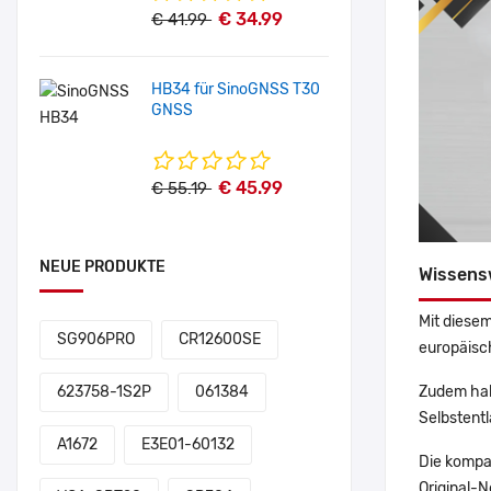
€ 34.99
€ 41.99
HB34 für SinoGNSS T30
GNSS
€ 45.99
€ 55.19
NEUE PRODUKTE
Wissens
Mit diesem
SG906PRO
CR12600SE
europäisch
Zudem hab
623758-1S2P
061384
Selbstentl
A1672
E3E01-60132
Die kompa
Original-N