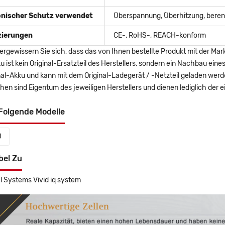
onischer Schutz verwendet
Überspannung, Überhitzung, berent
izierungen
CE-, RoHS-, REACH-konform
ergewissern Sie sich, dass das von Ihnen bestellte Produkt mit der Mar
u ist kein Original-Ersatzteil des Herstellers, sondern ein Nachbau ei
nal-Akku und kann mit dem Original-Ladegerät / -Netzteil geladen wer
en sind Eigentum des jeweiligen Herstellers und dienen lediglich der ei
Folgende Modelle
0
bel Zu
l Systems Vivid iq system