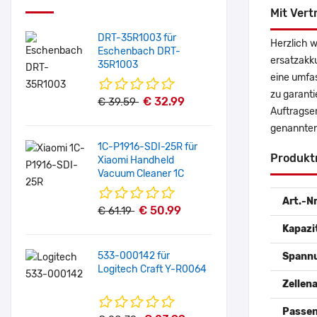
Mit Vert
DRT-35R1003 für
Herzlich w
Eschenbach DRT-
ersatzakk
35R1003
eine umfas
zu garanti
€ 32.99
€ 39.59
Auftragser
genannten
1C-P1916-SDI-25R für
Produkt
Xiaomi Handheld
Vacuum Cleaner 1C
Art.-Nr
€ 50.99
€ 61.19
Kapazi
533-000142 für
Spann
Logitech Craft Y-R0064
Zellena
Passen