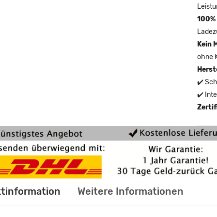
Leistu
100% 
Ladez
Kein 
ohne 
Herst
✔️ Sch
✔️ Int
Zerti
tinformation
Weitere Informationen