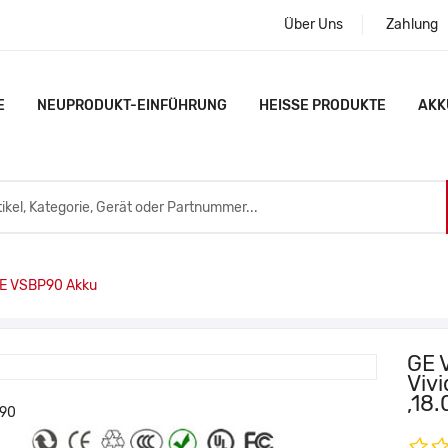
Über Uns
Zahlung
E
NEUPRODUKT-EINFÜHRUNG
HEISSE PRODUKTE
AKK
E VSBP90 Akku
GE 
Viv
,18.