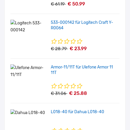
€ 50.99
€ 61.19
533-000142 für Logitech Craft Y-
R0064
€ 23.99
€ 28.79
Armor-11/11T für Ulefone Armor 11
11T
€ 25.88
€ 31.06
L018-40 für Dahua L018-40