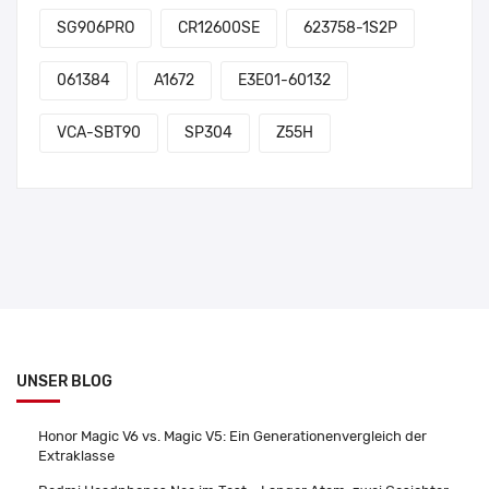
SG906PRO
CR12600SE
623758-1S2P
061384
A1672
E3E01-60132
VCA-SBT90
SP304
Z55H
UNSER BLOG
Honor Magic V6 vs. Magic V5: Ein Generationenvergleich der
Extraklasse