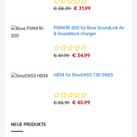
€ 31.99
€ 38.39
PSM41R-200 für Bose SoundLink Air
& Sounddock charger
€ 34.99
€ 41.99
HB34 für SinoGNSS T30 GNSS
€ 45.99
€ 55.19
NEUE PRODUKTE