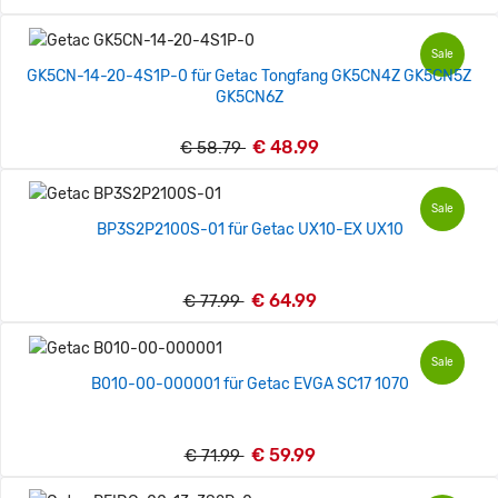
Sale
GK5CN-14-20-4S1P-0 für Getac Tongfang GK5CN4Z GK5CN5Z
GK5CN6Z
€ 48.99
€ 58.79
Sale
BP3S2P2100S-01 für Getac UX10-EX UX10
€ 64.99
€ 77.99
Sale
B010-00-000001 für Getac EVGA SC17 1070
€ 59.99
€ 71.99