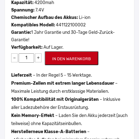
Kapazität:
4200mah
Spannung:
7.4V
Chemischer Aufbau des Akkus:
Li-ion
Kompatibles Modell:
441122100002
Garantie:
1 Jahr Garantie und 30-Tage Geld-Zurück-
Garantie!
Verfügbarkeit:
Auf Lager.
−
+
IN DEN WARENKORB
Lieferzeit
– In der Regel 5 - 15 Werktage.
Premium-Zellen mit extrem langer Lebensdauer
–
Maximale Leistung durch erstklassige Materialien.
100% Kompatibilität mit Originalgeräten
– Inklusive
aller Ladezubehöre der Erstausrüstung.
Kein Memory-Effekt
– Laden Sie den Akku jederzeit (auch
teilweise) ohne Kapazitätseinbußen.
Herstellerneue Klasse-A-Batterien
–