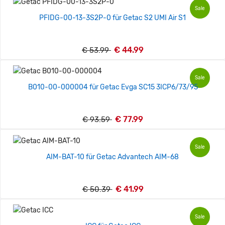
Sale
PFIDG-00-13-3S2P-0 für Getac S2 UMI Air S1
€ 44.99
€ 53.99
Sale
B010-00-000004 für Getac Evga SC15 3ICP6/73/95
€ 77.99
€ 93.59
Sale
AIM-BAT-10 für Getac Advantech AIM-68
€ 41.99
€ 50.39
Sale