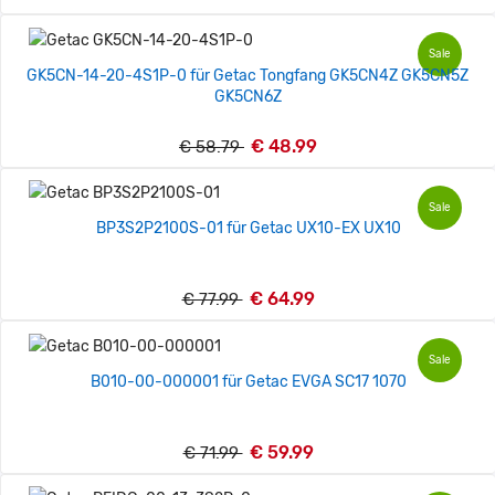
Sale
GK5CN-14-20-4S1P-0 für Getac Tongfang GK5CN4Z GK5CN5Z
GK5CN6Z
€ 48.99
€ 58.79
Sale
BP3S2P2100S-01 für Getac UX10-EX UX10
€ 64.99
€ 77.99
Sale
B010-00-000001 für Getac EVGA SC17 1070
€ 59.99
€ 71.99