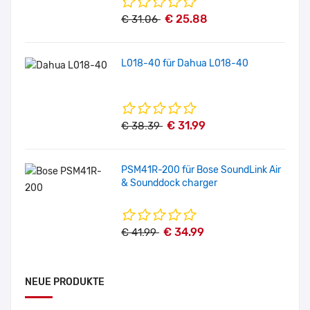
€ 25.88
€ 31.06
L018-40 für Dahua L018-40
€ 31.99
€ 38.39
PSM41R-200 für Bose SoundLink Air
& Sounddock charger
€ 34.99
€ 41.99
NEUE PRODUKTE