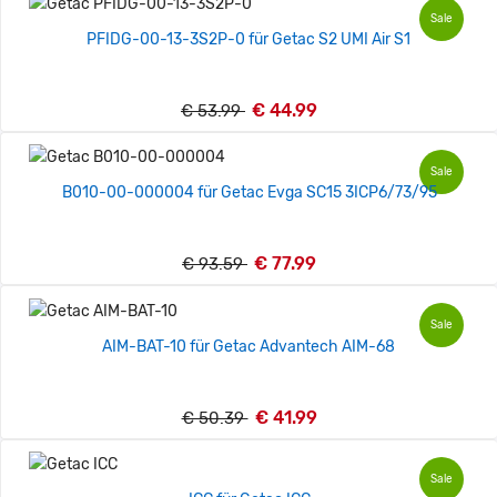
Sale
PFIDG-00-13-3S2P-0 für Getac S2 UMI Air S1
€ 44.99
€ 53.99
Sale
B010-00-000004 für Getac Evga SC15 3ICP6/73/95
€ 77.99
€ 93.59
Sale
AIM-BAT-10 für Getac Advantech AIM-68
€ 41.99
€ 50.39
Sale