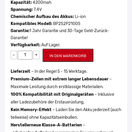
Kapazität:
4200mah
Spannung:
7.4V
Chemischer Aufbau des Akkus:
Li-ion
Kompatibles Modell:
BP2S2P2100S
Garantie:
1 Jahr Garantie und 30-Tage Geld-Zurück-
Garantie!
Verfügbarkeit:
Auf Lager.
−
+
IN DEN WARENKORB
Lieferzeit
– In der Regel 5 - 15 Werktage.
Premium-Zellen mit extrem langer Lebensdauer
–
Maximale Leistung durch erstklassige Materialien.
100% Kompatibilität mit Originalgeräten
– Inklusive
aller Ladezubehöre der Erstausrüstung.
Kein Memory-Effekt
– Laden Sie den Akku jederzeit (auch
teilweise) ohne Kapazitätseinbußen.
Herstellerneue Klasse-A-Batterien
–