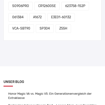
SG906PRO
CR12600SE
623758-1S2P
061384
A1672
E3E01-60132
VCA-SBT90
SP304
Z55H
UNSER BLOG
Honor Magic V6 vs. Magic V5: Ein Generationenvergleich der
Extraklasse