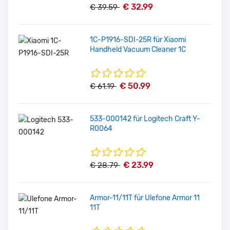
€ 32.99
€ 39.59
1C-P1916-SDI-25R für Xiaomi
Handheld Vacuum Cleaner 1C
€ 50.99
€ 61.19
533-000142 für Logitech Craft Y-
R0064
€ 23.99
€ 28.79
Armor-11/11T für Ulefone Armor 11
11T