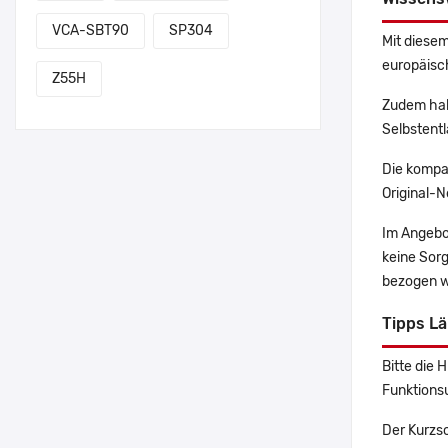
VCA-SBT90
SP304
Mit diesem
europäisch
Z55H
Zudem hab
Selbstentl
Die kompa
Original-N
Im Angebo
keine Sor
bezogen w
Tipps L
Bitte die 
Funktions
Der Kurzsc