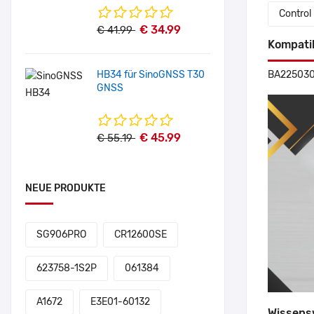
Control
€ 34.99
€ 41.99
Kompati
HB34 für SinoGNSS T30
BA22503
GNSS
€ 45.99
€ 55.19
NEUE PRODUKTE
SG906PRO
CR12600SE
623758-1S2P
061384
A1672
E3E01-60132
Wissens