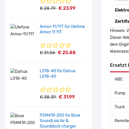
€ 23.99
€ 28.79
Elektr
Zertif
Armor-11/11T für Ulefone
Hinweis: V
Armor 11 11T
Dieser Akk
dem Origi
Warenzeich
€ 25.88
€ 31.06
Ersetzt 
L018-40 für Dahua
L018-40
HBC
Pump
€ 31.99
€ 38.39
Truck
PSM41R-200 für Bose
SoundLink Air &
Remote
Sounddock charger