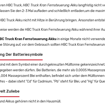
Ihren HBC Truck,
HBC Truck Kran Fernsteuerung Akku
langfristig nicht
lassen Sie den 2-3 Mal aufladen und schließlich entladen,um die maxim
 HBC Truck Akku nicht mit Hitze in Berührung bringen. Ansonsten entste
eise werden die HBC Truck Kran Fernsteuerung Akku während ihrer Au
BC Truck Kran Fernsteuerung Akku
in einige Monate nicht verwendet
ne Störung auf, vor dem Gebrauch sollten HBC Truck Kran Fernsteuerun
ng Der Batteriesymbole
sind mit dem Symbol einer durchgekreuzten Mülltonne gekennzeichnet. 
gegeben werden dürfen. Bei Batterien, die mehr als 0,0005 Masseproz
0,004 Masseprozent Blei enthalten, befindet sich unter dem Mülltonn
es – dabei steht "Cd" für Cadmium, "Pb" steht für Blei, und "Hg" für Que
elt Zuliebe
und Akkus gehören nicht in den Hausmüll.