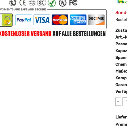
Sond
Bestel
Zust
Art.-N
Passe
Kapaz
Span
Chemi
Maße
Kompa
Garan
Verfü
−
Liefer
Premi