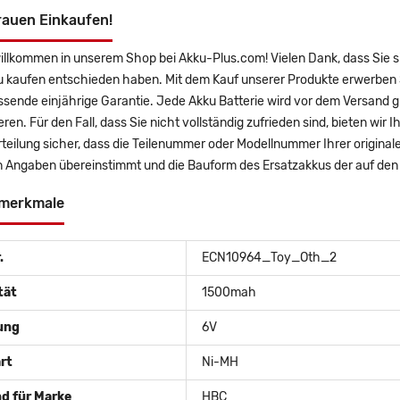
rauen Einkaufen!
willkommen in unserem Shop bei Akku-Plus.com! Vielen Dank, dass Sie
 kaufen entschieden haben. Mit dem Kauf unserer Produkte erwerben S
sende einjährige Garantie. Jede Akku Batterie wird vor dem Versand g
eren. Für den Fall, dass Sie nicht vollständig zufrieden sind, bieten wir
rteilung sicher, dass die Teilenummer oder Modellnummer Ihrer origin
 Angaben übereinstimmt und die Bauform des Ersatzakkus der auf den B
merkmale
.
ECN10964_Toy_Oth_2
tät
1500mah
ung
6V
rt
Ni-MH
d für Marke
HBC