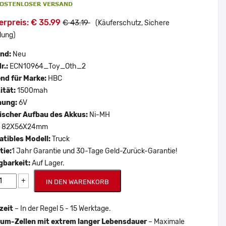
erpreis: € 35.99
€ 43.19
(Käuferschutz, Sichere
lung)
and:
Neu
r.:
ECN10964_Toy_Oth_2
nd für Marke:
HBC
ität:
1500mah
nung:
6V
scher Aufbau des Akkus:
Ni-MH
:
82X56X24mm
tibles Modell:
Truck
tie:
1 Jahr Garantie und 30-Tage Geld-Zurück-Garantie!
gbarkeit:
Auf Lager.
+
IN DEN WARENKORB
zeit
– In der Regel 5 - 15 Werktage.
um-Zellen mit extrem langer Lebensdauer
– Maximale