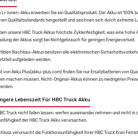
 Li-Ionen-Akku erwerben Sie ein Qualitätsprodukt. Der Akku ist 100% b
en Qualitätsstandards hergestellt und zeichnen sich durch extreme La
en unsere HBC Truck Akkus höchste Zyklenfestigkeit, was eine hohe A
adung der Akkus sorgt bei Nichtgebrauch für geringen Energieverlust.
tiblen Nachbau-Akkus besitzen alle elektronischen Sicherheitsvorkehr
etzteil aufgeladen werden.
t von Akku Plus(akku-plus.com) finden Sie nur Ersatzbatterien von Qu
gen machen müssen. Nicht-Original-Akkus können zu niedrigeren Preise
erden.
ängere Lebenszeit Für HBC Truck Akku
HBC Truck nicht fallen lassen, werfen auseinander nehmen und nicht in 
unfähigkeit der HBC Truck Akku verursachen.
hluss verursacht die Funktionsunfähigkeit Ihrer HBC Truck Kran Ferns