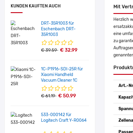
KUNDEN KAUFTEN AUCH
Mit Vert
Herzlich 
DRT-35R1003 für
ersatzakku
Eschenbach DRT-
eine umfas
35R1003
zu garanti
Auftragse
€ 32.99
€ 39.59
genannten
Produkt
1C-P1916-SDI-25R für
Xiaomi Handheld
Vacuum Cleaner 1C
Art.-Nr
€ 50.99
€ 61.19
Kapazi
Spann
533-000142 für
Logitech Craft Y-R0064
Zellena
Passen