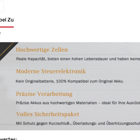
bel Zu
0
wertes: