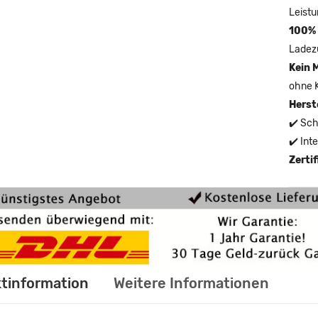
Leistu
100% 
Ladez
Kein 
ohne 
Herst
✔️ Sch
✔️ Int
Zerti
tinformation
Weitere Informationen