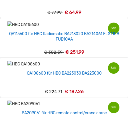
€ 64.99
€ 77.99
Sale
QA115600 für HBC Radiomatic BA213020 BA214061 FLG110B
FUB10AA
€ 251.99
€ 302.39
Sale
QA108600 für HBC BA223030 BA223000
€ 187.26
€ 224.71
Sale
BA209061 für HBC remote control/crane crane