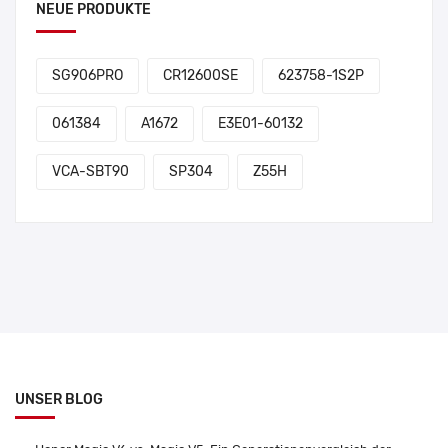
NEUE PRODUKTE
SG906PRO
CR12600SE
623758-1S2P
061384
A1672
E3E01-60132
VCA-SBT90
SP304
Z55H
UNSER BLOG