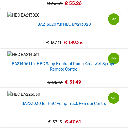
€ 55.26
€ 66.31
Sale
BA213020 für HBC BA213020
€ 139.26
€ 167.11
Sale
BA214061 für HBC Sany Elephant Pump Keda Wet Sprayer
Remote Control
€ 51.49
€ 61.79
Sale
BA223030 für HBC Pump Truck Remote Control
€ 47.61
€ 57.13