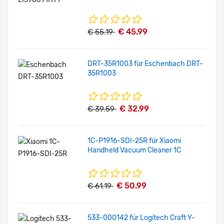
€ 45.99
€ 55.19
DRT-35R1003 für Eschenbach DRT-
35R1003
€ 32.99
€ 39.59
1C-P1916-SDI-25R für Xiaomi
Handheld Vacuum Cleaner 1C
€ 50.99
€ 61.19
533-000142 für Logitech Craft Y-