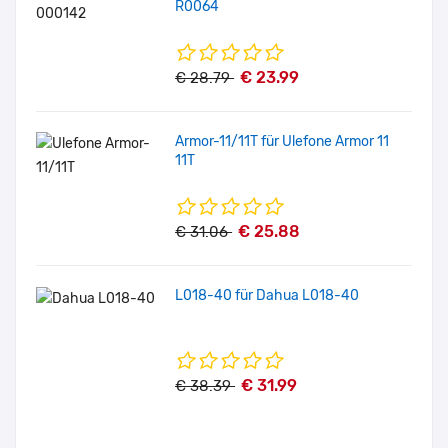
R0064
€ 23.99
€ 28.79
Armor-11/11T für Ulefone Armor 11
11T
€ 25.88
€ 31.06
L018-40 für Dahua L018-40
€ 31.99
€ 38.39