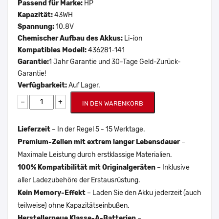
Passend für Marke:
HP
Kapazität:
43WH
Spannung:
10.8V
Chemischer Aufbau des Akkus:
Li-ion
Kompatibles Modell:
436281-141
Garantie:
1 Jahr Garantie und 30-Tage Geld-Zurück-
Garantie!
Verfügbarkeit:
Auf Lager.
−
+
IN DEN WARENKORB
Lieferzeit
– In der Regel 5 - 15 Werktage.
Premium-Zellen mit extrem langer Lebensdauer
–
Maximale Leistung durch erstklassige Materialien.
100% Kompatibilität mit Originalgeräten
– Inklusive
aller Ladezubehöre der Erstausrüstung.
Kein Memory-Effekt
– Laden Sie den Akku jederzeit (auch
teilweise) ohne Kapazitätseinbußen.
Herstellerneue Klasse-A-Batterien
–