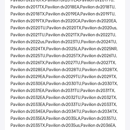
Pavilion dv2016TX,Pavilion dv2017EA,Pavilion dv2017TU,
Pavilion dv2017TX,Pavilion dv2018EA,Pavilion dv2018TU,
Pavilion dv2018TX,Pavilion dv2019EA,Pavilion dv2019TU,
Pavilion dv2019TX,Pavilion dv2020CA,Pavilion dv2020EA,
Pavilion dv2020TU,Pavilion dv2020TX,Pavilion dv2020us,
Pavilion dv2021TU,Pavilion dv2021TX,Pavilion dv2022TU,
Pavilion dv2022us,Pavilion dv2023TU,Pavilion dv2024TU,
Pavilion dv2024TX,Pavilion dv2025LA,Pavilion dv2025NR,
Pavilion dv2025TU,Pavilion dv2025TX,Pavilion dv2026TU,
Pavilion dv2026TX,Pavilion dv2027TU,Pavilion dv2027TX,
Pavilion dv2028EA,Pavilion dv2028TU,Pavilion dv2028TX,
Pavilion dv2029EA,Pavilion dv2029TU,Pavilion dv2029TX,
Pavilion dv2030EA,Pavilion dv2030TU,Pavilion dv2030TX,
Pavilion dv2031EA,Pavilion dv2031TU,Pavilion dv2031TX,
Pavilion dv2032EA,Pavilion dv2032TU,Pavilion dv2032TX,
Pavilion dv2033EA,Pavilion dv2033TU,Pavilion dv2033TX,
Pavilion dv2034EA,Pavilion dv2034TU,Pavilion dv2034TX,
Pavilion dv2035EA,Pavilion dv2035LA,Pavilion dv2035TU,
Pavilion dv2035TX,Pavilion dv2035us,Pavilion dv2036EA,