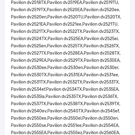
Pavilion dv2518TX,Pavilion dv2519EA,Pavilion dv2519TU,
Pavilion dv2519TX,Pavilion dv2520EA,Pavilion dv2520ee,
Pavilion dv2520en,Pavilion dv2520TU,Pavilion dv2520TX,
Pavilion dv2521EA,Pavilion dv2521ee,Pavilion dv2521TU,
Pavilion dv2521TX,Pavilion dv2522TX,Pavilion dv2523TX,
Pavilion dv2524TX,Pavilion dv2525EA,Pavilion dv2525ei,
Pavilion dv2525en,Pavilion dv2525TX,Pavilion dv2526TX,
Pavilion dv2527TX,Pavilion dv2528EA,Pavilion dv2528TX,
Pavilion dv2529EA,Pavilion dv2529TX,Pavilion dv2530EA,
Pavilion dv2530ee,Pavilion dv2530en,Pavilion dv2530er,
Pavilion dv2530TX,Pavilion dv2531EA,Pavilion dv2531ee,
Pavilion dv2531TX,Pavilion dv2532TX,Pavilion dv2533TX,
Pavilion dv2534ef,Pavilion dv2534TX,Pavilion dv2535EA,
Pavilion dv2535la,Pavilion dv2535TX,Pavilion dv2536TX,
Pavilion dv2537TX,Pavilion dv2538TX,Pavilion dv2539TX,
Pavilion dv2540ev,Pavilion dv2540TX,Pavilion dv2545ef,
Pavilion dv2550ee,Pavilion dv2550el,Pavilion dv2550en,
Pavilion dv2550se,Pavilion dv2551ee,Pavilion dv2554EA,
Pavilion dv2555EA,Pavilion dv2555ez,Pavilion dv2560EA,