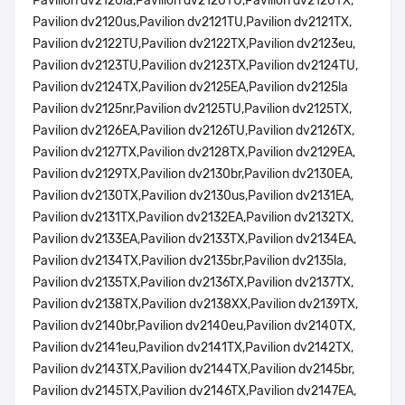
Pavilion dv2120la,Pavilion dv2120TU,Pavilion dv2120TX,
Pavilion dv2120us,Pavilion dv2121TU,Pavilion dv2121TX,
Pavilion dv2122TU,Pavilion dv2122TX,Pavilion dv2123eu,
Pavilion dv2123TU,Pavilion dv2123TX,Pavilion dv2124TU,
Pavilion dv2124TX,Pavilion dv2125EA,Pavilion dv2125la
Pavilion dv2125nr,Pavilion dv2125TU,Pavilion dv2125TX,
Pavilion dv2126EA,Pavilion dv2126TU,Pavilion dv2126TX,
Pavilion dv2127TX,Pavilion dv2128TX,Pavilion dv2129EA,
Pavilion dv2129TX,Pavilion dv2130br,Pavilion dv2130EA,
Pavilion dv2130TX,Pavilion dv2130us,Pavilion dv2131EA,
Pavilion dv2131TX,Pavilion dv2132EA,Pavilion dv2132TX,
Pavilion dv2133EA,Pavilion dv2133TX,Pavilion dv2134EA,
Pavilion dv2134TX,Pavilion dv2135br,Pavilion dv2135la,
Pavilion dv2135TX,Pavilion dv2136TX,Pavilion dv2137TX,
Pavilion dv2138TX,Pavilion dv2138XX,Pavilion dv2139TX,
Pavilion dv2140br,Pavilion dv2140eu,Pavilion dv2140TX,
Pavilion dv2141eu,Pavilion dv2141TX,Pavilion dv2142TX,
Pavilion dv2143TX,Pavilion dv2144TX,Pavilion dv2145br,
Pavilion dv2145TX,Pavilion dv2146TX,Pavilion dv2147EA,