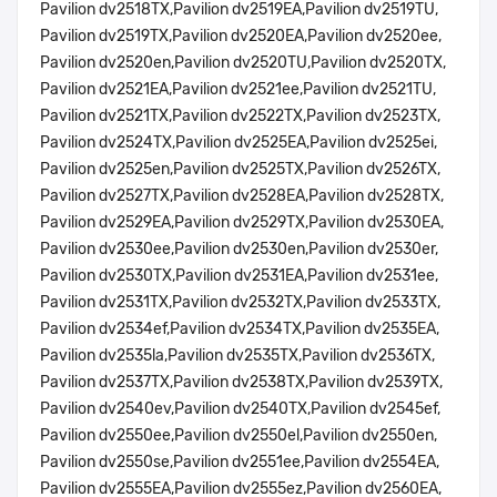
Pavilion dv2518TX,Pavilion dv2519EA,Pavilion dv2519TU,
Pavilion dv2519TX,Pavilion dv2520EA,Pavilion dv2520ee,
Pavilion dv2520en,Pavilion dv2520TU,Pavilion dv2520TX,
Pavilion dv2521EA,Pavilion dv2521ee,Pavilion dv2521TU,
Pavilion dv2521TX,Pavilion dv2522TX,Pavilion dv2523TX,
Pavilion dv2524TX,Pavilion dv2525EA,Pavilion dv2525ei,
Pavilion dv2525en,Pavilion dv2525TX,Pavilion dv2526TX,
Pavilion dv2527TX,Pavilion dv2528EA,Pavilion dv2528TX,
Pavilion dv2529EA,Pavilion dv2529TX,Pavilion dv2530EA,
Pavilion dv2530ee,Pavilion dv2530en,Pavilion dv2530er,
Pavilion dv2530TX,Pavilion dv2531EA,Pavilion dv2531ee,
Pavilion dv2531TX,Pavilion dv2532TX,Pavilion dv2533TX,
Pavilion dv2534ef,Pavilion dv2534TX,Pavilion dv2535EA,
Pavilion dv2535la,Pavilion dv2535TX,Pavilion dv2536TX,
Pavilion dv2537TX,Pavilion dv2538TX,Pavilion dv2539TX,
Pavilion dv2540ev,Pavilion dv2540TX,Pavilion dv2545ef,
Pavilion dv2550ee,Pavilion dv2550el,Pavilion dv2550en,
Pavilion dv2550se,Pavilion dv2551ee,Pavilion dv2554EA,
Pavilion dv2555EA,Pavilion dv2555ez,Pavilion dv2560EA,