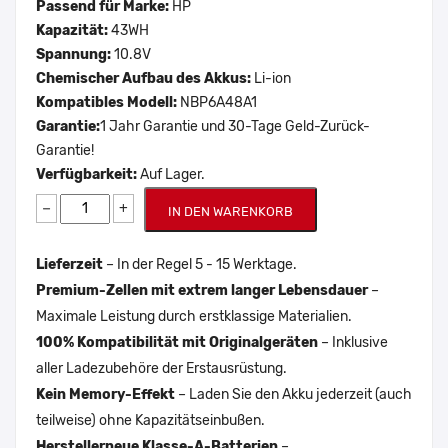
Passend für Marke:
HP
Kapazität:
43WH
Spannung:
10.8V
Chemischer Aufbau des Akkus:
Li-ion
Kompatibles Modell:
NBP6A48A1
Garantie:
1 Jahr Garantie und 30-Tage Geld-Zurück-
Garantie!
Verfügbarkeit:
Auf Lager.
−
+
IN DEN WARENKORB
Lieferzeit
– In der Regel 5 - 15 Werktage.
Premium-Zellen mit extrem langer Lebensdauer
–
Maximale Leistung durch erstklassige Materialien.
100% Kompatibilität mit Originalgeräten
– Inklusive
aller Ladezubehöre der Erstausrüstung.
Kein Memory-Effekt
– Laden Sie den Akku jederzeit (auch
teilweise) ohne Kapazitätseinbußen.
Herstellerneue Klasse-A-Batterien
–