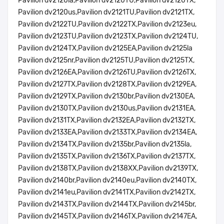
Pavilion dv2120la,Pavilion dv2120TU,Pavilion dv2120TX,
Pavilion dv2120us,Pavilion dv2121TU,Pavilion dv2121TX,
Pavilion dv2122TU,Pavilion dv2122TX,Pavilion dv2123eu,
Pavilion dv2123TU,Pavilion dv2123TX,Pavilion dv2124TU,
Pavilion dv2124TX,Pavilion dv2125EA,Pavilion dv2125la
Pavilion dv2125nr,Pavilion dv2125TU,Pavilion dv2125TX,
Pavilion dv2126EA,Pavilion dv2126TU,Pavilion dv2126TX,
Pavilion dv2127TX,Pavilion dv2128TX,Pavilion dv2129EA,
Pavilion dv2129TX,Pavilion dv2130br,Pavilion dv2130EA,
Pavilion dv2130TX,Pavilion dv2130us,Pavilion dv2131EA,
Pavilion dv2131TX,Pavilion dv2132EA,Pavilion dv2132TX,
Pavilion dv2133EA,Pavilion dv2133TX,Pavilion dv2134EA,
Pavilion dv2134TX,Pavilion dv2135br,Pavilion dv2135la,
Pavilion dv2135TX,Pavilion dv2136TX,Pavilion dv2137TX,
Pavilion dv2138TX,Pavilion dv2138XX,Pavilion dv2139TX,
Pavilion dv2140br,Pavilion dv2140eu,Pavilion dv2140TX,
Pavilion dv2141eu,Pavilion dv2141TX,Pavilion dv2142TX,
Pavilion dv2143TX,Pavilion dv2144TX,Pavilion dv2145br,
Pavilion dv2145TX,Pavilion dv2146TX,Pavilion dv2147EA,