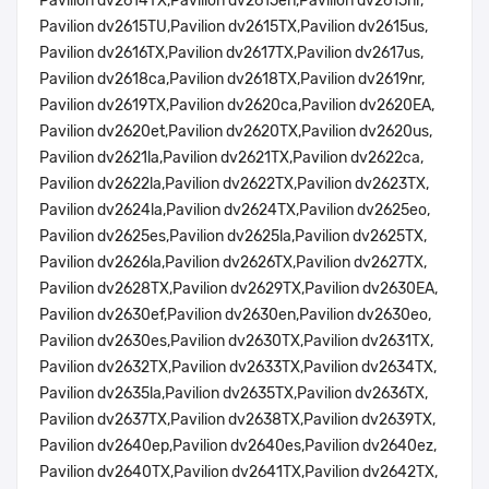
Pavilion dv2614TX,Pavilion dv2615en,Pavilion dv2615nr,
Pavilion dv2615TU,Pavilion dv2615TX,Pavilion dv2615us,
Pavilion dv2616TX,Pavilion dv2617TX,Pavilion dv2617us,
Pavilion dv2618ca,Pavilion dv2618TX,Pavilion dv2619nr,
Pavilion dv2619TX,Pavilion dv2620ca,Pavilion dv2620EA,
Pavilion dv2620et,Pavilion dv2620TX,Pavilion dv2620us,
Pavilion dv2621la,Pavilion dv2621TX,Pavilion dv2622ca,
Pavilion dv2622la,Pavilion dv2622TX,Pavilion dv2623TX,
Pavilion dv2624la,Pavilion dv2624TX,Pavilion dv2625eo,
Pavilion dv2625es,Pavilion dv2625la,Pavilion dv2625TX,
Pavilion dv2626la,Pavilion dv2626TX,Pavilion dv2627TX,
Pavilion dv2628TX,Pavilion dv2629TX,Pavilion dv2630EA,
Pavilion dv2630ef,Pavilion dv2630en,Pavilion dv2630eo,
Pavilion dv2630es,Pavilion dv2630TX,Pavilion dv2631TX,
Pavilion dv2632TX,Pavilion dv2633TX,Pavilion dv2634TX,
Pavilion dv2635la,Pavilion dv2635TX,Pavilion dv2636TX,
Pavilion dv2637TX,Pavilion dv2638TX,Pavilion dv2639TX,
Pavilion dv2640ep,Pavilion dv2640es,Pavilion dv2640ez,
Pavilion dv2640TX,Pavilion dv2641TX,Pavilion dv2642TX,