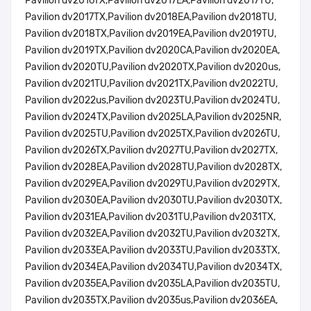
Pavilion dv2016TX,Pavilion dv2017EA,Pavilion dv2017TU,
Pavilion dv2017TX,Pavilion dv2018EA,Pavilion dv2018TU,
Pavilion dv2018TX,Pavilion dv2019EA,Pavilion dv2019TU,
Pavilion dv2019TX,Pavilion dv2020CA,Pavilion dv2020EA,
Pavilion dv2020TU,Pavilion dv2020TX,Pavilion dv2020us,
Pavilion dv2021TU,Pavilion dv2021TX,Pavilion dv2022TU,
Pavilion dv2022us,Pavilion dv2023TU,Pavilion dv2024TU,
Pavilion dv2024TX,Pavilion dv2025LA,Pavilion dv2025NR,
Pavilion dv2025TU,Pavilion dv2025TX,Pavilion dv2026TU,
Pavilion dv2026TX,Pavilion dv2027TU,Pavilion dv2027TX,
Pavilion dv2028EA,Pavilion dv2028TU,Pavilion dv2028TX,
Pavilion dv2029EA,Pavilion dv2029TU,Pavilion dv2029TX,
Pavilion dv2030EA,Pavilion dv2030TU,Pavilion dv2030TX,
Pavilion dv2031EA,Pavilion dv2031TU,Pavilion dv2031TX,
Pavilion dv2032EA,Pavilion dv2032TU,Pavilion dv2032TX,
Pavilion dv2033EA,Pavilion dv2033TU,Pavilion dv2033TX,
Pavilion dv2034EA,Pavilion dv2034TU,Pavilion dv2034TX,
Pavilion dv2035EA,Pavilion dv2035LA,Pavilion dv2035TU,
Pavilion dv2035TX,Pavilion dv2035us,Pavilion dv2036EA,