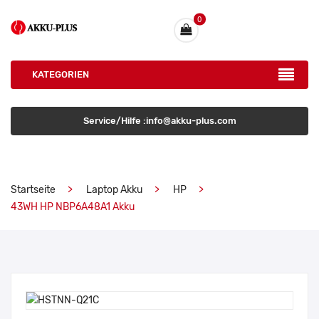
0
KATEGORIEN
Service/Hilfe :info@akku-plus.com
Startseite
Laptop Akku
HP
43WH HP NBP6A48A1 Akku