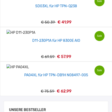
Sale
SD03XL für HP TPN-Q238
€ 41.99
€ 50.39
Sale
D11-230P1A für HP 8300E AIO
€ 57.99
€ 69.59
Sale
PA04XL für HP TPN-DB1H N08497-005
€ 62.99
€ 75.59
UNSERE BESTSELLER