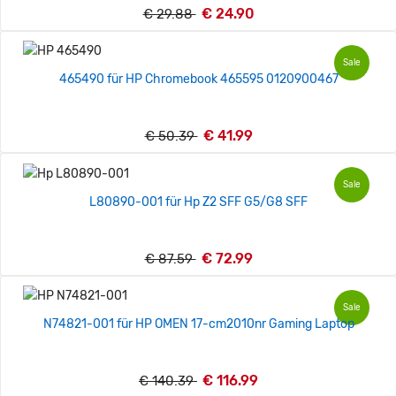
€ 24.90
€ 29.88
Sale
465490 für HP Chromebook 465595 0120900467
€ 41.99
€ 50.39
Sale
L80890-001 für Hp Z2 SFF G5/G8 SFF
€ 72.99
€ 87.59
Sale
N74821-001 für HP OMEN 17-cm2010nr Gaming Laptop
€ 116.99
€ 140.39