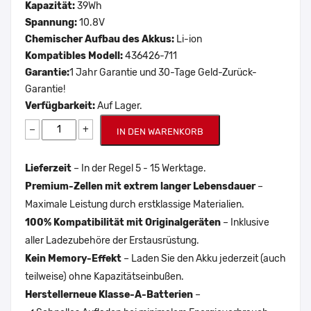
Kapazität:
39Wh
Spannung:
10.8V
Chemischer Aufbau des Akkus:
Li-ion
Kompatibles Modell:
436426-711
Garantie:
1 Jahr Garantie und 30-Tage Geld-Zurück-
Garantie!
Verfügbarkeit:
Auf Lager.
−
+
IN DEN WARENKORB
Lieferzeit
– In der Regel 5 - 15 Werktage.
Premium-Zellen mit extrem langer Lebensdauer
–
Maximale Leistung durch erstklassige Materialien.
100% Kompatibilität mit Originalgeräten
– Inklusive
aller Ladezubehöre der Erstausrüstung.
Kein Memory-Effekt
– Laden Sie den Akku jederzeit (auch
teilweise) ohne Kapazitätseinbußen.
Herstellerneue Klasse-A-Batterien
–