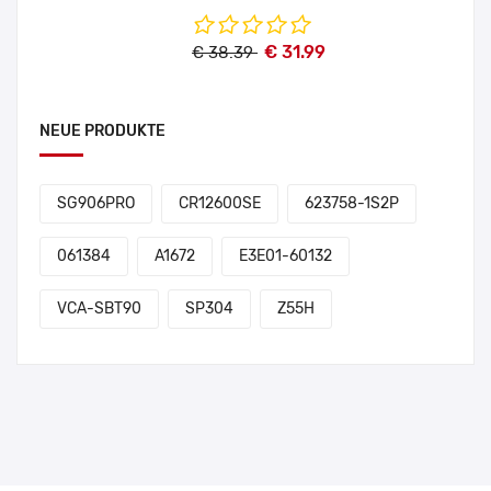
€ 31.99
€ 38.39
NEUE PRODUKTE
SG906PRO
CR12600SE
623758-1S2P
061384
A1672
E3E01-60132
VCA-SBT90
SP304
Z55H