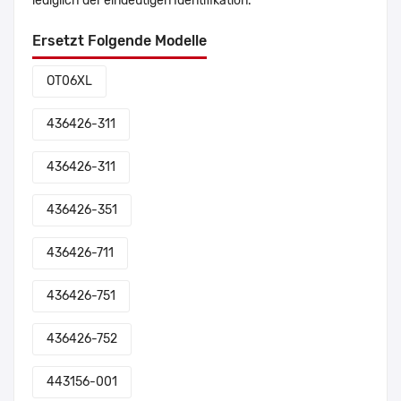
lediglich der eindeutigen Identifikation.
Ersetzt Folgende Modelle
OT06XL
436426-311
436426-311
436426-351
436426-711
436426-751
436426-752
443156-001