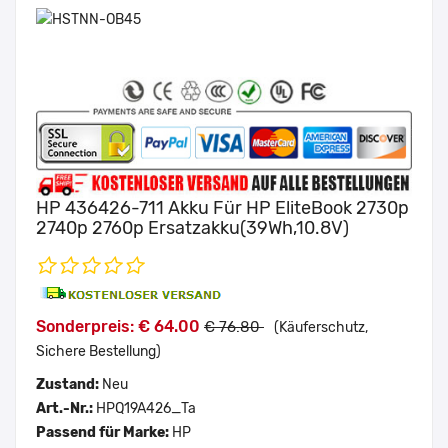
HP 436426-711 Akku Für HP EliteBook 2730p
2740p 2760p Ersatzakku(39Wh,10.8V)
Sonderpreis: € 64.00
€ 76.80
(Käuferschutz,
Sichere Bestellung)
Zustand:
Neu
Art.-Nr.:
HPQ19A426_Ta
Passend für Marke:
HP