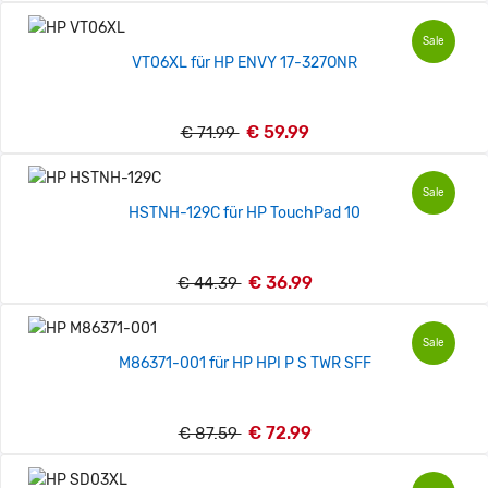
Sale
VT06XL für HP ENVY 17-327ONR
€ 59.99
€ 71.99
Sale
HSTNH-129C für HP TouchPad 10
€ 36.99
€ 44.39
Sale
M86371-001 für HP HPI P S TWR SFF
€ 72.99
€ 87.59