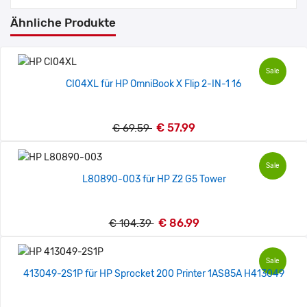
Ähnliche Produkte
Sale
CI04XL für HP OmniBook X Flip 2-IN-1 16
€ 57.99
€ 69.59
Sale
L80890-003 für HP Z2 G5 Tower
€ 86.99
€ 104.39
Sale
413049-2S1P für HP Sprocket 200 Printer 1AS85A H413049