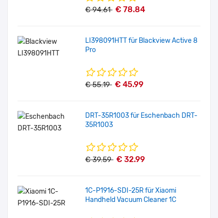
€ 78.84
€ 94.61
LI398091HTT für Blackview Active 8
Pro
€ 45.99
€ 55.19
DRT-35R1003 für Eschenbach DRT-
35R1003
€ 32.99
€ 39.59
1C-P1916-SDI-25R für Xiaomi
Handheld Vacuum Cleaner 1C