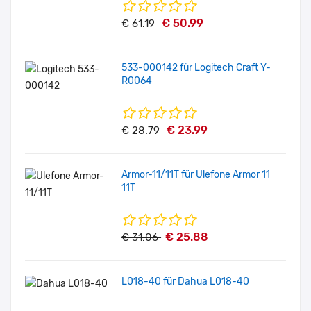
€ 50.99
€ 61.19
533-000142 für Logitech Craft Y-
R0064
€ 23.99
€ 28.79
Armor-11/11T für Ulefone Armor 11
11T
€ 25.88
€ 31.06
L018-40 für Dahua L018-40