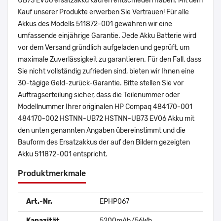
UB73 EV06 ersatzakku kaufen entschieden haben. Mit dem
Kauf unserer Produkte erwerben Sie Vertrauen! Für alle
Akkus des Modells 511872-001 gewähren wir eine
umfassende einjährige Garantie. Jede Akku Batterie wird
vor dem Versand gründlich aufgeladen und geprüft, um
maximale Zuverlässigkeit zu garantieren. Für den Fall, dass
Sie nicht vollständig zufrieden sind, bieten wir Ihnen eine
30-tägige Geld-zurück-Garantie. Bitte stellen Sie vor
Auftragserteilung sicher, dass die Teilenummer oder
Modellnummer Ihrer originalen HP Compaq 484170-001
484170-002 HSTNN-UB72 HSTNN-UB73 EV06 Akku mit
den unten genannten Angaben übereinstimmt und die
Bauform des Ersatzakkus der auf den Bildern gezeigten
Akku 511872-001 entspricht.
Produktmerkmale
Art.-Nr.
EPHP067
Kapazität
5200mAh/56Wh