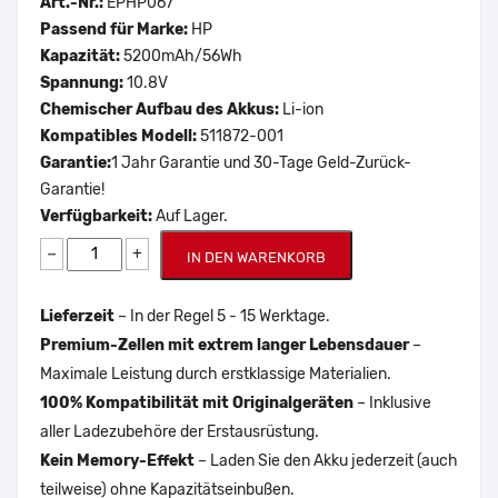
Art.-Nr.:
EPHP067
Passend für Marke:
HP
Kapazität:
5200mAh/56Wh
Spannung:
10.8V
Chemischer Aufbau des Akkus:
Li-ion
Kompatibles Modell:
511872-001
Garantie:
1 Jahr Garantie und 30-Tage Geld-Zurück-
Garantie!
Verfügbarkeit:
Auf Lager.
−
+
IN DEN WARENKORB
Lieferzeit
– In der Regel 5 - 15 Werktage.
Premium-Zellen mit extrem langer Lebensdauer
–
Maximale Leistung durch erstklassige Materialien.
100% Kompatibilität mit Originalgeräten
– Inklusive
aller Ladezubehöre der Erstausrüstung.
Kein Memory-Effekt
– Laden Sie den Akku jederzeit (auch
teilweise) ohne Kapazitätseinbußen.