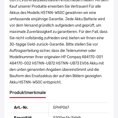
UB73 EV06 ersatzakku kaufen entschieden haben. Mit dem
Kauf unserer Produkte erwerben Sie Vertrauen! Für alle
Akkus des Modells HSTNN-W50C gewähren wir eine
umfassende einjährige Garantie. Jede Akku Batterie wird
vor dem Versand gründlich aufgeladen und geprüft, um
maximale Zuverlässigkeit zu garantieren. Für den Fall, dass
Sie nicht vollständig zufrieden sind, bieten wir Ihnen eine
30-tägige Geld-zurück-Garantie. Bitte stellen Sie vor
Auftragserteilung sicher, dass die Teilenummer oder
Modellnummer Ihrer originalen HP Compaq 484170-001
484170-002 HSTNN-UB72 HSTNN-UB73 EV06 Akku mit
den unten genannten Angaben übereinstimmt und die
Bauform des Ersatzakkus der auf den Bildern gezeigten
Akku HSTNN-W50C entspricht.
Produktmerkmale
Art.-Nr.
EPHP067
Kapazität
5200mAh/56Wh