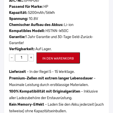
Art.-Nr.:
EPHP067
Passend für Marke:
HP
Kapazität:
5200mAh/56Wh
Spannung:
10.8V
Chemischer Aufbau des Akkus:
Li-ion
Kompatibles Modell:
HSTNN-W50C
Garantie:
1 Jahr Garantie und 30-Tage Geld-Zurück-
Garantie!
Verfügbarkeit:
Auf Lager.
−
+
IN DEN WARENKORB
Lieferzeit
– In der Regel 5 - 15 Werktage.
Premium-Zellen mit extrem langer Lebensdauer
–
Maximale Leistung durch erstklassige Materialien.
100% Kompatibilität mit Originalgeräten
– Inklusive
aller Ladezubehöre der Erstausrüstung.
Kein Memory-Effekt
– Laden Sie den Akku jederzeit (auch
teilweise) ohne Kapazitätseinbußen.