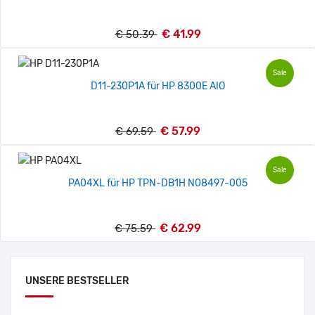
€ 41.99
€ 50.39
Sale
D11-230P1A für HP 8300E AIO
€ 57.99
€ 69.59
Sale
PA04XL für HP TPN-DB1H N08497-005
€ 62.99
€ 75.59
UNSERE BESTSELLER