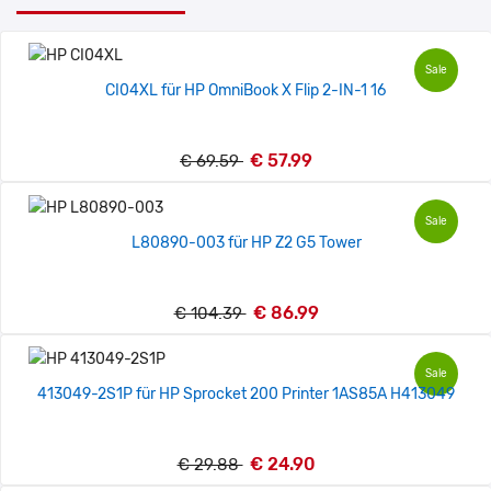
Sale
CI04XL für HP OmniBook X Flip 2-IN-1 16
€ 57.99
€ 69.59
Sale
L80890-003 für HP Z2 G5 Tower
€ 86.99
€ 104.39
Sale
413049-2S1P für HP Sprocket 200 Printer 1AS85A H413049
€ 24.90
€ 29.88