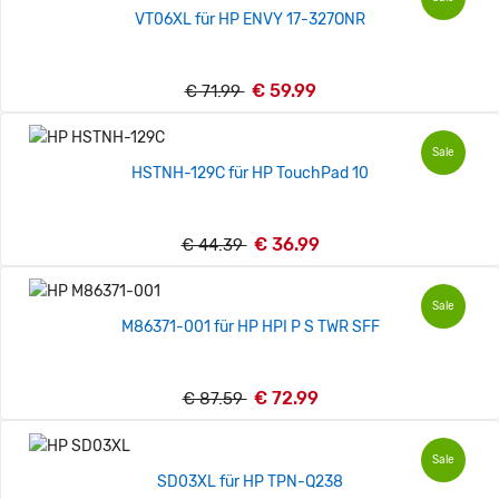
VT06XL für HP ENVY 17-327ONR
€ 59.99
€ 71.99
Sale
HSTNH-129C für HP TouchPad 10
€ 36.99
€ 44.39
Sale
M86371-001 für HP HPI P S TWR SFF
€ 72.99
€ 87.59
Sale
SD03XL für HP TPN-Q238