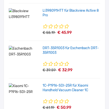
LI398091HTT für Blackview Active 8
Pro
€ 45.99
€ 55.19
DRT-35R1003 für Eschenbach DRT-
35R1003
€ 32.99
€ 39.59
1C-P1916-SDI-25R für Xiaomi
Handheld Vacuum Cleaner 1C
€ 50.99
€ 61.19