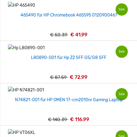
Sale
465490 für HP Chromebook 465595 0120900467
€ 41.99
€ 50.39
Sale
L80890-001 für Hp Z2 SFF G5/G8 SFF
€ 72.99
€ 87.59
Sale
N74821-001 für HP OMEN 17-cm2010nr Gaming Laptop
€ 116.99
€ 140.39
Sale