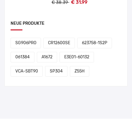
€ 31.99
€ 38.39
NEUE PRODUKTE
SG906PRO
CR12600SE
623758-1S2P
061384
A1672
E3E01-60132
VCA-SBT90
SP304
Z55H