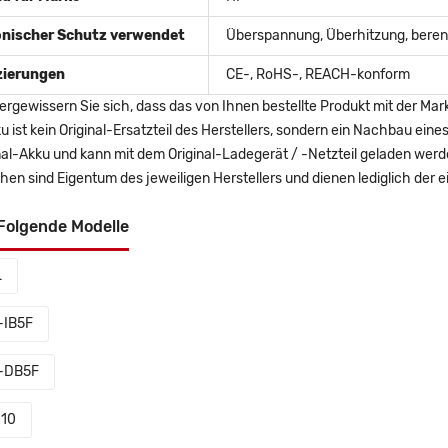
onischer Schutz verwendet
Überspannung, Überhitzung, berent
izierungen
CE-, RoHS-, REACH-konform
ergewissern Sie sich, dass das von Ihnen bestellte Produkt mit der Mar
u ist kein Original-Ersatzteil des Herstellers, sondern ein Nachbau ei
nal-Akku und kann mit dem Original-Ladegerät / -Netzteil geladen wer
en sind Eigentum des jeweiligen Herstellers und dienen lediglich der ei
Folgende Modelle
L
IB5F
-DB5F
10