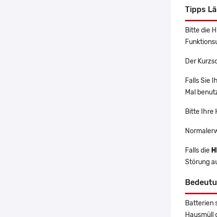
Tipps L
Bitte die 
Funktions
Der Kurzs
Falls Sie 
Mal benutz
Bitte Ihre
Normalerw
Falls die
H
Störung a
Bedeutu
Batterien 
Hausmüll 