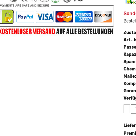
Sond
Bestel
Zust
Art.-N
Passe
Kapaz
Span
Chemi
Maße
Kompa
Garan
Verfü
−
Liefer
Premi