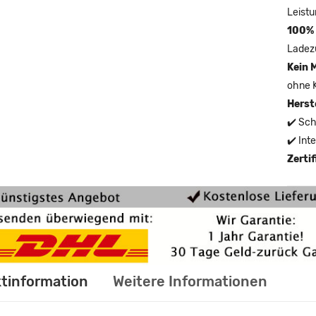
Leistu
100% 
Ladez
Kein 
ohne 
Herst
✔️ Sch
✔️ Int
Zerti
tinformation
Weitere Informationen