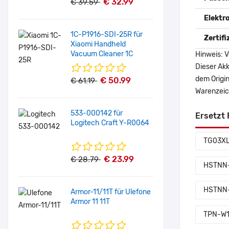
€ 32.99
€ 39.59
Elektr
1C-P1916-SDI-25R für
Zertif
Xiaomi Handheld
Vacuum Cleaner 1C
Hinweis: V
Dieser Akk
dem Origi
€ 50.99
€ 61.19
Warenzeich
533-000142 für
Ersetzt 
Logitech Craft Y-R0064
TG03X
€ 23.99
€ 28.79
HSTNN-
HSTNN
Armor-11/11T für Ulefone
Armor 11 11T
TPN-W1