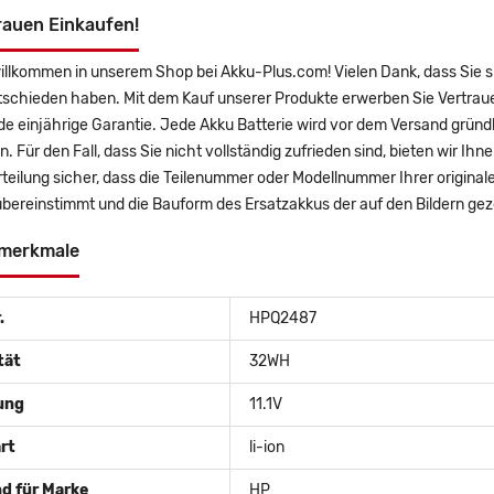
rauen Einkaufen!
illkommen in unserem Shop bei Akku-Plus.com! Vielen Dank, dass Sie s
tschieden haben. Mit dem Kauf unserer Produkte erwerben Sie Vertraue
 einjährige Garantie. Jede Akku Batterie wird vor dem Versand gründl
n. Für den Fall, dass Sie nicht vollständig zufrieden sind, bieten wir Ih
teilung sicher, dass die Teilenummer oder Modellnummer Ihrer original
bereinstimmt und die Bauform des Ersatzakkus der auf den Bildern gez
merkmale
.
HPQ2487
tät
32WH
ung
11.1V
rt
li-ion
d für Marke
HP