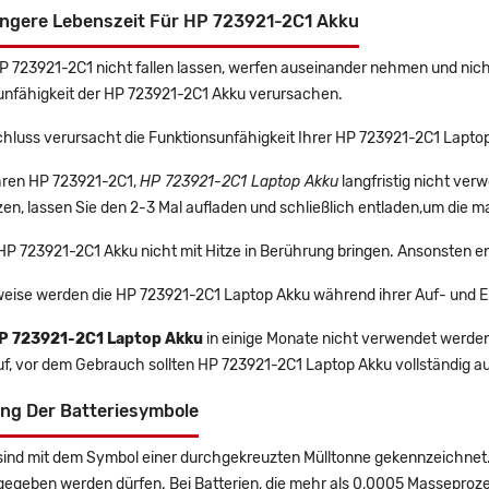
ängere Lebenszeit Für HP 723921-2C1 Akku
HP 723921-2C1 nicht fallen lassen, werfen auseinander nehmen und nicht
unfähigkeit der HP 723921-2C1 Akku verursachen.
chluss verursacht die Funktionsunfähigkeit Ihrer HP 723921-2C1 Lapto
Ihren HP 723921-2C1,
HP 723921-2C1 Laptop Akku
langfristig nicht ve
en, lassen Sie den 2-3 Mal aufladen und schließlich entladen,um die m
 HP 723921-2C1 Akku nicht mit Hitze in Berührung bringen. Ansonsten e
eise werden die HP 723921-2C1 Laptop Akku während ihrer Auf- und E
P 723921-2C1 Laptop Akku
in einige Monate nicht verwendet werden, 
uf, vor dem Gebrauch sollten HP 723921-2C1 Laptop Akku vollständig a
ng Der Batteriesymbole
sind mit dem Symbol einer durchgekreuzten Mülltonne gekennzeichnet. 
gegeben werden dürfen. Bei Batterien, die mehr als 0,0005 Masseproz