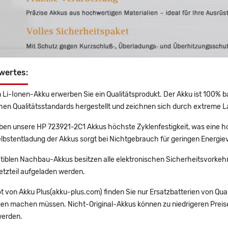
wertes:
 Li-Ionen-Akku erwerben Sie ein Qualitätsprodukt. Der Akku ist 100% b
en Qualitätsstandards hergestellt und zeichnen sich durch extreme La
en unsere HP 723921-2C1 Akkus höchste Zyklenfestigkeit, was eine ho
lbstentladung der Akkus sorgt bei Nichtgebrauch für geringen Energiev
tiblen Nachbau-Akkus besitzen alle elektronischen Sicherheitsvorkehr
etzteil aufgeladen werden.
t von Akku Plus(akku-plus.com) finden Sie nur Ersatzbatterien von Qu
gen machen müssen. Nicht-Original-Akkus können zu niedrigeren Preise
erden.