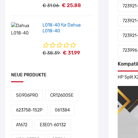
€ 25.88
€ 31.06
723921
723921
L018-40 für Dahua
L018-40
723921
723996
€ 31.99
€ 38.39
Kompati
NEUE PRODUKTE
HP Split X
SG906PRO
CR12600SE
623758-1S2P
061384
A1672
E3E01-60132