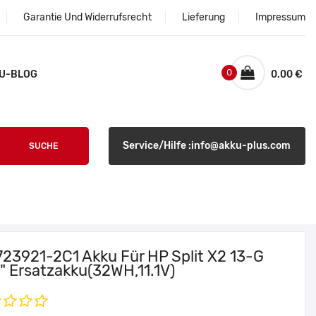
Garantie Und Widerrufsrecht
Lieferung
Impressum
0
U-BLOG
0.00 €
Service/Hilfe :info@akku-plus.com
SUCHE
723921-2C1 Akku Für HP Split X2 13-G
3" Ersatzakku(32WH,11.1V)