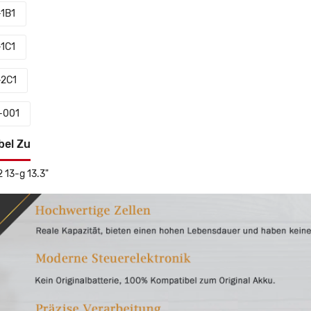
-1B1
-1C1
-2C1
-001
bel Zu
2 13-g 13.3"