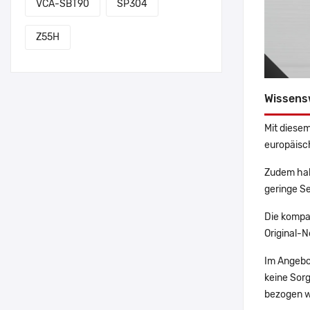
VCA-SBT90
SP304
Z55H
Wissens
Mit diesem
europäisch
Zudem hab
geringe Se
Die kompa
Original-N
Im Angebo
keine Sor
bezogen w