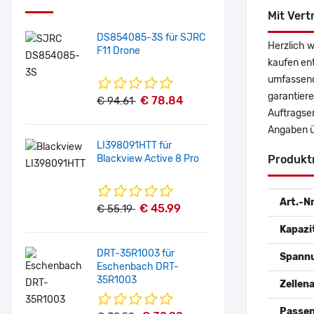
Mit Vert
DS854085-3S für SJRC
Herzlich w
F11 Drone
kaufen en
umfassende
garantiere
€ 78.84
€ 94.61
Auftragser
Angaben ü
LI398091HTT für
Blackview Active 8 Pro
Produkt
Art.-Nr
€ 45.99
€ 55.19
Kapazi
DRT-35R1003 für
Spann
Eschenbach DRT-
35R1003
Zellena
Passen