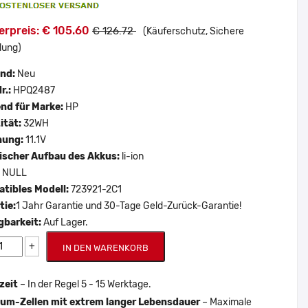
erpreis: € 105.60
€ 126.72
(Käuferschutz, Sichere
lung)
and:
Neu
r.:
HPQ2487
nd für Marke:
HP
ität:
32WH
nung:
11.1V
scher Aufbau des Akkus:
li-ion
:
NULL
tibles Modell:
723921-2C1
tie:
1 Jahr Garantie und 30-Tage Geld-Zurück-Garantie!
gbarkeit:
Auf Lager.
+
IN DEN WARENKORB
zeit
– In der Regel 5 - 15 Werktage.
um-Zellen mit extrem langer Lebensdauer
– Maximale