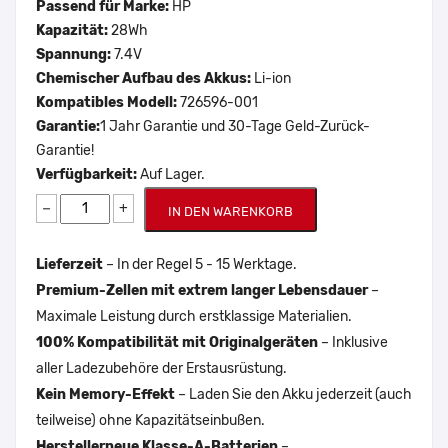
Passend für Marke:
HP
Kapazität:
28Wh
Spannung:
7.4V
Chemischer Aufbau des Akkus:
Li-ion
Kompatibles Modell:
726596-001
Garantie:
1 Jahr Garantie und 30-Tage Geld-Zurück-
Garantie!
Verfügbarkeit:
Auf Lager.
−
+
IN DEN WARENKORB
Lieferzeit
– In der Regel 5 - 15 Werktage.
Premium-Zellen mit extrem langer Lebensdauer
–
Maximale Leistung durch erstklassige Materialien.
100% Kompatibilität mit Originalgeräten
– Inklusive
aller Ladezubehöre der Erstausrüstung.
Kein Memory-Effekt
– Laden Sie den Akku jederzeit (auch
teilweise) ohne Kapazitätseinbußen.
Herstellerneue Klasse-A-Batterien
–