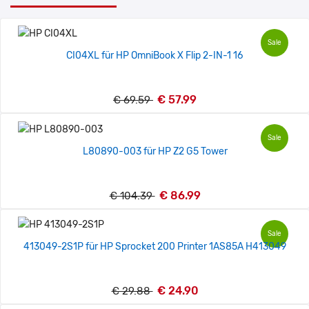
Sale
CI04XL für HP OmniBook X Flip 2-IN-1 16
€ 57.99
€ 69.59
Sale
L80890-003 für HP Z2 G5 Tower
€ 86.99
€ 104.39
Sale
413049-2S1P für HP Sprocket 200 Printer 1AS85A H413049
€ 24.90
€ 29.88