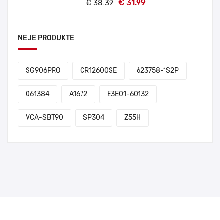
€ 31.99
€ 38.39
NEUE PRODUKTE
SG906PRO
CR12600SE
623758-1S2P
061384
A1672
E3E01-60132
VCA-SBT90
SP304
Z55H