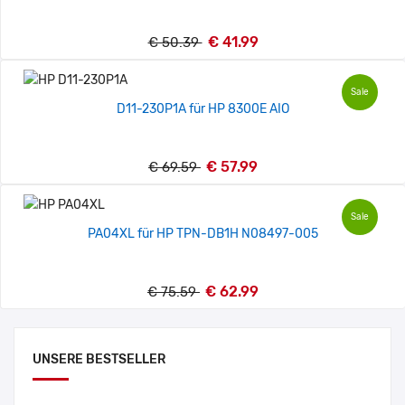
€ 41.99
€ 50.39
Sale
D11-230P1A für HP 8300E AIO
€ 57.99
€ 69.59
Sale
PA04XL für HP TPN-DB1H N08497-005
€ 62.99
€ 75.59
UNSERE BESTSELLER