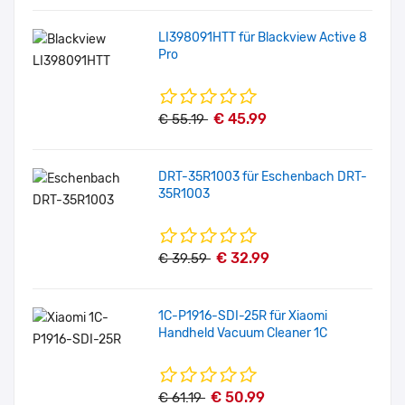
LI398091HTT für Blackview Active 8
Pro
€ 45.99
€ 55.19
DRT-35R1003 für Eschenbach DRT-
35R1003
€ 32.99
€ 39.59
1C-P1916-SDI-25R für Xiaomi
Handheld Vacuum Cleaner 1C
€ 50.99
€ 61.19