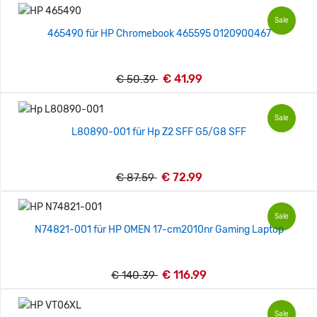
Sale
465490 für HP Chromebook 465595 0120900467
€ 41.99
€ 50.39
Sale
L80890-001 für Hp Z2 SFF G5/G8 SFF
€ 72.99
€ 87.59
Sale
N74821-001 für HP OMEN 17-cm2010nr Gaming Laptop
€ 116.99
€ 140.39
Sale