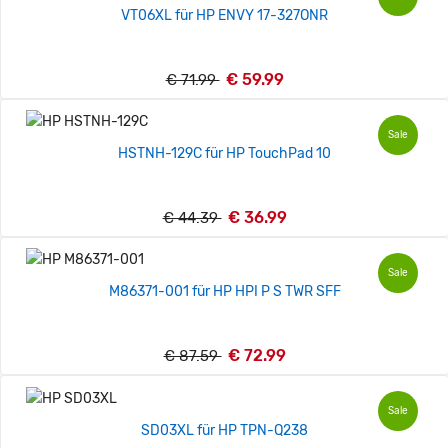
VT06XL für HP ENVY 17-327ONR
€ 59.99
€ 71.99
Sale
HSTNH-129C für HP TouchPad 10
€ 36.99
€ 44.39
Sale
M86371-001 für HP HPI P S TWR SFF
€ 72.99
€ 87.59
Sale
SD03XL für HP TPN-Q238