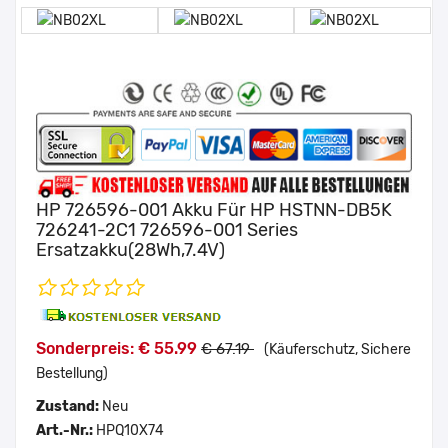
HP 726596-001 Akku Für HP HSTNN-DB5K
726241-2C1 726596-001 Series
Ersatzakku(28Wh,7.4V)
Sonderpreis: € 55.99
€ 67.19
(Käuferschutz, Sichere
Bestellung)
Zustand:
Neu
Art.-Nr.:
HPQ10X74