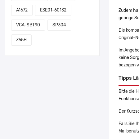
A1672
E3E01-60132
Zudem hab
geringe Se
VCA-SBT90
SP304
Die kompa
Original-N
Z55H
Im Angebo
keine Sor
bezogen w
Tipps L
Bitte die 
Funktions
Der Kurzs
Falls Sie 
Mal benutz