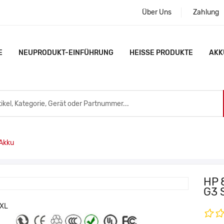
Über Uns
Zahlung
E
NEUPRODUKT-EINFÜHRUNG
HEISSE PRODUKTE
AKK
Akku
HP 
G3 