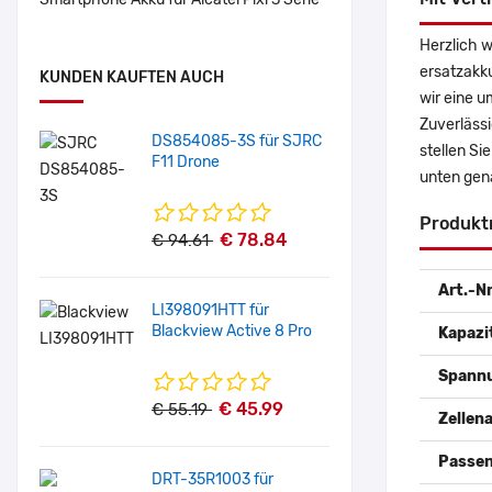
Herzlich w
ersatzakk
KUNDEN KAUFTEN AUCH
wir eine u
Zuverlässi
DS854085-3S für SJRC
stellen Si
F11 Drone
unten gen
Produkt
€ 78.84
€ 94.61
Art.-Nr
LI398091HTT für
Blackview Active 8 Pro
Kapazi
Spann
€ 45.99
€ 55.19
Zellena
Passen
DRT-35R1003 für