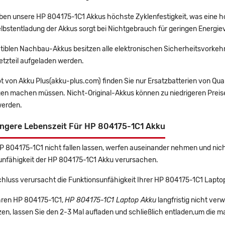
en unsere HP 804175-1C1 Akkus höchste Zyklenfestigkeit, was eine h
lbstentladung der Akkus sorgt bei Nichtgebrauch für geringen Energiev
tiblen Nachbau-Akkus besitzen alle elektronischen Sicherheitsvorkehr
etzteil aufgeladen werden.
t von Akku Plus(akku-plus.com) finden Sie nur Ersatzbatterien von Qu
gen machen müssen. Nicht-Original-Akkus können zu niedrigeren Preise
erden.
ängere Lebenszeit Für HP 804175-1C1 Akku
HP 804175-1C1 nicht fallen lassen, werfen auseinander nehmen und nicht
unfähigkeit der HP 804175-1C1 Akku verursachen.
chluss verursacht die Funktionsunfähigkeit Ihrer HP 804175-1C1 Lapto
Ihren HP 804175-1C1,
HP 804175-1C1 Laptop Akku
langfristig nicht ve
en, lassen Sie den 2-3 Mal aufladen und schließlich entladen,um die m