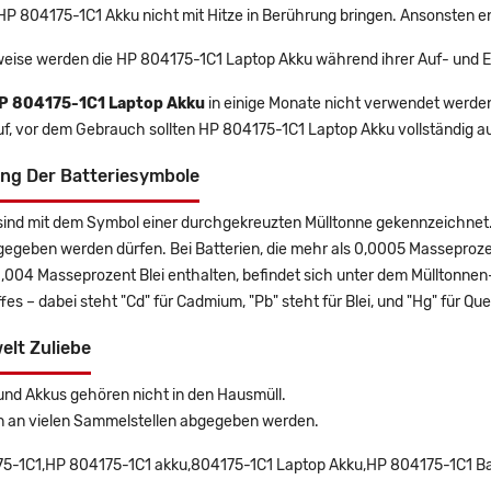
 HP 804175-1C1 Akku nicht mit Hitze in Berührung bringen. Ansonsten e
eise werden die HP 804175-1C1 Laptop Akku während ihrer Auf- und 
P 804175-1C1 Laptop Akku
in einige Monate nicht verwendet werden, 
uf, vor dem Gebrauch sollten HP 804175-1C1 Laptop Akku vollständig 
ng Der Batteriesymbole
sind mit dem Symbol einer durchgekreuzten Mülltonne gekennzeichnet. 
gegeben werden dürfen. Bei Batterien, die mehr als 0,0005 Masseproz
0,004 Masseprozent Blei enthalten, befindet sich unter dem Mülltonn
es – dabei steht "Cd" für Cadmium, "Pb" steht für Blei, und "Hg" für Que
elt Zuliebe
und Akkus gehören nicht in den Hausmüll.
n an vielen Sammelstellen abgegeben werden.
5-1C1,HP 804175-1C1 akku,804175-1C1 Laptop Akku,HP 804175-1C1 Batt