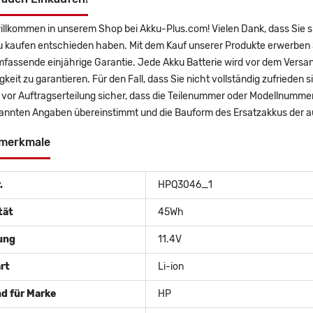
illkommen in unserem Shop bei Akku-Plus.com! Vielen Dank, dass Sie 
u kaufen entschieden haben. Mit dem Kauf unserer Produkte erwerben 
mfassende einjährige Garantie. Jede Akku Batterie wird vor dem Versa
gkeit zu garantieren. Für den Fall, dass Sie nicht vollständig zufrieden 
e vor Auftragserteilung sicher, dass die Teilenummer oder Modellnummer
annten Angaben übereinstimmt und die Bauform des Ersatzakkus der au
merkmale
.
HPQ3046_1
tät
45Wh
ung
11.4V
rt
Li-ion
d für Marke
HP