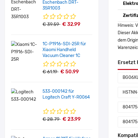
Eschenbach DRT-
Elektr
35R1003
Zertif
€ 32.99
€ 39.59
Hinweis: V
Dieser Akk
dem Origi
1C-P1916-SDI-25R für
Warenzeich
Xiaomi Handheld
Vacuum Cleaner 1C
Ersetzt 
€ 50.99
€ 61.19
BG06X
533-000142 für
HSTNN-
Logitech Craft Y-R0064
804175
€ 23.99
€ 28.79
804175
Kompati