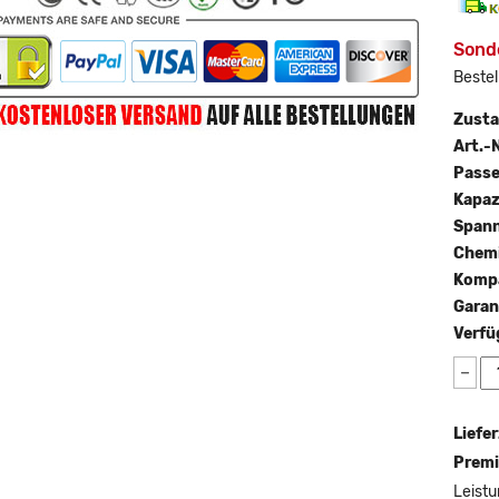
Sonde
Bestel
Zust
Art.-N
Passe
Kapaz
Span
Chemi
Kompa
Garan
Verfü
−
Liefer
Premi
Leistu