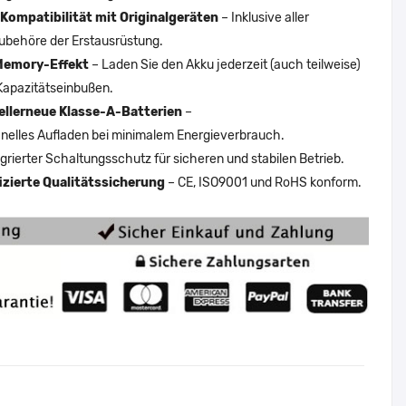
Kompatibilität mit Originalgeräten
– Inklusive aller
ubehöre der Erstausrüstung.
Memory-Effekt
– Laden Sie den Akku jederzeit (auch teilweise)
Kapazitätseinbußen.
ellerneue Klasse-A-Batterien
–
nelles Aufladen bei minimalem Energieverbrauch.
egrierter Schaltungsschutz für sicheren und stabilen Betrieb.
fizierte Qualitätssicherung
– CE, ISO9001 und RoHS konform.