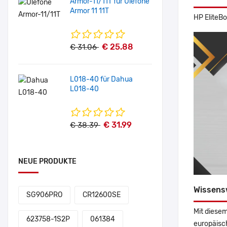
Armor-11/11T für Ulefone
Armor 11 11T
HP EliteB
€ 25.88
€ 31.06
L018-40 für Dahua
L018-40
€ 31.99
€ 38.39
NEUE PRODUKTE
Wissens
SG906PRO
CR12600SE
Mit diesem
623758-1S2P
061384
europäisch