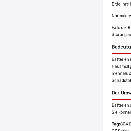
Bitte Ihre
Normalerw
Falls die
H
Störung a
Bedeutu
Batterien 
Hausmüll 
mehr als 
Schadstoff
Der Umw
Batterien 
Sie könne
Tag:
80417