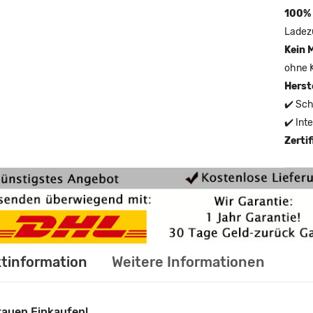
100% 
Ladez
Kein 
ohne 
Herst
✔️ Sch
✔️ Int
Zerti
tinformation
Weitere Informationen
rauen Einkaufen!