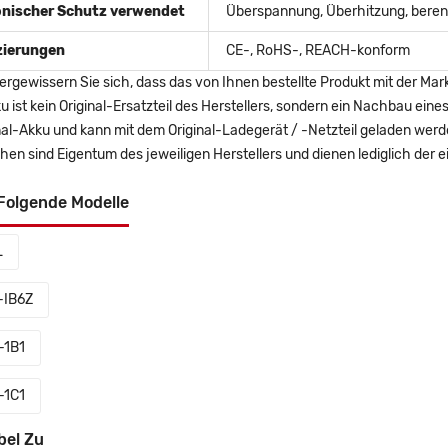
onischer Schutz verwendet
Überspannung, Überhitzung, berent
izierungen
CE-, RoHS-, REACH-konform
ergewissern Sie sich, dass das von Ihnen bestellte Produkt mit der Mar
u ist kein Original-Ersatzteil des Herstellers, sondern ein Nachbau ei
nal-Akku und kann mit dem Original-Ladegerät / -Netzteil geladen wer
en sind Eigentum des jeweiligen Herstellers und dienen lediglich der ei
Folgende Modelle
L
IB6Z
-1B1
-1C1
bel Zu