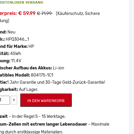
rpreis: € 59.99
€ 71.99
(Käuferschutz, Sichere
lung)
and:
Neu
r.:
HPQ3046_1
nd für Marke:
HP
ität:
45Wh
nung:
11.4V
scher Aufbau des Akkus:
Li-ion
tibles Modell:
804175-1C1
tie:
1 Jahr Garantie und 30-Tage Geld-Zurück-Garantie!
gbarkeit:
Auf Lager.
+
IN DEN WARENKORB
zeit
– In der Regel 5 - 15 Werktage.
um-Zellen mit extrem langer Lebensdauer
– Maximale
ng durch erstklassige Materialien.