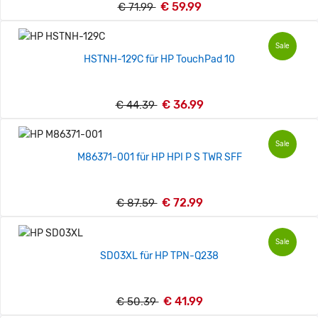
€ 59.99
€ 71.99
Sale
HSTNH-129C für HP TouchPad 10
€ 36.99
€ 44.39
Sale
M86371-001 für HP HPI P S TWR SFF
€ 72.99
€ 87.59
Sale
SD03XL für HP TPN-Q238
€ 41.99
€ 50.39