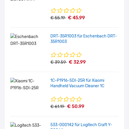
€ 45.99
€ 55.19
DRT-35R1003 für Eschenbach DRT-
35R1003
€ 32.99
€ 39.59
1C-P1916-SDI-25R für Xiaomi
Handheld Vacuum Cleaner 1C
€ 50.99
€ 61.19
533-000142 für Logitech Craft Y-