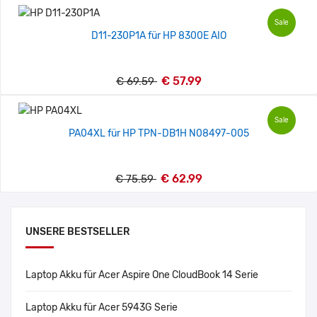
Sale
D11-230P1A für HP 8300E AIO
€ 57.99
€ 69.59
Sale
PA04XL für HP TPN-DB1H N08497-005
€ 62.99
€ 75.59
UNSERE BESTSELLER
Laptop Akku für Acer Aspire One CloudBook 14 Serie
Laptop Akku für Acer 5943G Serie