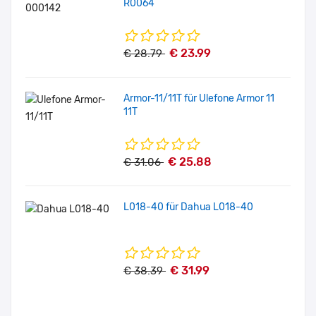
R0064
€ 23.99
€ 28.79
Armor-11/11T für Ulefone Armor 11
11T
€ 25.88
€ 31.06
L018-40 für Dahua L018-40
€ 31.99
€ 38.39