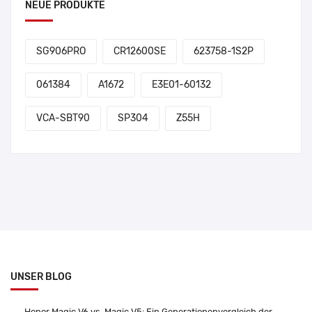
NEUE PRODUKTE
SG906PRO
CR12600SE
623758-1S2P
061384
A1672
E3E01-60132
VCA-SBT90
SP304
Z55H
UNSER BLOG
Honor Magic V6 vs. Magic V5: Ein Generationenvergleich der