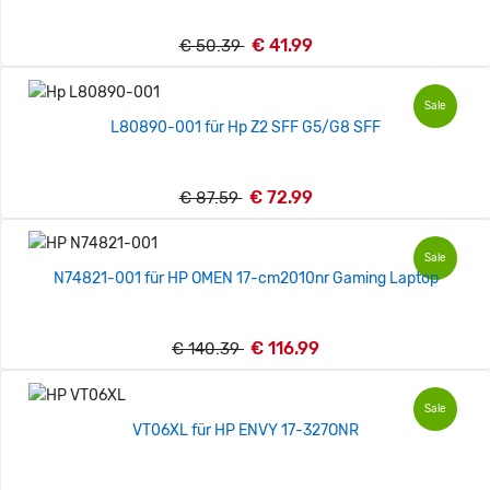
€ 41.99
€ 50.39
Sale
L80890-001 für Hp Z2 SFF G5/G8 SFF
€ 72.99
€ 87.59
Sale
N74821-001 für HP OMEN 17-cm2010nr Gaming Laptop
€ 116.99
€ 140.39
Sale
VT06XL für HP ENVY 17-327ONR