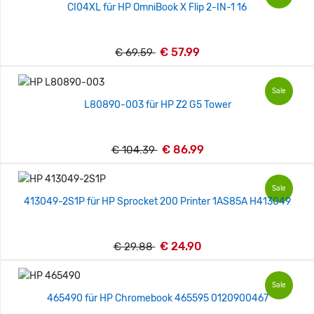
CI04XL für HP OmniBook X Flip 2-IN-1 16
€ 57.99
€ 69.59
Sale
L80890-003 für HP Z2 G5 Tower
€ 86.99
€ 104.39
Sale
413049-2S1P für HP Sprocket 200 Printer 1AS85A H413049
€ 24.90
€ 29.88
Sale
465490 für HP Chromebook 465595 0120900467