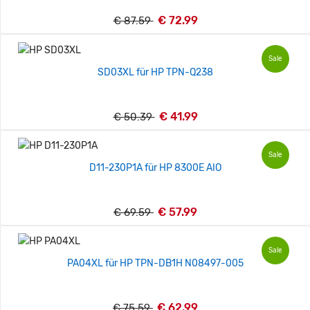
€ 72.99
€ 87.59
Sale
SD03XL für HP TPN-Q238
€ 41.99
€ 50.39
Sale
D11-230P1A für HP 8300E AIO
€ 57.99
€ 69.59
Sale
PA04XL für HP TPN-DB1H N08497-005
€ 62.99
€ 75.59