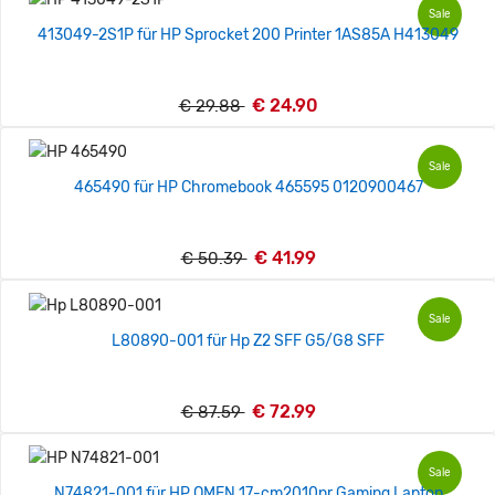
Sale
413049-2S1P für HP Sprocket 200 Printer 1AS85A H413049
€ 24.90
€ 29.88
Sale
465490 für HP Chromebook 465595 0120900467
€ 41.99
€ 50.39
Sale
L80890-001 für Hp Z2 SFF G5/G8 SFF
€ 72.99
€ 87.59
Sale
N74821-001 für HP OMEN 17-cm2010nr Gaming Laptop