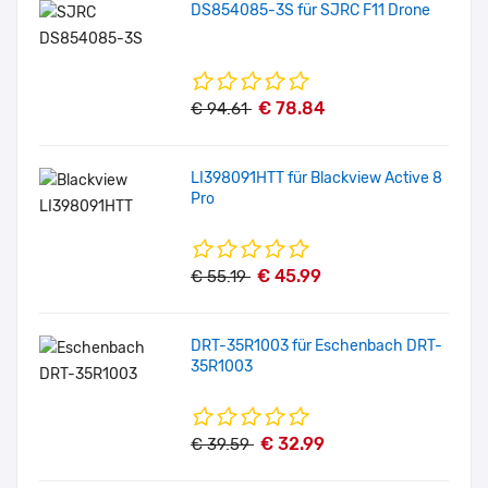
DS854085-3S für SJRC F11 Drone
€ 78.84
€ 94.61
LI398091HTT für Blackview Active 8
Pro
€ 45.99
€ 55.19
DRT-35R1003 für Eschenbach DRT-
35R1003
€ 32.99
€ 39.59