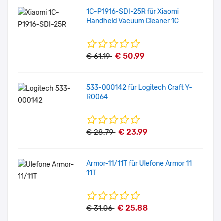
1C-P1916-SDI-25R für Xiaomi
Handheld Vacuum Cleaner 1C
€ 50.99
€ 61.19
533-000142 für Logitech Craft Y-
R0064
€ 23.99
€ 28.79
Armor-11/11T für Ulefone Armor 11
11T
€ 25.88
€ 31.06