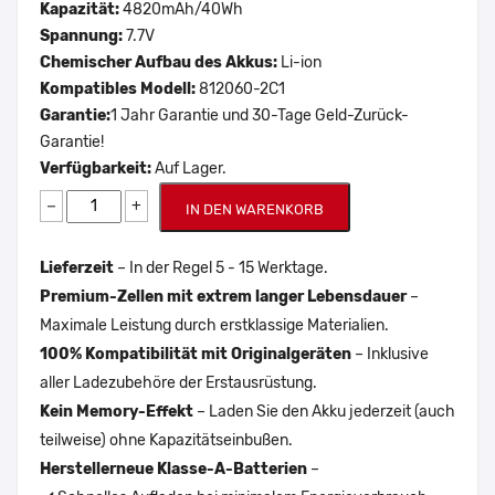
Kapazität:
4820mAh/40Wh
Spannung:
7.7V
Chemischer Aufbau des Akkus:
Li-ion
Kompatibles Modell:
812060-2C1
Garantie:
1 Jahr Garantie und 30-Tage Geld-Zurück-
Garantie!
Verfügbarkeit:
Auf Lager.
−
+
IN DEN WARENKORB
Lieferzeit
– In der Regel 5 - 15 Werktage.
Premium-Zellen mit extrem langer Lebensdauer
–
Maximale Leistung durch erstklassige Materialien.
100% Kompatibilität mit Originalgeräten
– Inklusive
aller Ladezubehöre der Erstausrüstung.
Kein Memory-Effekt
– Laden Sie den Akku jederzeit (auch
teilweise) ohne Kapazitätseinbußen.
Herstellerneue Klasse-A-Batterien
–