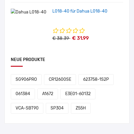
L018-40 für Dahua L018-40
€ 31.99
€ 38.39
NEUE PRODUKTE
SG906PRO
CR12600SE
623758-1S2P
061384
A1672
E3E01-60132
VCA-SBT90
SP304
Z55H