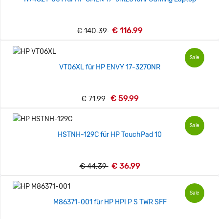
€ 116.99
€ 140.39
Sale
VT06XL für HP ENVY 17-327ONR
€ 59.99
€ 71.99
Sale
HSTNH-129C für HP TouchPad 10
€ 36.99
€ 44.39
Sale
M86371-001 für HP HPI P S TWR SFF