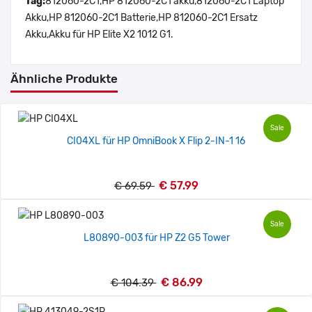
Tag:
812060-2C1,HP 812060-2C1 akku,812060-2C1 Laptop
Akku,HP 812060-2C1 Batterie,HP 812060-2C1 Ersatz
Akku,Akku für HP Elite X2 1012 G1.
Ähnliche Produkte
Sale
CI04XL für HP OmniBook X Flip 2-IN-1 16
€ 57.99
€ 69.59
Sale
L80890-003 für HP Z2 G5 Tower
€ 86.99
€ 104.39