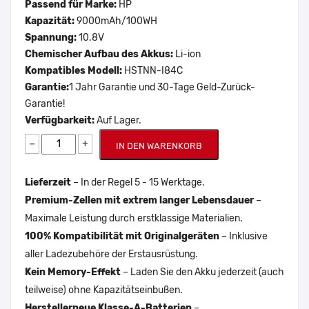
Passend für Marke:
HP
Kapazität:
9000mAh/100WH
Spannung:
10.8V
Chemischer Aufbau des Akkus:
Li-ion
Kompatibles Modell:
HSTNN-I84C
Garantie:
1 Jahr Garantie und 30-Tage Geld-Zurück-
Garantie!
Verfügbarkeit:
Auf Lager.
−
+
IN DEN WARENKORB
Lieferzeit
– In der Regel 5 - 15 Werktage.
Premium-Zellen mit extrem langer Lebensdauer
–
Maximale Leistung durch erstklassige Materialien.
100% Kompatibilität mit Originalgeräten
– Inklusive
aller Ladezubehöre der Erstausrüstung.
Kein Memory-Effekt
– Laden Sie den Akku jederzeit (auch
teilweise) ohne Kapazitätseinbußen.
Herstellerneue Klasse-A-Batterien
–