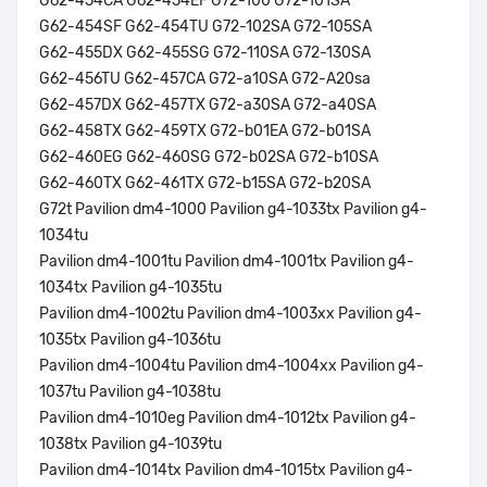
G62-454CA G62-454EF G72-100 G72-101SA
G62-454SF G62-454TU G72-102SA G72-105SA
G62-455DX G62-455SG G72-110SA G72-130SA
G62-456TU G62-457CA G72-a10SA G72-A20sa
G62-457DX G62-457TX G72-a30SA G72-a40SA
G62-458TX G62-459TX G72-b01EA G72-b01SA
G62-460EG G62-460SG G72-b02SA G72-b10SA
G62-460TX G62-461TX G72-b15SA G72-b20SA
G72t Pavilion dm4-1000 Pavilion g4-1033tx Pavilion g4-
1034tu
Pavilion dm4-1001tu Pavilion dm4-1001tx Pavilion g4-
1034tx Pavilion g4-1035tu
Pavilion dm4-1002tu Pavilion dm4-1003xx Pavilion g4-
1035tx Pavilion g4-1036tu
Pavilion dm4-1004tu Pavilion dm4-1004xx Pavilion g4-
1037tu Pavilion g4-1038tu
Pavilion dm4-1010eg Pavilion dm4-1012tx Pavilion g4-
1038tx Pavilion g4-1039tu
Pavilion dm4-1014tx Pavilion dm4-1015tx Pavilion g4-