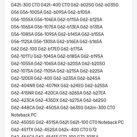
G42t-300 CTO G42t-400 CTO G62-b02SG G62-b03SG
G56 G56-100SA G62-b09SA G62-b10SA
G56-105SA G56-106EA G62-b11SA G62-b12SA
G56-106SA G56-107SA G62-b13EA G62-b13SA
G56-108SA G56-109SA G62-b14SA G62-b15SA
G56-112SA G56-130SA G62-b16EA G62-b16SA
G62 G62-100 G62-b17EO G62-b17SA
G62-101TU G62-104SA G62-b18SA G62-b19SA
G62-105SA G62-106SA G62-b20SA G62-b20SO
G62-107SA G62-110SA G62-b21SA G62-b22SA
G62-120ER G62-400 G62-b23SA G62-b24SA
G62-404NR G62-407NX G62-b24EG G62-b25SA
G62-415NR G62-420CA G62-b26SA G62-b27EA
G62-423CA G62-435DX G62-b27SA G62-b62SG
G62-448CA G62-450SA G62-b63SG G62m-300 CTO
Noteback PC
G62-450SG G62-451SA G62t G62t-100 CTO Noteback PC
G62-451TX G62-452SA G62x-400 CTO G72