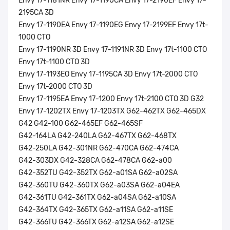
Envy 17-1181NR Envy 17-1190CA Envy 17-2190EF Envy 17-
2195CA 3D
Envy 17-1190EA Envy 17-1190EG Envy 17-2199EF Envy 17t-
1000 CTO
Envy 17-1190NR 3D Envy 17-1191NR 3D Envy 17t-1100 CTO
Envy 17t-1100 CTO 3D
Envy 17-1193EO Envy 17-1195CA 3D Envy 17t-2000 CTO
Envy 17t-2000 CTO 3D
Envy 17-1195EA Envy 17-1200 Envy 17t-2100 CTO 3D G32
Envy 17-1202TX Envy 17-1203TX G62-462TX G62-465DX
G42 G42-100 G62-465EF G62-465SF
G42-164LA G42-240LA G62-467TX G62-468TX
G42-250LA G42-301NR G62-470CA G62-474CA
G42-303DX G42-328CA G62-478CA G62-a00
G42-352TU G42-352TX G62-a01SA G62-a02SA
G42-360TU G42-360TX G62-a03SA G62-a04EA
G42-361TU G42-361TX G62-a04SA G62-a10SA
G42-364TX G42-365TX G62-a11SA G62-a11SE
G42-366TU G42-366TX G62-a12SA G62-a12SE