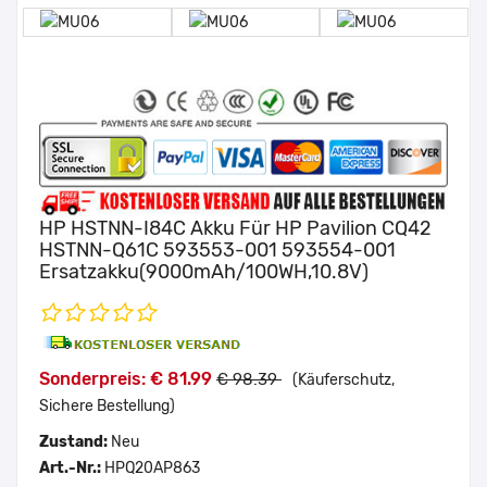
HP HSTNN-I84C Akku Für HP Pavilion CQ42
HSTNN-Q61C 593553-001 593554-001
Ersatzakku(9000mAh/100WH,10.8V)
Sonderpreis: € 81.99
€ 98.39
(Käuferschutz,
Sichere Bestellung)
Zustand:
Neu
Art.-Nr.:
HPQ20AP863