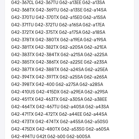
G42-367CL G42-367TU G62-a13EE G62-a13SA
G42-368TX G42-369TU G62-a13SE G62-a14SA
G42-370TU G42-370TX G62-a15EO G62-a15SA
G42-371TU G42-372TU G62-a16SA G62-a17EA
G42-372TX G42-375TX G62-a17SA G62-a18SA
G42-378TX G42-380TX G62-a19EA G62-a19SA
G42-381TX G42-382TX G62-a20SA G62-a21EA
G42-383TX G42-384TX G62-a21SA G62-a22SA
G42-385TX G42-386TX G62-a22SE G62-a23SA
G42-387TX G42-388TX G62-a24SA G62-a25EA
G42-394TX G42-397TX G62-a25SA G62-a26SA
G42-398TX G42-400 G62-a27SA G62-a28SA
G42-410US G42-415DX G62-a29EA G62-a29SA
G42-451TX G42-463TX G62-a30SA G62-a38EE
G42-464TX G42-467TU G62-a40SA G62-a43SA
G42-471TX G42-472TX G62-a44EE G62-a44SA
G42-473TX G42-474TX G62-a45SA G62-a50SG
G42-475DX G42-480TX G62-a53SG G62-a60SA
G42-494TU G42t G62-b00 G62-b00SA