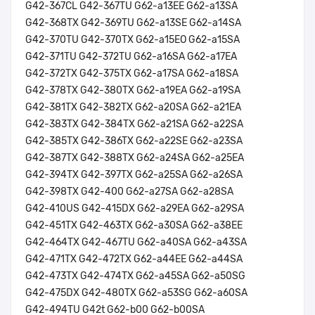
G42-367CL G42-367TU G62-a13EE G62-a13SA
G42-368TX G42-369TU G62-a13SE G62-a14SA
G42-370TU G42-370TX G62-a15EO G62-a15SA
G42-371TU G42-372TU G62-a16SA G62-a17EA
G42-372TX G42-375TX G62-a17SA G62-a18SA
G42-378TX G42-380TX G62-a19EA G62-a19SA
G42-381TX G42-382TX G62-a20SA G62-a21EA
G42-383TX G42-384TX G62-a21SA G62-a22SA
G42-385TX G42-386TX G62-a22SE G62-a23SA
G42-387TX G42-388TX G62-a24SA G62-a25EA
G42-394TX G42-397TX G62-a25SA G62-a26SA
G42-398TX G42-400 G62-a27SA G62-a28SA
G42-410US G42-415DX G62-a29EA G62-a29SA
G42-451TX G42-463TX G62-a30SA G62-a38EE
G42-464TX G42-467TU G62-a40SA G62-a43SA
G42-471TX G42-472TX G62-a44EE G62-a44SA
G42-473TX G42-474TX G62-a45SA G62-a50SG
G42-475DX G42-480TX G62-a53SG G62-a60SA
G42-494TU G42t G62-b00 G62-b00SA