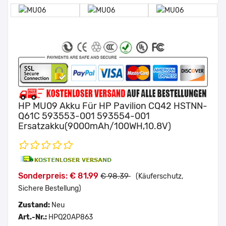
HP MU09 Akku Für HP Pavilion CQ42 HSTNN-
Q61C 593553-001 593554-001
Ersatzakku(9000mAh/100WH,10.8V)
Sonderpreis: € 81.99
€ 98.39
(Käuferschutz,
Sichere Bestellung)
Zustand:
Neu
Art.-Nr.:
HPQ20AP863