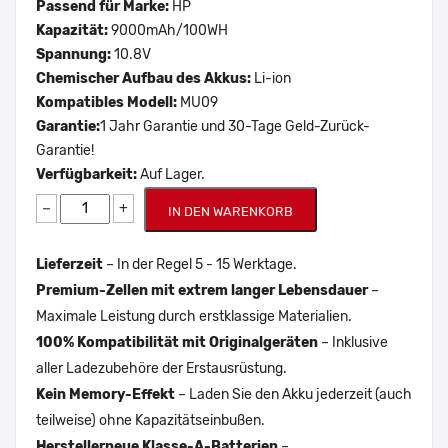
Passend für Marke:
HP
Kapazität:
9000mAh/100WH
Spannung:
10.8V
Chemischer Aufbau des Akkus:
Li-ion
Kompatibles Modell:
MU09
Garantie:
1 Jahr Garantie und 30-Tage Geld-Zurück-
Garantie!
Verfügbarkeit:
Auf Lager.
−
+
IN DEN WARENKORB
Lieferzeit
– In der Regel 5 - 15 Werktage.
Premium-Zellen mit extrem langer Lebensdauer
–
Maximale Leistung durch erstklassige Materialien.
100% Kompatibilität mit Originalgeräten
– Inklusive
aller Ladezubehöre der Erstausrüstung.
Kein Memory-Effekt
– Laden Sie den Akku jederzeit (auch
teilweise) ohne Kapazitätseinbußen.
Herstellerneue Klasse-A-Batterien
–