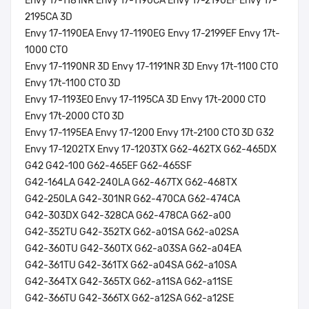
Envy 17-1181NR Envy 17-1190CA Envy 17-2190EF Envy 17-
2195CA 3D
Envy 17-1190EA Envy 17-1190EG Envy 17-2199EF Envy 17t-
1000 CTO
Envy 17-1190NR 3D Envy 17-1191NR 3D Envy 17t-1100 CTO
Envy 17t-1100 CTO 3D
Envy 17-1193EO Envy 17-1195CA 3D Envy 17t-2000 CTO
Envy 17t-2000 CTO 3D
Envy 17-1195EA Envy 17-1200 Envy 17t-2100 CTO 3D G32
Envy 17-1202TX Envy 17-1203TX G62-462TX G62-465DX
G42 G42-100 G62-465EF G62-465SF
G42-164LA G42-240LA G62-467TX G62-468TX
G42-250LA G42-301NR G62-470CA G62-474CA
G42-303DX G42-328CA G62-478CA G62-a00
G42-352TU G42-352TX G62-a01SA G62-a02SA
G42-360TU G42-360TX G62-a03SA G62-a04EA
G42-361TU G42-361TX G62-a04SA G62-a10SA
G42-364TX G42-365TX G62-a11SA G62-a11SE
G42-366TU G42-366TX G62-a12SA G62-a12SE