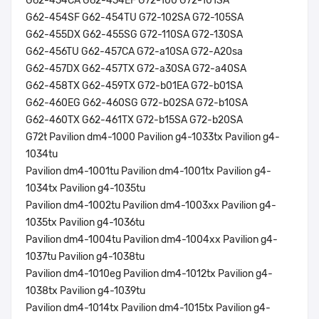
G62-454CA G62-454EF G72-100 G72-101SA
G62-454SF G62-454TU G72-102SA G72-105SA
G62-455DX G62-455SG G72-110SA G72-130SA
G62-456TU G62-457CA G72-a10SA G72-A20sa
G62-457DX G62-457TX G72-a30SA G72-a40SA
G62-458TX G62-459TX G72-b01EA G72-b01SA
G62-460EG G62-460SG G72-b02SA G72-b10SA
G62-460TX G62-461TX G72-b15SA G72-b20SA
G72t Pavilion dm4-1000 Pavilion g4-1033tx Pavilion g4-
1034tu
Pavilion dm4-1001tu Pavilion dm4-1001tx Pavilion g4-
1034tx Pavilion g4-1035tu
Pavilion dm4-1002tu Pavilion dm4-1003xx Pavilion g4-
1035tx Pavilion g4-1036tu
Pavilion dm4-1004tu Pavilion dm4-1004xx Pavilion g4-
1037tu Pavilion g4-1038tu
Pavilion dm4-1010eg Pavilion dm4-1012tx Pavilion g4-
1038tx Pavilion g4-1039tu
Pavilion dm4-1014tx Pavilion dm4-1015tx Pavilion g4-