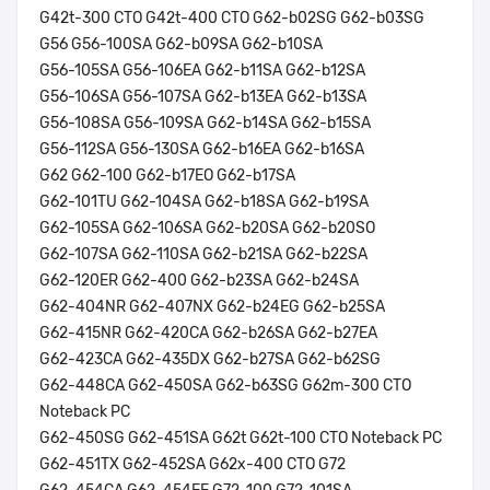
G42t-300 CTO G42t-400 CTO G62-b02SG G62-b03SG
G56 G56-100SA G62-b09SA G62-b10SA
G56-105SA G56-106EA G62-b11SA G62-b12SA
G56-106SA G56-107SA G62-b13EA G62-b13SA
G56-108SA G56-109SA G62-b14SA G62-b15SA
G56-112SA G56-130SA G62-b16EA G62-b16SA
G62 G62-100 G62-b17EO G62-b17SA
G62-101TU G62-104SA G62-b18SA G62-b19SA
G62-105SA G62-106SA G62-b20SA G62-b20SO
G62-107SA G62-110SA G62-b21SA G62-b22SA
G62-120ER G62-400 G62-b23SA G62-b24SA
G62-404NR G62-407NX G62-b24EG G62-b25SA
G62-415NR G62-420CA G62-b26SA G62-b27EA
G62-423CA G62-435DX G62-b27SA G62-b62SG
G62-448CA G62-450SA G62-b63SG G62m-300 CTO
Noteback PC
G62-450SG G62-451SA G62t G62t-100 CTO Noteback PC
G62-451TX G62-452SA G62x-400 CTO G72