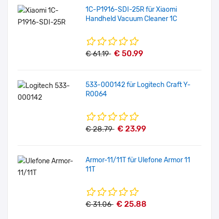
1C-P1916-SDI-25R für Xiaomi
Handheld Vacuum Cleaner 1C
€ 50.99
€ 61.19
533-000142 für Logitech Craft Y-
R0064
€ 23.99
€ 28.79
Armor-11/11T für Ulefone Armor 11
11T
€ 25.88
€ 31.06