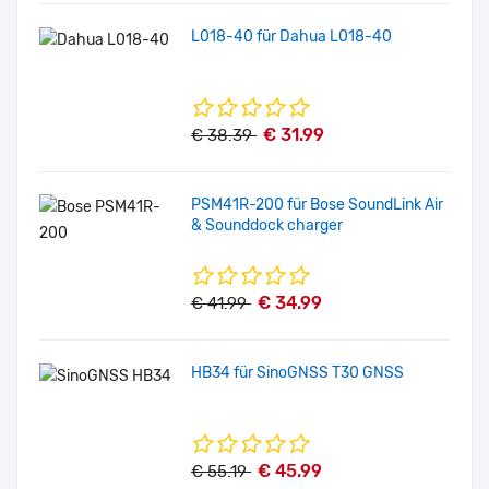
L018-40 für Dahua L018-40
€ 31.99
€ 38.39
PSM41R-200 für Bose SoundLink Air
& Sounddock charger
€ 34.99
€ 41.99
HB34 für SinoGNSS T30 GNSS
€ 45.99
€ 55.19