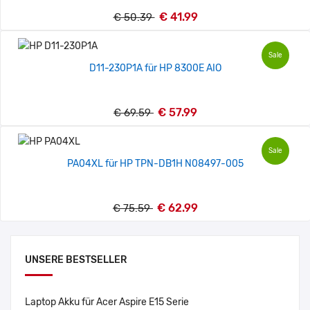
€ 41.99
€ 50.39
Sale
D11-230P1A für HP 8300E AIO
€ 57.99
€ 69.59
Sale
PA04XL für HP TPN-DB1H N08497-005
€ 62.99
€ 75.59
UNSERE BESTSELLER
Laptop Akku für Acer Aspire E15 Serie