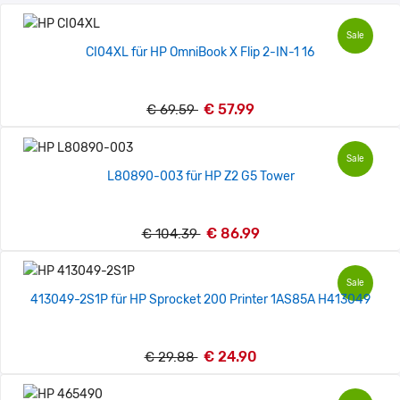
Sale
CI04XL für HP OmniBook X Flip 2-IN-1 16
€ 57.99
€ 69.59
Sale
L80890-003 für HP Z2 G5 Tower
€ 86.99
€ 104.39
Sale
413049-2S1P für HP Sprocket 200 Printer 1AS85A H413049
€ 24.90
€ 29.88