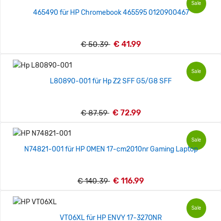
Sale
465490 für HP Chromebook 465595 0120900467
€ 41.99
€ 50.39
Sale
L80890-001 für Hp Z2 SFF G5/G8 SFF
€ 72.99
€ 87.59
Sale
N74821-001 für HP OMEN 17-cm2010nr Gaming Laptop
€ 116.99
€ 140.39
Sale
VT06XL für HP ENVY 17-327ONR