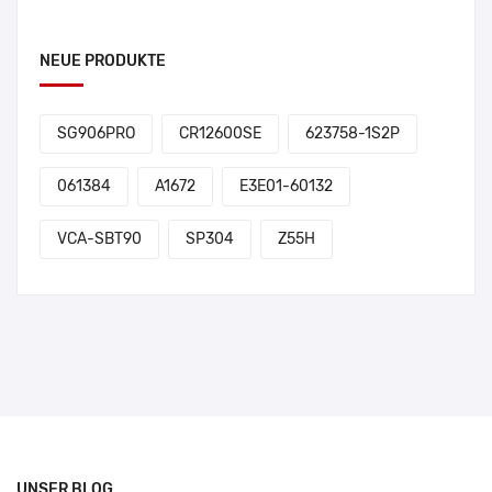
NEUE PRODUKTE
SG906PRO
CR12600SE
623758-1S2P
061384
A1672
E3E01-60132
VCA-SBT90
SP304
Z55H
UNSER BLOG