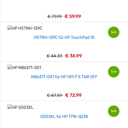
€ 59.99
€ 71.99
Sale
HSTNH-129C für HP TouchPad 10
€ 36.99
€ 44.39
Sale
M86371-001 für HP HPI P S TWR SFF
€ 72.99
€ 87.59
Sale
SD03XL für HP TPN-Q238