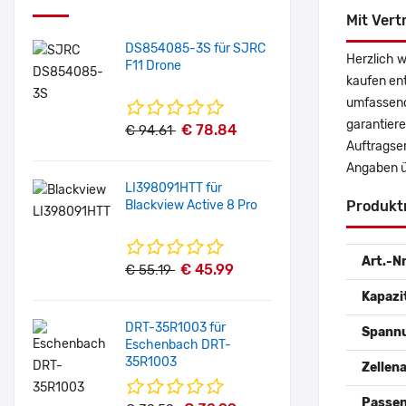
Mit Vert
DS854085-3S für SJRC
Herzlich w
F11 Drone
kaufen en
umfassende
garantiere
€ 78.84
€ 94.61
Auftragser
Angaben ü
LI398091HTT für
Blackview Active 8 Pro
Produkt
Art.-Nr
€ 45.99
€ 55.19
Kapazi
DRT-35R1003 für
Spann
Eschenbach DRT-
35R1003
Zellena
Passen