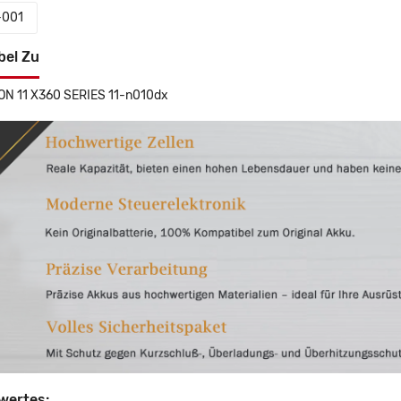
-001
bel Zu
ON 11 X360 SERIES 11-n010dx
wertes: