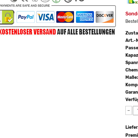
Sond
Bestel
Zust
Art.-N
Passe
Kapaz
Span
Chemi
Maße
Kompa
Garan
Verfü
−
Liefer
Premi