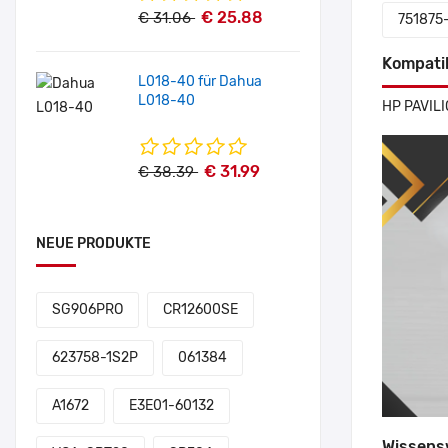
€ 25.88
€ 31.06
751875
Kompati
L018-40 für Dahua
L018-40
HP PAVILI
€ 31.99
€ 38.39
NEUE PRODUKTE
SG906PRO
CR12600SE
623758-1S2P
061384
A1672
E3E01-60132
Wissens