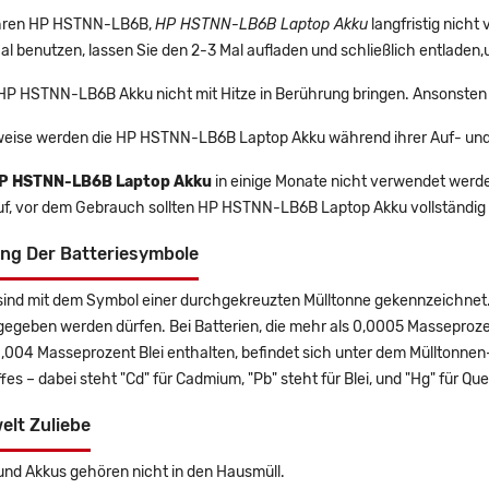
 Ihren HP HSTNN-LB6B,
HP HSTNN-LB6B Laptop Akku
langfristig nich
l benutzen, lassen Sie den 2-3 Mal aufladen und schließlich entladen,
 HP HSTNN-LB6B Akku nicht mit Hitze in Berührung bringen. Ansonsten 
eise werden die HP HSTNN-LB6B Laptop Akku während ihrer Auf- und
P HSTNN-LB6B Laptop Akku
in einige Monate nicht verwendet werden,
uf, vor dem Gebrauch sollten HP HSTNN-LB6B Laptop Akku vollständig
ng Der Batteriesymbole
sind mit dem Symbol einer durchgekreuzten Mülltonne gekennzeichnet. 
gegeben werden dürfen. Bei Batterien, die mehr als 0,0005 Masseproz
0,004 Masseprozent Blei enthalten, befindet sich unter dem Mülltonn
es – dabei steht "Cd" für Cadmium, "Pb" steht für Blei, und "Hg" für Que
elt Zuliebe
und Akkus gehören nicht in den Hausmüll.