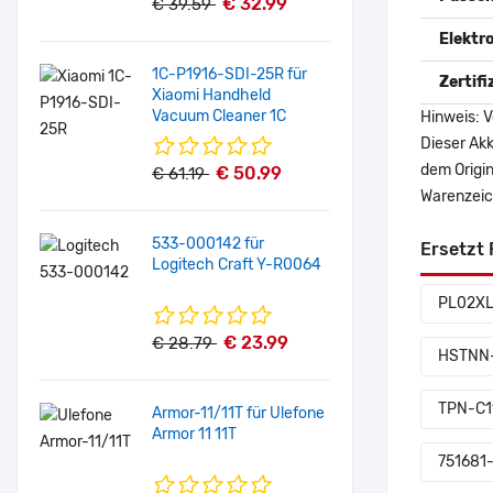
€ 32.99
€ 39.59
Elektr
1C-P1916-SDI-25R für
Zertif
Xiaomi Handheld
Vacuum Cleaner 1C
Hinweis: V
Dieser Akk
dem Origi
€ 50.99
€ 61.19
Warenzeich
533-000142 für
Ersetzt 
Logitech Craft Y-R0064
PL02X
€ 23.99
€ 28.79
HSTNN
TPN-C1
Armor-11/11T für Ulefone
Armor 11 11T
751681