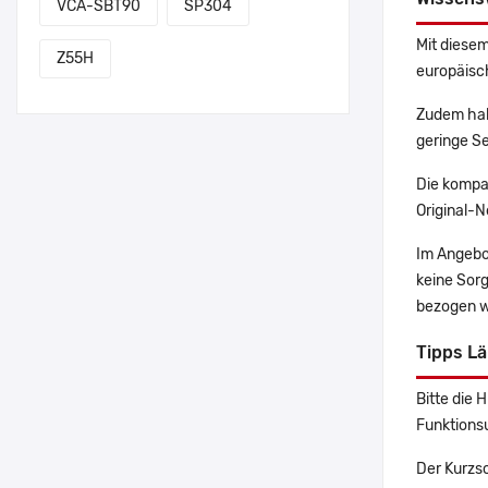
VCA-SBT90
SP304
Mit diesem
Z55H
europäisch
Zudem hab
geringe Se
Die kompa
Original-N
Im Angebo
keine Sor
bezogen w
Tipps L
Bitte die 
Funktions
Der Kurzs