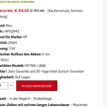
erpreis: € 84.55
€ 101.46
(Käuferschutz, Sichere
lung)
and:
Neu
r.:
HPQ2842
nd für Marke:
HP
ität:
29WH
nung:
7.6V
scher Aufbau des Akkus:
li-ion
:
NULL
tibles Modell:
HSTNN-LB6B
tie:
1 Jahr Garantie und 30-Tage Geld-Zurück-Garantie!
gbarkeit:
Auf Lager.
+
IN DEN WARENKORB
zeit
– In der Regel 5 - 15 Werktage.
um-Zellen mit extrem langer Lebensdauer
– Maximale