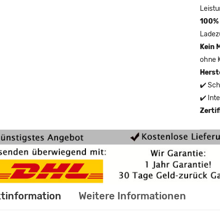
Leistu
100% 
Ladez
Kein 
ohne 
Herst
✔️ Sch
✔️ Int
Zerti
tinformation
Weitere Informationen