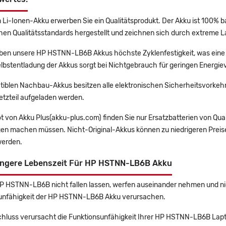
 Li-Ionen-Akku erwerben Sie ein Qualitätsprodukt. Der Akku ist 100% b
en Qualitätsstandards hergestellt und zeichnen sich durch extreme La
en unsere HP HSTNN-LB6B Akkus höchste Zyklenfestigkeit, was eine 
lbstentladung der Akkus sorgt bei Nichtgebrauch für geringen Energiev
tiblen Nachbau-Akkus besitzen alle elektronischen Sicherheitsvorkehr
etzteil aufgeladen werden.
t von Akku Plus(akku-plus.com) finden Sie nur Ersatzbatterien von Qu
gen machen müssen. Nicht-Original-Akkus können zu niedrigeren Preise
erden.
ängere Lebenszeit Für HP HSTNN-LB6B Akku
HP HSTNN-LB6B nicht fallen lassen, werfen auseinander nehmen und nich
unfähigkeit der HP HSTNN-LB6B Akku verursachen.
chluss verursacht die Funktionsunfähigkeit Ihrer HP HSTNN-LB6B Lap