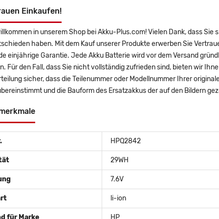
rauen Einkaufen!
illkommen in unserem Shop bei Akku-Plus.com! Vielen Dank, dass Sie s
tschieden haben. Mit dem Kauf unserer Produkte erwerben Sie Vertrau
 einjährige Garantie. Jede Akku Batterie wird vor dem Versand gründl
n. Für den Fall, dass Sie nicht vollständig zufrieden sind, bieten wir Ih
teilung sicher, dass die Teilenummer oder Modellnummer Ihrer origina
bereinstimmt und die Bauform des Ersatzakkus der auf den Bildern g
merkmale
.
HPQ2842
tät
29WH
ung
7.6V
rt
li-ion
d für Marke
HP