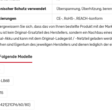
onischer Schutz verwendet
Überspannung, Überhitzung, berent
izierungen
CE-, RoHS-, REACH-konform
ergewissern Sie sich, dass das von Ihnen bestellte Produkt mit der Mar
u ist kein Original-Ersatzteil des Herstellers, sondern ein Nachbau ei
nal-Akku und kann mit dem Original-Ladegerät / -Netzteil geladen wer
en sind Eigentum des jeweiligen Herstellers und dienen lediglich der ei
Folgende Modelle
L
-LB6B
15
-421(21CP6/60/80)