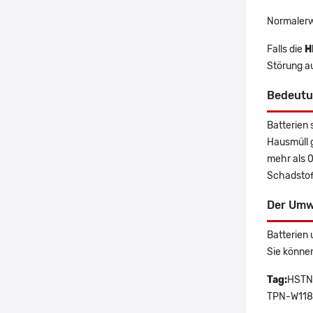
Normalerw
Falls die
H
Störung a
Bedeutu
Batterien 
Hausmüll 
mehr als 
Schadstoff
Der Umw
Batterien 
Sie könne
Tag:
HSTN
TPN-W118