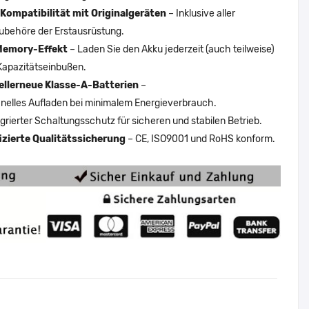
Kompatibilität mit Originalgeräten
– Inklusive aller
ubehöre der Erstausrüstung.
Memory-Effekt
– Laden Sie den Akku jederzeit (auch teilweise)
Kapazitätseinbußen.
ellerneue Klasse-A-Batterien
–
nelles Aufladen bei minimalem Energieverbrauch.
egrierter Schaltungsschutz für sicheren und stabilen Betrieb.
fizierte Qualitätssicherung
– CE, ISO9001 und RoHS konform.