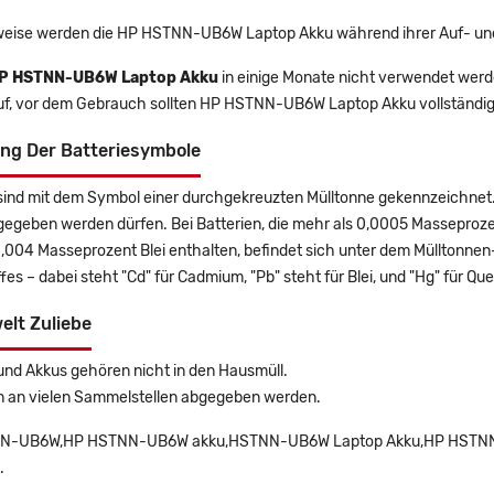
eise werden die HP HSTNN-UB6W Laptop Akku während ihrer Auf- und
P HSTNN-UB6W Laptop Akku
in einige Monate nicht verwendet werden
uf, vor dem Gebrauch sollten HP HSTNN-UB6W Laptop Akku vollständi
ng Der Batteriesymbole
sind mit dem Symbol einer durchgekreuzten Mülltonne gekennzeichnet. 
gegeben werden dürfen. Bei Batterien, die mehr als 0,0005 Masseproz
0,004 Masseprozent Blei enthalten, befindet sich unter dem Mülltonn
es – dabei steht "Cd" für Cadmium, "Pb" steht für Blei, und "Hg" für Que
elt Zuliebe
und Akkus gehören nicht in den Hausmüll.
n an vielen Sammelstellen abgegeben werden.
N-UB6W,HP HSTNN-UB6W akku,HSTNN-UB6W Laptop Akku,HP HSTNN-U
.