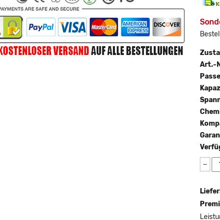
Sonde
Bestel
Zust
Art.-N
Passe
Kapaz
Span
Chemi
Kompa
Garan
Verfü
−
Liefer
Premi
Leistu