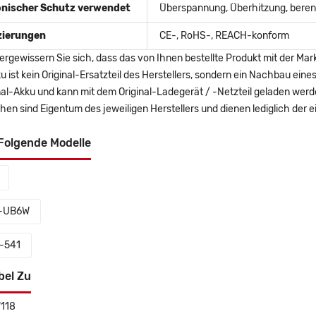
onischer Schutz verwendet
Überspannung, Überhitzung, berent
izierungen
CE-, RoHS-, REACH-konform
ergewissern Sie sich, dass das von Ihnen bestellte Produkt mit der Mar
u ist kein Original-Ersatzteil des Herstellers, sondern ein Nachbau ei
nal-Akku und kann mit dem Original-Ladegerät / -Netzteil geladen wer
en sind Eigentum des jeweiligen Herstellers und dienen lediglich der ei
Folgende Modelle
-UB6W
-541
bel Zu
118