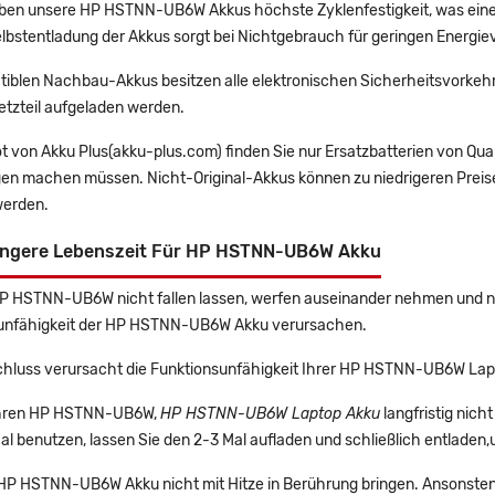
en unsere HP HSTNN-UB6W Akkus höchste Zyklenfestigkeit, was eine 
lbstentladung der Akkus sorgt bei Nichtgebrauch für geringen Energiev
tiblen Nachbau-Akkus besitzen alle elektronischen Sicherheitsvorkehr
etzteil aufgeladen werden.
t von Akku Plus(akku-plus.com) finden Sie nur Ersatzbatterien von Qu
gen machen müssen. Nicht-Original-Akkus können zu niedrigeren Preise
erden.
ängere Lebenszeit Für HP HSTNN-UB6W Akku
HP HSTNN-UB6W nicht fallen lassen, werfen auseinander nehmen und nic
unfähigkeit der HP HSTNN-UB6W Akku verursachen.
chluss verursacht die Funktionsunfähigkeit Ihrer HP HSTNN-UB6W Lap
 Ihren HP HSTNN-UB6W,
HP HSTNN-UB6W Laptop Akku
langfristig ni
l benutzen, lassen Sie den 2-3 Mal aufladen und schließlich entladen,
e HP HSTNN-UB6W Akku nicht mit Hitze in Berührung bringen. Ansonsten