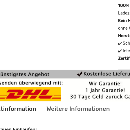
100% 
Ladez
Kein 
ohne 
Herst
✔️ Sch
✔️ Int
Zerti
tinformation
Weitere Informationen
rauen Einkaufen!