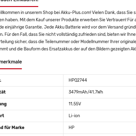
willkommen in unserem Shop bei Akku-Plus.com! Vielen Dank, dass Sie
en haben. Mit dem Kauf unserer Produkte erwerben Sie Vertrauen! Für
 einjährige Garantie. Jede Akku Batterie wird vor dem Versand gründl
n. Für den Fall, dass Sie nicht vollständig zufrieden sind, bieten wir Ih
rteilung sicher, dass die Teilenummer oder Modellnummer Ihrer origi
immt und die Bauform des Ersatzakkus der auf den Bildern gezeigten 
merkmale
.
HPQ2744
tät
3479mAh/41.7Wh
ung
11.55V
rt
Li-ion
d für Marke
HP