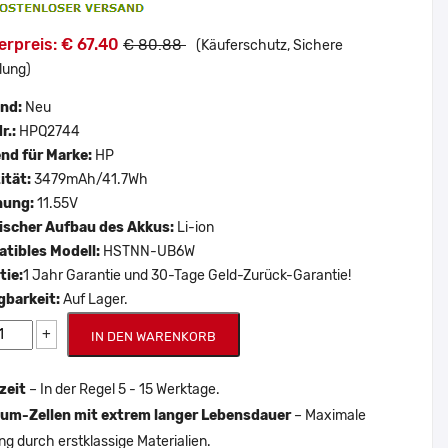
rpreis: € 67.40
€ 80.88
(Käuferschutz, Sichere
lung)
and:
Neu
r.:
HPQ2744
nd für Marke:
HP
ität:
3479mAh/41.7Wh
nung:
11.55V
scher Aufbau des Akkus:
Li-ion
tibles Modell:
HSTNN-UB6W
tie:
1 Jahr Garantie und 30-Tage Geld-Zurück-Garantie!
gbarkeit:
Auf Lager.
+
IN DEN WARENKORB
zeit
– In der Regel 5 - 15 Werktage.
um-Zellen mit extrem langer Lebensdauer
– Maximale
ng durch erstklassige Materialien.