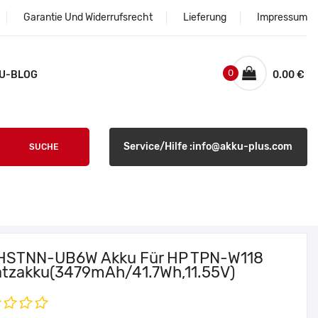
Garantie Und Widerrufsrecht
Lieferung
Impressum
0
U-BLOG
0.00 €
Service/Hilfe :info@akku-plus.com
SUCHE
HSTNN-UB6W Akku Für HP TPN-W118
atzakku(3479mAh/41.7Wh,11.55V)