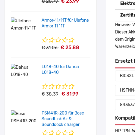
€ 23.99
€ 28.79
Elektr
Zertif
Armor-11/11T für Ulefone
Hinweis: V
Armor 11 11T
Dieser Akk
dem Origi
Warenzeich
€ 25.88
€ 31.06
Ersetzt 
L018-40 für Dahua
L018-40
BI03XL
HSTNN
€ 31.99
€ 38.39
843537
PSM41R-200 für Bose
Kompati
SoundLink Air &
Sounddock charger
HP TPN-W