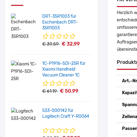
Herzlich 
DRT-35R1003 für
entschied
Eschenbach DRT-
umfassende
35R1003
garantiere
Auftragse
€ 32.99
€ 39.59
übereinst
Produkt
1C-P1916-SDI-25R für
Xiaomi Handheld
Vacuum Cleaner 1C
Art.-Nr
€ 50.99
€ 61.19
Kapazi
Spann
533-000142 für
Logitech Craft Y-R0064
Zellena
Passen