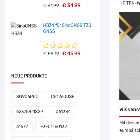
HP TPN-W
€ 34.99
€ 41.99
HB34 für SinoGNSS T30
GNSS
€ 45.99
€ 55.19
NEUE PRODUKTE
SG906PRO
CR12600SE
Wissens
623758-1S2P
061384
Mit diesem
A1672
E3E01-60132
europäisch