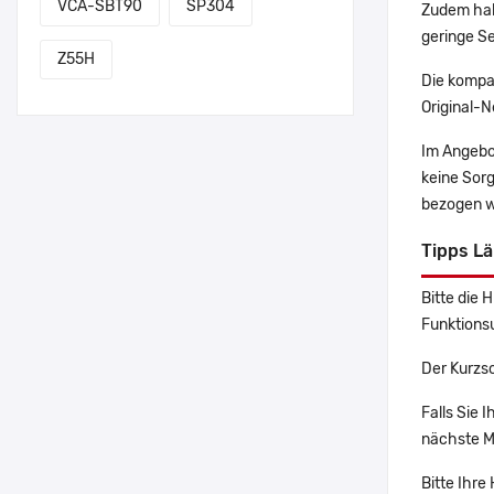
VCA-SBT90
SP304
Zudem hab
geringe Se
Z55H
Die kompa
Original-N
Im Angebo
keine Sor
bezogen w
Tipps L
Bitte die 
Funktions
Der Kurzs
Falls Sie
nächste Ma
Bitte Ihr