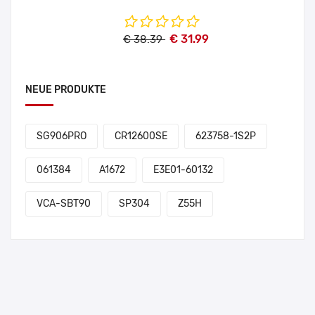
€ 31.99
€ 38.39
NEUE PRODUKTE
SG906PRO
CR12600SE
623758-1S2P
061384
A1672
E3E01-60132
VCA-SBT90
SP304
Z55H