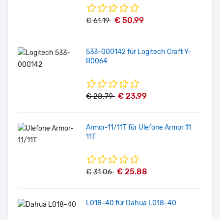
€ 50.99
€ 61.19
533-000142 für Logitech Craft Y-
R0064
€ 23.99
€ 28.79
Armor-11/11T für Ulefone Armor 11
11T
€ 25.88
€ 31.06
L018-40 für Dahua L018-40