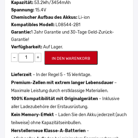
Kapazität:
53.2Wh/3454mAh
Spannung:
15.4V
Chemischer Aufbau des Akkus:
Li-ion
Kompatibles Modell:
L08544-2B1
Garantie:
1 Jahr Garantie und 30-Tage Geld-Zurück-
Garantie!
Verfügbarkeit:
Auf Lager.
−
+
IN DEN WARENKORB
Lieferzeit
– In der Regel 5 - 15 Werktage.
Premium-Zellen mit extrem langer Lebensdauer
–
Maximale Leistung durch erstklassige Materialien.
100% Kompatibilität mit Originalgeräten
– Inklusive
aller Ladezubehöre der Erstausrüstung.
Kein Memory-Effekt
– Laden Sie den Akku jederzeit (auch
teilweise) ohne Kapazitätseinbußen.
Herstellerneue Klasse-A-Batterien
–