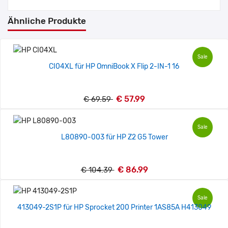
Ähnliche Produkte
Sale
CI04XL für HP OmniBook X Flip 2-IN-1 16
€ 57.99
€ 69.59
Sale
L80890-003 für HP Z2 G5 Tower
€ 86.99
€ 104.39
Sale
413049-2S1P für HP Sprocket 200 Printer 1AS85A H413049