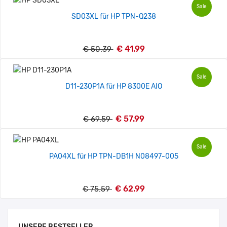
Sale
SD03XL für HP TPN-Q238
€ 41.99
€ 50.39
Sale
D11-230P1A für HP 8300E AIO
€ 57.99
€ 69.59
Sale
PA04XL für HP TPN-DB1H N08497-005
€ 62.99
€ 75.59
UNSERE BESTSELLER