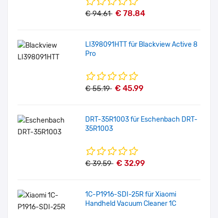
€ 78.84
€ 94.61
LI398091HTT für Blackview Active 8
Pro
€ 45.99
€ 55.19
DRT-35R1003 für Eschenbach DRT-
35R1003
€ 32.99
€ 39.59
1C-P1916-SDI-25R für Xiaomi
Handheld Vacuum Cleaner 1C