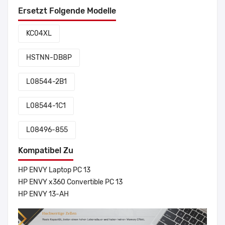
Ersetzt Folgende Modelle
KC04XL
HSTNN-DB8P
L08544-2B1
L08544-1C1
L08496-855
Kompatibel Zu
HP ENVY Laptop PC 13
HP ENVY x360 Convertible PC 13
HP ENVY 13-AH