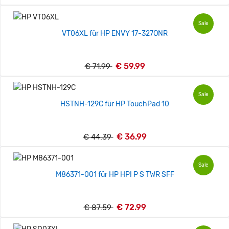
Sale
VT06XL für HP ENVY 17-327ONR
€ 59.99
€ 71.99
Sale
HSTNH-129C für HP TouchPad 10
€ 36.99
€ 44.39
Sale
M86371-001 für HP HPI P S TWR SFF
€ 72.99
€ 87.59