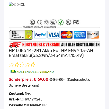
HP L08544-2B1 Akku Für HP ENVY 13-AH
Ersatzakku(53.2Wh/3454mAh,15.4V)
Sonderpreis: € 69.00
€ 82.80
(Käuferschutz,
Sichere Bestellung)
Zustand:
Neu
Art.-Nr.:
HPQ19M245
Passend für Marke:
HP