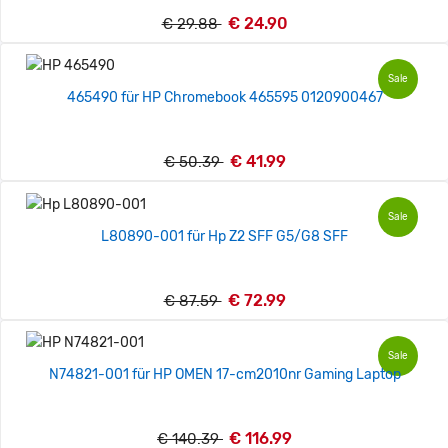
€ 24.90
€ 29.88
Sale
465490 für HP Chromebook 465595 0120900467
€ 41.99
€ 50.39
Sale
L80890-001 für Hp Z2 SFF G5/G8 SFF
€ 72.99
€ 87.59
Sale
N74821-001 für HP OMEN 17-cm2010nr Gaming Laptop
€ 116.99
€ 140.39