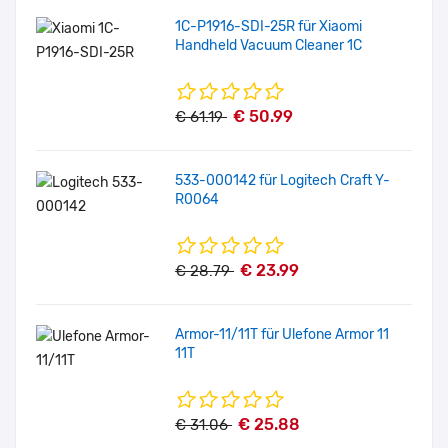
1C-P1916-SDI-25R für Xiaomi
Handheld Vacuum Cleaner 1C
€ 50.99
€ 61.19
533-000142 für Logitech Craft Y-
R0064
€ 23.99
€ 28.79
Armor-11/11T für Ulefone Armor 11
11T
€ 25.88
€ 31.06