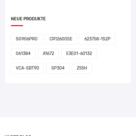
NEUE PRODUKTE
SG906PRO
CR12600SE
623758-1S2P
061384
A1672
E3E01-60132
VCA-SBT90
SP304
Z55H