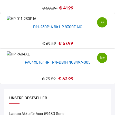
€ 41.99
€ 50.39
Sale
D11-230P1A für HP 8300E AIO
€ 57.99
€ 69.59
Sale
PA04XL für HP TPN-DB1H N08497-005
€ 62.99
€ 75.59
UNSERE BESTSELLER
Laptop Akku für Acer 5943G Serie