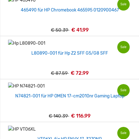
Sale
465490 für HP Chromebook 465595 0120900467
€ 41.99
€ 50.39
Sale
L80890-001 für Hp Z2 SFF G5/G8 SFF
€ 72.99
€ 87.59
Sale
N74821-001 für HP OMEN 17-cm2010nr Gaming Laptop
€ 116.99
€ 140.39
Sale