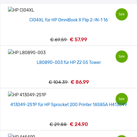
Sale
CI04XL für HP OmniBook X Flip 2-IN-1 16
€ 57.99
€ 69.59
Sale
L80890-003 für HP Z2 G5 Tower
€ 86.99
€ 104.39
Sale
413049-2S1P für HP Sprocket 200 Printer 1AS85A H413049
€ 24.90
€ 29.88