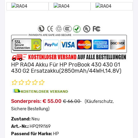
HP RA04 Akku Für HP ProBook 430 430 G1
430 G2 Ersatzakku(2850mAh/44WH,14.8V)
Sonderpreis: € 55.00
€ 66.00
(Käuferschutz,
Sichere Bestellung)
Zustand:
Neu
Art.-Nr.:
HPQ19I169
Passend für Marke:
HP