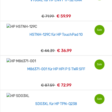
VT06XL für HP ENVY 17-327ONR
€ 59.99
€ 71.99
Sale
HSTNH-129C für HP TouchPad 10
€ 36.99
€ 44.39
Sale
M86371-001 für HP HPI P S TWR SFF
€ 72.99
€ 87.59
Sale
SD03XL für HP TPN-Q238