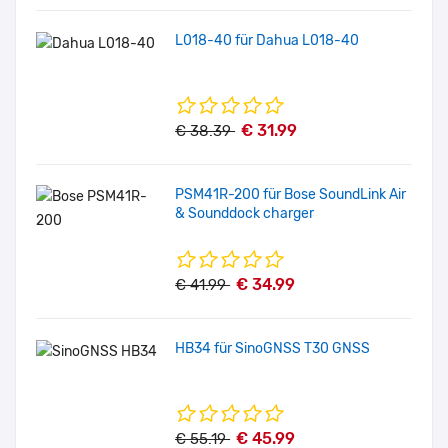
L018-40 für Dahua L018-40
€ 31.99
€ 38.39
PSM41R-200 für Bose SoundLink Air
& Sounddock charger
€ 34.99
€ 41.99
HB34 für SinoGNSS T30 GNSS
€ 45.99
€ 55.19