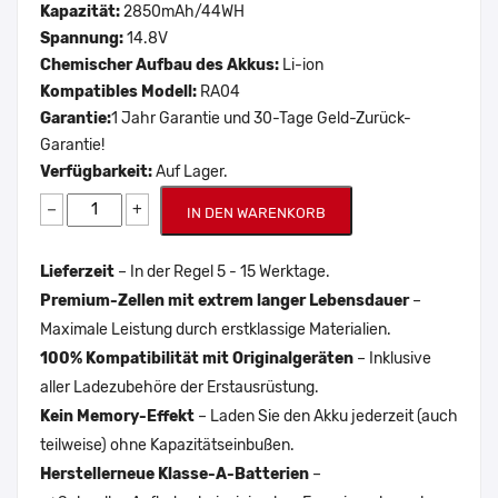
Kapazität:
2850mAh/44WH
Spannung:
14.8V
Chemischer Aufbau des Akkus:
Li-ion
Kompatibles Modell:
RA04
Garantie:
1 Jahr Garantie und 30-Tage Geld-Zurück-
Garantie!
Verfügbarkeit:
Auf Lager.
−
+
IN DEN WARENKORB
Lieferzeit
– In der Regel 5 - 15 Werktage.
Premium-Zellen mit extrem langer Lebensdauer
–
Maximale Leistung durch erstklassige Materialien.
100% Kompatibilität mit Originalgeräten
– Inklusive
aller Ladezubehöre der Erstausrüstung.
Kein Memory-Effekt
– Laden Sie den Akku jederzeit (auch
teilweise) ohne Kapazitätseinbußen.
Herstellerneue Klasse-A-Batterien
–