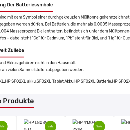
ng Der Batteriesymbole
sind mit dem Symbol einer durchgekreuzten Mülltonne gekennzeichnet. 
gegeben werden dürfen. Bei Batterien, die mehr als 0,0005 Masseproz
0,004 Masseprozent Blei enthalten, befindet sich unter dem Mülltonn
es – dabei steht "Cd" für Cadmium, "Pb" steht für Blei, und "Hg" für Que
elt Zuliebe
und Akkus gehören nicht in den Hausmüll.
n an vielen Sammelstellen abgegeben werden.
L,HP SF02XL akku,SF02XL Tablet Akku,HP SF02XL Batterie,HP SF02XL
e Produkte
Sale
Sale
Sale