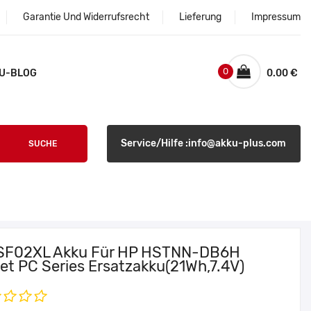
Garantie Und Widerrufsrecht
Lieferung
Impressum
0
U-BLOG
0.00 €
Service/Hilfe :info@akku-plus.com
SUCHE
SF02XL Akku Für HP HSTNN-DB6H
let PC Series Ersatzakku(21Wh,7.4V)