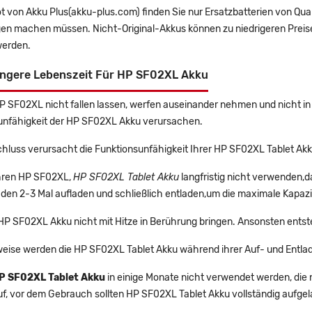
t von Akku Plus(akku-plus.com) finden Sie nur Ersatzbatterien von Qu
gen machen müssen. Nicht-Original-Akkus können zu niedrigeren Preise
erden.
ängere Lebenszeit Für HP SF02XL Akku
HP SF02XL nicht fallen lassen, werfen auseinander nehmen und nicht in 
unfähigkeit der HP SF02XL Akku verursachen.
hluss verursacht die Funktionsunfähigkeit Ihrer HP SF02XL Tablet Akk
Ihren HP SF02XL,
HP SF02XL Tablet Akku
langfristig nicht verwenden,
 den 2-3 Mal aufladen und schließlich entladen,um die maximale Kapazi
 HP SF02XL Akku nicht mit Hitze in Berührung bringen. Ansonsten entst
eise werden die HP SF02XL Tablet Akku während ihrer Auf- und Entla
P SF02XL Tablet Akku
in einige Monate nicht verwendet werden, die n
uf, vor dem Gebrauch sollten HP SF02XL Tablet Akku vollständig aufge