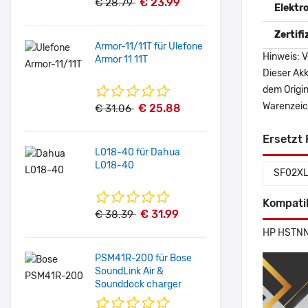
€ 23.99
€ 28.79
Elektr
Zertif
Armor-11/11T für Ulefone
Hinweis: V
Armor 11 11T
Dieser Akk
dem Origi
Warenzeich
€ 25.88
€ 31.06
Ersetzt 
L018-40 für Dahua
L018-40
SF02X
Kompati
€ 31.99
€ 38.39
HP HSTNN
PSM41R-200 für Bose
SoundLink Air &
Sounddock charger