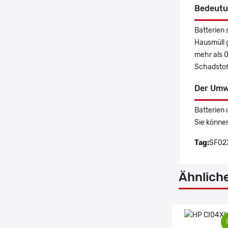
Bedeutu
Batterien 
Hausmüll 
mehr als 
Schadstoff
Der Umw
Batterien 
Sie könne
Tag:
SF02X
Ähnlich