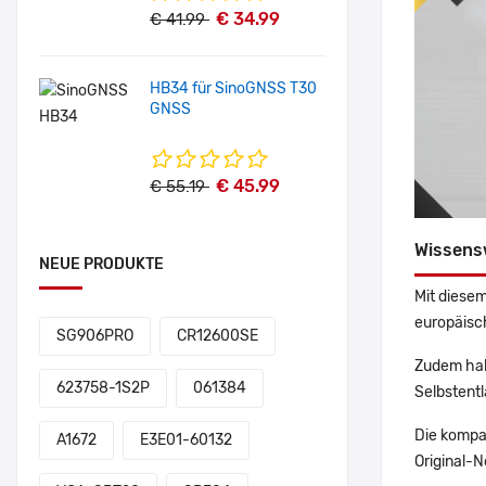
€ 34.99
€ 41.99
HB34 für SinoGNSS T30
GNSS
€ 45.99
€ 55.19
Wissens
NEUE PRODUKTE
Mit diesem
europäisch
SG906PRO
CR12600SE
Zudem hab
623758-1S2P
061384
Selbstentl
Die kompa
A1672
E3E01-60132
Original-N