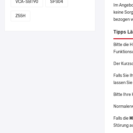
VCA-SBT90
SP304
Im Angebo
keine Sor
Z55H
bezogen w
Tipps L
Bitte die 
Funktions
Der Kurzsc
Falls Sie 
lassen Sie
Bitte Ihre
Normalerw
Falls die
H
Störung a