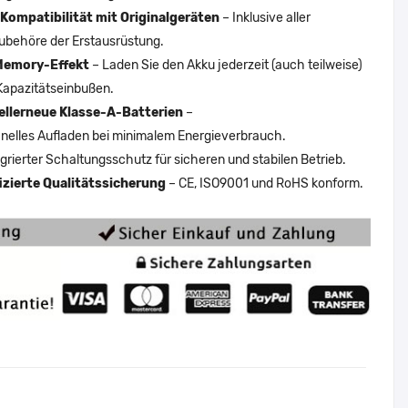
Kompatibilität mit Originalgeräten
– Inklusive aller
ubehöre der Erstausrüstung.
Memory-Effekt
– Laden Sie den Akku jederzeit (auch teilweise)
Kapazitätseinbußen.
ellerneue Klasse-A-Batterien
–
nelles Aufladen bei minimalem Energieverbrauch.
egrierter Schaltungsschutz für sicheren und stabilen Betrieb.
fizierte Qualitätssicherung
– CE, ISO9001 und RoHS konform.