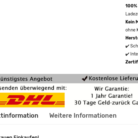
100% 
Ladez
Kein 
ohne 
Herst
✔️ Sch
✔️ Int
Zerti
tinformation
Weitere Informationen
rauen Einkaufen!