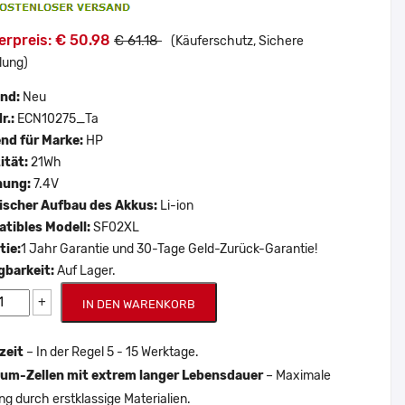
erpreis: € 50.98
€ 61.18
(Käuferschutz, Sichere
lung)
and:
Neu
r.:
ECN10275_Ta
nd für Marke:
HP
ität:
21Wh
nung:
7.4V
scher Aufbau des Akkus:
Li-ion
tibles Modell:
SF02XL
tie:
1 Jahr Garantie und 30-Tage Geld-Zurück-Garantie!
gbarkeit:
Auf Lager.
+
IN DEN WARENKORB
zeit
– In der Regel 5 - 15 Werktage.
um-Zellen mit extrem langer Lebensdauer
– Maximale
ng durch erstklassige Materialien.