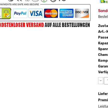
Sond
Bestel
Zust
Art.-N
Passe
Kapaz
Span
Chemi
Kompa
Garan
Verfü
−
Liefer
Premi
Leistu