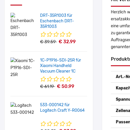
Herzlich 
DRT-35R1003 für
ersatzakk
Eschenbach DRT-
eine umfas
35R1003
zu garanti
Auftragse
€ 32.99
€ 39.59
genannten
Produkt
1C-P1916-SDI-25R für
Xiaomi Handheld
Vacuum Cleaner 1C
Art.-Nr
€ 50.99
€ 61.19
Kapazi
Spann
533-000142 für
Logitech Craft Y-R0064
Zellena
Passen