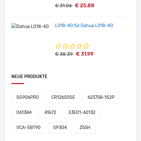
€ 25.88
€ 31.06
L018-40 für Dahua L018-40
€ 31.99
€ 38.39
NEUE PRODUKTE
SG906PRO
CR12600SE
623758-1S2P
061384
A1672
E3E01-60132
VCA-SBT90
SP304
Z55H