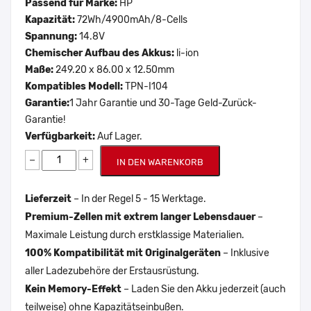
Passend für Marke:
HP
Kapazität:
72Wh/4900mAh/8-Cells
Spannung:
14.8V
Chemischer Aufbau des Akkus:
li-ion
Maße:
249.20 x 86.00 x 12.50mm
Kompatibles Modell:
TPN-I104
Garantie:
1 Jahr Garantie und 30-Tage Geld-Zurück-
Garantie!
Verfügbarkeit:
Auf Lager.
−
+
IN DEN WARENKORB
Lieferzeit
– In der Regel 5 - 15 Werktage.
Premium-Zellen mit extrem langer Lebensdauer
–
Maximale Leistung durch erstklassige Materialien.
100% Kompatibilität mit Originalgeräten
– Inklusive
aller Ladezubehöre der Erstausrüstung.
Kein Memory-Effekt
– Laden Sie den Akku jederzeit (auch
teilweise) ohne Kapazitätseinbußen.