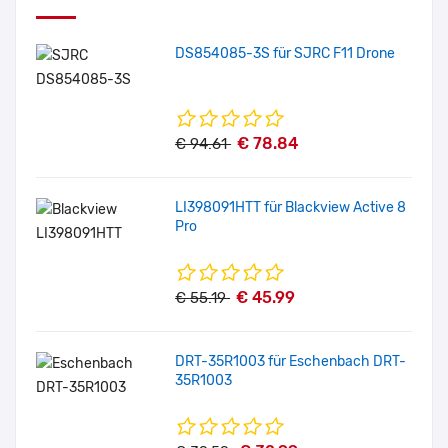
DS854085-3S für SJRC F11 Drone
€ 78.84
€ 94.61
LI398091HTT für Blackview Active 8
Pro
€ 45.99
€ 55.19
DRT-35R1003 für Eschenbach DRT-
35R1003