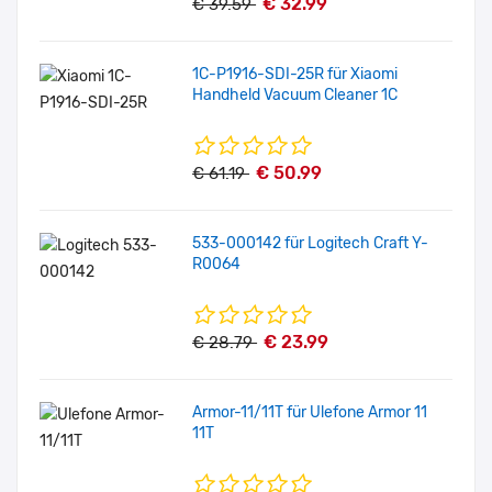
€ 32.99
€ 39.59
1C-P1916-SDI-25R für Xiaomi
Handheld Vacuum Cleaner 1C
€ 50.99
€ 61.19
533-000142 für Logitech Craft Y-
R0064
€ 23.99
€ 28.79
Armor-11/11T für Ulefone Armor 11
11T