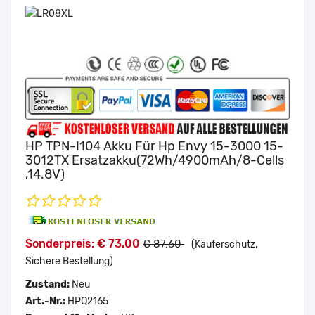
HP TPN-I104 Akku Für Hp Envy 15-3000 15-
3012TX Ersatzakku(72Wh/4900mAh/8-Cells
,14.8V)
Sonderpreis: € 73.00
€ 87.60
(Käuferschutz,
Sichere Bestellung)
Zustand:
Neu
Art.-Nr.:
HPQ2165