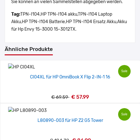
Sie können an vielen Sammelstellen abgegeben werden.
Tag:
TPN-I104,HP TPN-I104 akku,TPN-I104 Laptop
Akku,HP TPN-I104 Batterie,HP TPN-I104 Ersatz Akku,Akku
für Hp Envy 15-3000 15-3012TX.
Ähnliche Produkte
Sale
CI04XL für HP OmniBook X Flip 2-IN-1 16
€ 57.99
€ 69.59
Sale
L80890-003 für HP Z2 G5 Tower