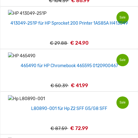
€ 86.99
€ 104.39
Sale
413049-2S1P für HP Sprocket 200 Printer 1AS85A H413049
€ 24.90
€ 29.88
Sale
465490 für HP Chromebook 465595 0120900467
€ 41.99
€ 50.39
Sale
L80890-001 für Hp Z2 SFF G5/G8 SFF
€ 72.99
€ 87.59