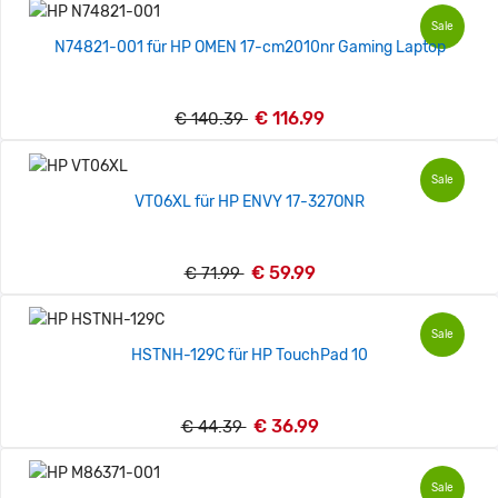
Sale
N74821-001 für HP OMEN 17-cm2010nr Gaming Laptop
€ 116.99
€ 140.39
Sale
VT06XL für HP ENVY 17-327ONR
€ 59.99
€ 71.99
Sale
HSTNH-129C für HP TouchPad 10
€ 36.99
€ 44.39
Sale