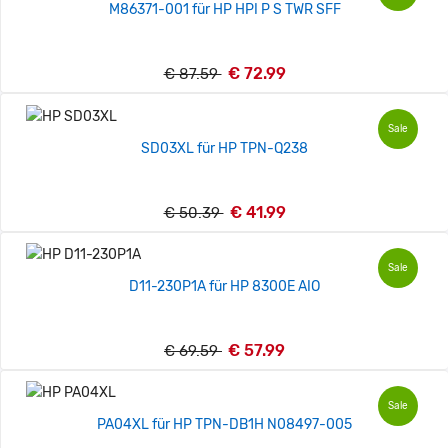
M86371-001 für HP HPI P S TWR SFF
€ 72.99
€ 87.59
Sale
SD03XL für HP TPN-Q238
€ 41.99
€ 50.39
Sale
D11-230P1A für HP 8300E AIO
€ 57.99
€ 69.59
Sale
PA04XL für HP TPN-DB1H N08497-005