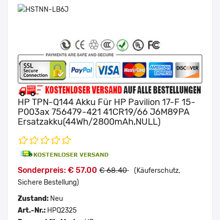
HP TPN-Q144 Akku Für HP Pavilion 17-F 15-
P003ax 756479-421 41CR19/66 J6M89PA
Ersatzakku(44Wh/2800mAh,NULL)
Sonderpreis: € 57.00
€ 68.40
(Käuferschutz,
Sichere Bestellung)
Zustand:
Neu
Art.-Nr.:
HPQ2325