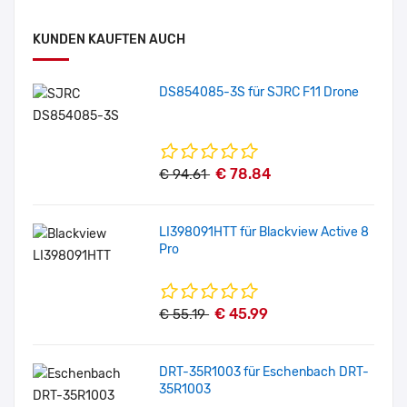
KUNDEN KAUFTEN AUCH
DS854085-3S für SJRC F11 Drone
€ 78.84
€ 94.61
LI398091HTT für Blackview Active 8
Pro
€ 45.99
€ 55.19
DRT-35R1003 für Eschenbach DRT-
35R1003