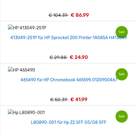
€ 86.99
€ 104.39
Sale
413049-2S1P für HP Sprocket 200 Printer 1AS85A H413049
€ 24.90
€ 29.88
Sale
465490 für HP Chromebook 465595 0120900467
€ 41.99
€ 50.39
Sale
L80890-001 für Hp Z2 SFF G5/G8 SFF