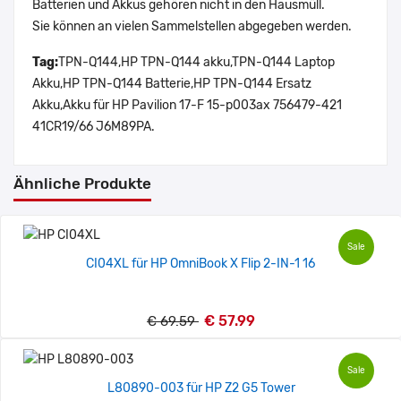
Batterien und Akkus gehören nicht in den Hausmüll.
Sie können an vielen Sammelstellen abgegeben werden.
Tag:
TPN-Q144,HP TPN-Q144 akku,TPN-Q144 Laptop
Akku,HP TPN-Q144 Batterie,HP TPN-Q144 Ersatz
Akku,Akku für HP Pavilion 17-F 15-p003ax 756479-421
41CR19/66 J6M89PA.
Ähnliche Produkte
Sale
CI04XL für HP OmniBook X Flip 2-IN-1 16
€ 57.99
€ 69.59
Sale
L80890-003 für HP Z2 G5 Tower