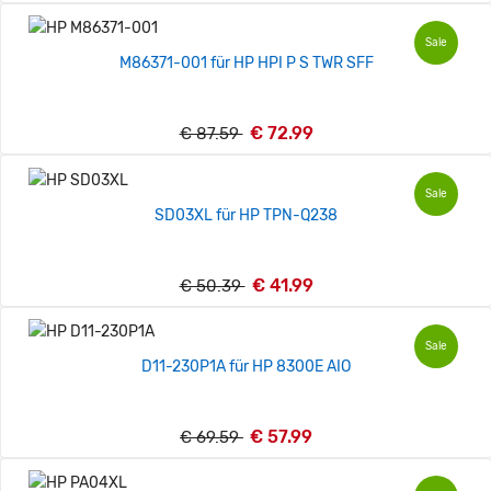
Sale
M86371-001 für HP HPI P S TWR SFF
€ 72.99
€ 87.59
Sale
SD03XL für HP TPN-Q238
€ 41.99
€ 50.39
Sale
D11-230P1A für HP 8300E AIO
€ 57.99
€ 69.59