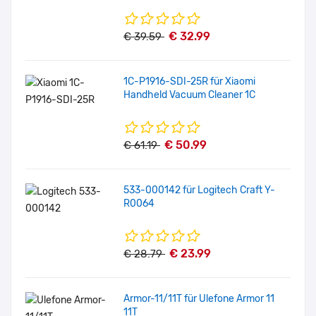
€ 32.99
€ 39.59
1C-P1916-SDI-25R für Xiaomi
Handheld Vacuum Cleaner 1C
€ 50.99
€ 61.19
533-000142 für Logitech Craft Y-
R0064
€ 23.99
€ 28.79
Armor-11/11T für Ulefone Armor 11
11T