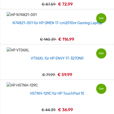
€ 72.99
€ 87.59
Sale
N74821-001 für HP OMEN 17-cm2010nr Gaming Laptop
€ 116.99
€ 140.39
Sale
VT06XL für HP ENVY 17-327ONR
€ 59.99
€ 71.99
Sale
HSTNH-129C für HP TouchPad 10
€ 36.99
€ 44.39