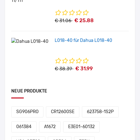
€ 25.88
€ 31.06
L018-40 für Dahua L018-40
€ 31.99
€ 38.39
NEUE PRODUKTE
SG906PRO
CR12600SE
623758-1S2P
061384
A1672
E3E01-60132