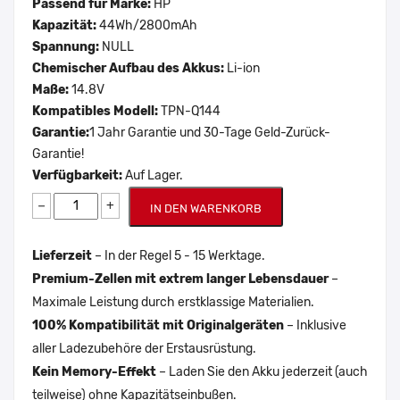
Passend für Marke:
HP
Kapazität:
44Wh/2800mAh
Spannung:
NULL
Chemischer Aufbau des Akkus:
Li-ion
Maße:
14.8V
Kompatibles Modell:
TPN-Q144
Garantie:
1 Jahr Garantie und 30-Tage Geld-Zurück-
Garantie!
Verfügbarkeit:
Auf Lager.
−
+
IN DEN WARENKORB
Lieferzeit
– In der Regel 5 - 15 Werktage.
Premium-Zellen mit extrem langer Lebensdauer
–
Maximale Leistung durch erstklassige Materialien.
100% Kompatibilität mit Originalgeräten
– Inklusive
aller Ladezubehöre der Erstausrüstung.
Kein Memory-Effekt
– Laden Sie den Akku jederzeit (auch
teilweise) ohne Kapazitätseinbußen.