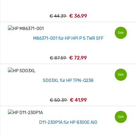
€ 36.99
€ 44.39
Sale
M86371-001 für HP HPI P S TWR SFF
€ 72.99
€ 87.59
Sale
SD03XL für HP TPN-Q238
€ 41.99
€ 50.39
Sale
D11-230P1A für HP 8300E AIO