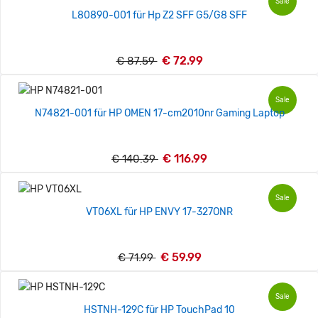
Sale
L80890-001 für Hp Z2 SFF G5/G8 SFF
€ 72.99
€ 87.59
Sale
N74821-001 für HP OMEN 17-cm2010nr Gaming Laptop
€ 116.99
€ 140.39
Sale
VT06XL für HP ENVY 17-327ONR
€ 59.99
€ 71.99
Sale
HSTNH-129C für HP TouchPad 10