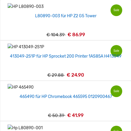
Sale
L80890-003 für HP Z2 G5 Tower
€ 86.99
€ 104.39
Sale
413049-2S1P für HP Sprocket 200 Printer 1AS85A H413049
€ 24.90
€ 29.88
Sale
465490 für HP Chromebook 465595 0120900467
€ 41.99
€ 50.39