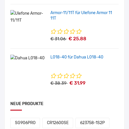
Armor-11/11T für Ulefone Armor 11
11T
€ 25.88
€ 31.06
L018-40 für Dahua L018-40
€ 31.99
€ 38.39
NEUE PRODUKTE
SG906PRO
CR12600SE
623758-1S2P