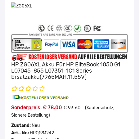
HP ZG06XL Akku Für HP EliteBook 1050 G1
L07045-855 L07351-1C1 Series
Ersatzakku(7965MAH,11.55V)
Sonderpreis: € 78.00
€ 93.60
(Käuferschutz,
Sichere Bestellung)
Zustand:
Neu
Art.-Nr.:
HPQ19M242