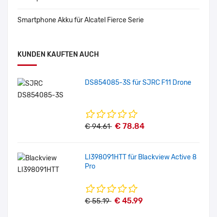
Smartphone Akku für Alcatel Fierce Serie
KUNDEN KAUFTEN AUCH
DS854085-3S für SJRC F11 Drone
€ 78.84
€ 94.61
LI398091HTT für Blackview Active 8
Pro
€ 45.99
€ 55.19