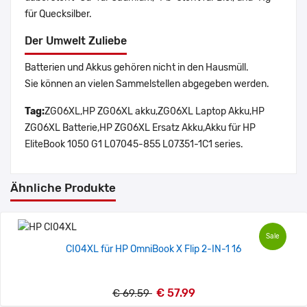
für Quecksilber.
Der Umwelt Zuliebe
Batterien und Akkus gehören nicht in den Hausmüll.
Sie können an vielen Sammelstellen abgegeben werden.
Tag:
ZG06XL,HP ZG06XL akku,ZG06XL Laptop Akku,HP
ZG06XL Batterie,HP ZG06XL Ersatz Akku,Akku für HP
EliteBook 1050 G1 L07045-855 L07351-1C1 series.
Ähnliche Produkte
Sale
CI04XL für HP OmniBook X Flip 2-IN-1 16
€ 57.99
€ 69.59