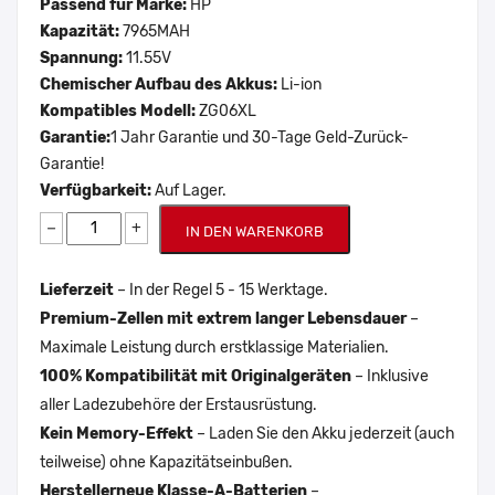
Passend für Marke:
HP
Kapazität:
7965MAH
Spannung:
11.55V
Chemischer Aufbau des Akkus:
Li-ion
Kompatibles Modell:
ZG06XL
Garantie:
1 Jahr Garantie und 30-Tage Geld-Zurück-
Garantie!
Verfügbarkeit:
Auf Lager.
−
+
IN DEN WARENKORB
Lieferzeit
– In der Regel 5 - 15 Werktage.
Premium-Zellen mit extrem langer Lebensdauer
–
Maximale Leistung durch erstklassige Materialien.
100% Kompatibilität mit Originalgeräten
– Inklusive
aller Ladezubehöre der Erstausrüstung.
Kein Memory-Effekt
– Laden Sie den Akku jederzeit (auch
teilweise) ohne Kapazitätseinbußen.
Herstellerneue Klasse-A-Batterien
–