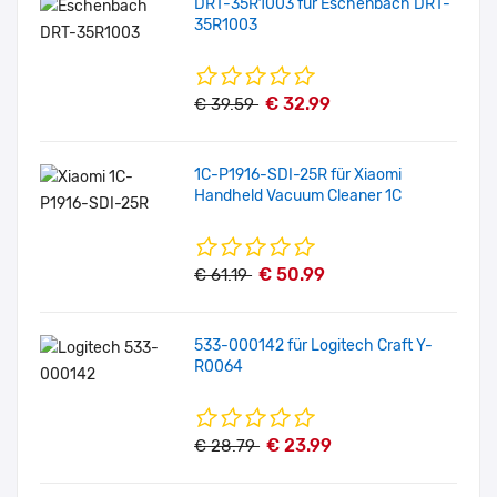
DRT-35R1003 für Eschenbach DRT-
35R1003
€ 32.99
€ 39.59
1C-P1916-SDI-25R für Xiaomi
Handheld Vacuum Cleaner 1C
€ 50.99
€ 61.19
533-000142 für Logitech Craft Y-
R0064
€ 23.99
€ 28.79