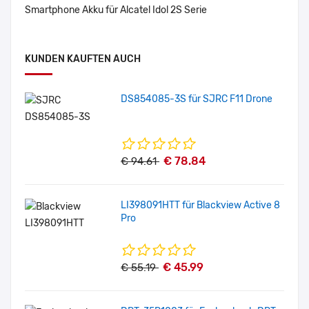
Smartphone Akku für Alcatel Idol 2S Serie
KUNDEN KAUFTEN AUCH
DS854085-3S für SJRC F11 Drone
€ 78.84
€ 94.61
LI398091HTT für Blackview Active 8
Pro
€ 45.99
€ 55.19