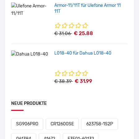
Armor-11/11T für Ulefone Armor 11
11T
€ 25.88
€ 31.06
L018-40 für Dahua L018-40
€ 31.99
€ 38.39
NEUE PRODUKTE
SG906PRO
CR12600SE
623758-1S2P
061384
A1672
E3E01-60132