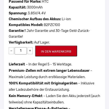
Passend für Marke:
HTC
Kapazität:
3000mAh
Spannung:
3.85V/4.4V
Chemischer Aufbau des Akkus:
Li-ion
Kompatibles Modell:
B2PZC100
Garantie:
1 Jahr Garantie und 30-Tage Geld-Zurück-
Garantie!
Verfügbarkeit:
Auf Lager.
−
+
IN DEN WARENKORB
Lieferzeit
– In der Regel 5 - 15 Werktage.
Premium-Zellen mit extrem langer Lebensdauer
–
Maximale Leistung durch erstklassige Materialien.
100% Kompatibilität mit Originalgeräten
– Inklusive
aller Ladezubehöre der Erstausrüstung.
Kein Memory-Effekt
– Laden Sie den Akku jederzeit (auch
teilweise) ohne Kapazitätseinbußen.
Herstellerneue Klasse-A-Batterien
–