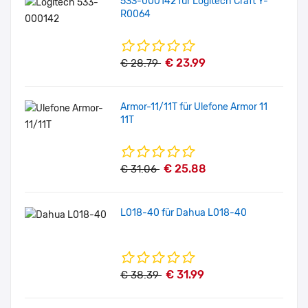
533-000142 für Logitech Craft Y-
R0064
€ 23.99
€ 28.79
Armor-11/11T für Ulefone Armor 11
11T
€ 25.88
€ 31.06
L018-40 für Dahua L018-40
€ 31.99
€ 38.39