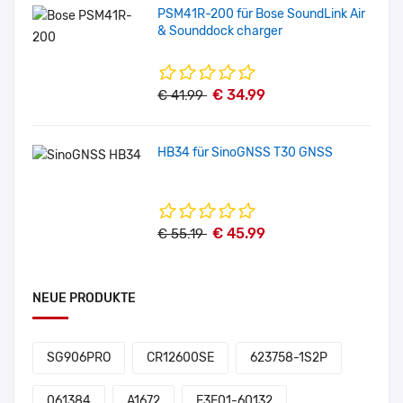
PSM41R-200 für Bose SoundLink Air
& Sounddock charger
€ 34.99
€ 41.99
HB34 für SinoGNSS T30 GNSS
€ 45.99
€ 55.19
NEUE PRODUKTE
SG906PRO
CR12600SE
623758-1S2P
061384
A1672
E3E01-60132