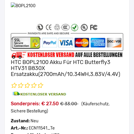
HTC BOPL2100 Akku Für HTC Butterfly3
HTV31 B830X
Ersatzakku(2700mAh/10.34WH,3.83V/4.4V)
Sonderpreis: € 27.50
€ 33.00
(Käuferschutz,
Sichere Bestellung)
Zustand:
Neu
Art.-Nr.:
ECN11541_Te