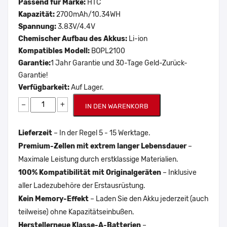
Passend für Marke:
HTC
Kapazität:
2700mAh/10.34WH
Spannung:
3.83V/4.4V
Chemischer Aufbau des Akkus:
Li-ion
Kompatibles Modell:
BOPL2100
Garantie:
1 Jahr Garantie und 30-Tage Geld-Zurück-
Garantie!
Verfügbarkeit:
Auf Lager.
−
+
IN DEN WARENKORB
Lieferzeit
– In der Regel 5 - 15 Werktage.
Premium-Zellen mit extrem langer Lebensdauer
–
Maximale Leistung durch erstklassige Materialien.
100% Kompatibilität mit Originalgeräten
– Inklusive
aller Ladezubehöre der Erstausrüstung.
Kein Memory-Effekt
– Laden Sie den Akku jederzeit (auch
teilweise) ohne Kapazitätseinbußen.
Herstellerneue Klasse-A-Batterien
–