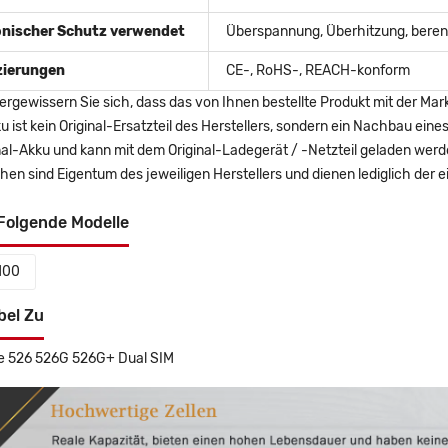
onischer Schutz verwendet
Überspannung, Überhitzung, berent
izierungen
CE-, RoHS-, REACH-konform
ergewissern Sie sich, dass das von Ihnen bestellte Produkt mit der Mar
u ist kein Original-Ersatzteil des Herstellers, sondern ein Nachbau ei
nal-Akku und kann mit dem Original-Ladegerät / -Netzteil geladen wer
en sind Eigentum des jeweiligen Herstellers und dienen lediglich der ei
Folgende Modelle
100
bel Zu
e 526 526G 526G+ Dual SIM