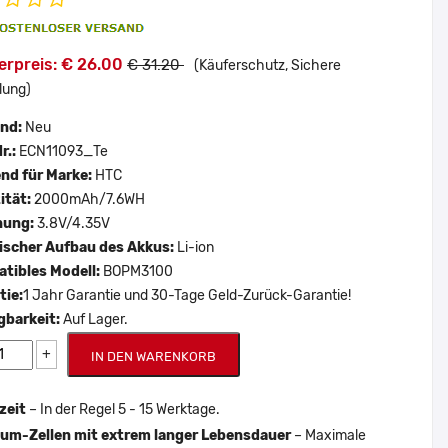
erpreis: € 26.00
€ 31.20
(Käuferschutz, Sichere
lung)
and:
Neu
r.:
ECN11093_Te
nd für Marke:
HTC
ität:
2000mAh/7.6WH
nung:
3.8V/4.35V
scher Aufbau des Akkus:
Li-ion
tibles Modell:
BOPM3100
tie:
1 Jahr Garantie und 30-Tage Geld-Zurück-Garantie!
gbarkeit:
Auf Lager.
+
IN DEN WARENKORB
zeit
– In der Regel 5 - 15 Werktage.
um-Zellen mit extrem langer Lebensdauer
– Maximale