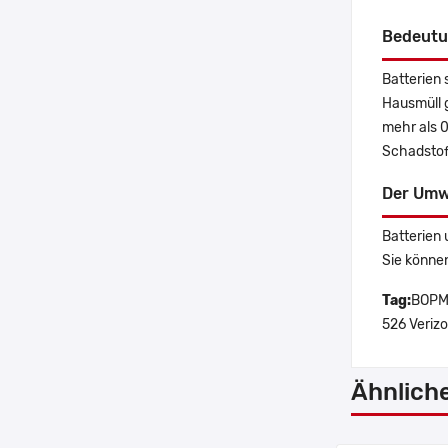
Bedeutu
Batterien 
Hausmüll 
mehr als 
Schadstoff
Der Umw
Batterien 
Sie könne
Tag:
BOPM3
526 Verizo
Ähnlich