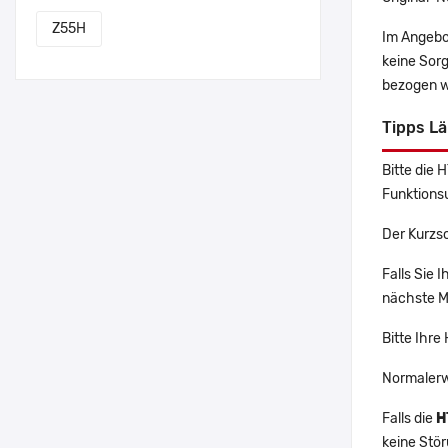
Z55H
Im Angebo
keine Sor
bezogen w
Tipps L
Bitte die 
Funktions
Der Kurzs
Falls Sie
nächste Ma
Bitte Ihre
Normalerw
Falls die
H
keine Stö