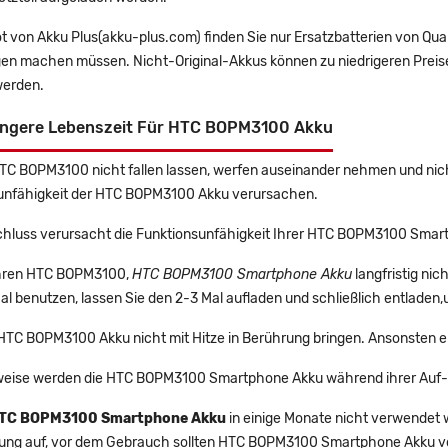
t von Akku Plus(akku-plus.com) finden Sie nur Ersatzbatterien von Qu
gen machen müssen. Nicht-Original-Akkus können zu niedrigeren Preise
erden.
ängere Lebenszeit Für HTC BOPM3100 Akku
HTC BOPM3100 nicht fallen lassen, werfen auseinander nehmen und nicht
unfähigkeit der HTC BOPM3100 Akku verursachen.
chluss verursacht die Funktionsunfähigkeit Ihrer HTC BOPM3100 Smar
 Ihren HTC BOPM3100,
HTC BOPM3100 Smartphone Akku
langfristig ni
l benutzen, lassen Sie den 2-3 Mal aufladen und schließlich entladen,
 HTC BOPM3100 Akku nicht mit Hitze in Berührung bringen. Ansonsten e
eise werden die HTC BOPM3100 Smartphone Akku während ihrer Auf- 
TC BOPM3100 Smartphone Akku
in einige Monate nicht verwendet w
rung auf, vor dem Gebrauch sollten HTC BOPM3100 Smartphone Akku vo