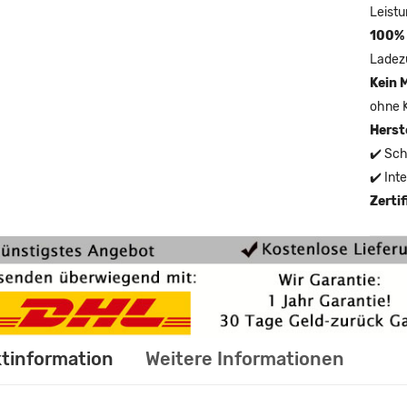
Leistu
100% 
Ladez
Kein 
ohne 
Herst
✔️ Sch
✔️ Int
Zerti
tinformation
Weitere Informationen