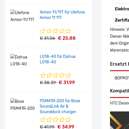
Elektr
Armor-11/11T für Ulefone
Armor 11 11T
Zertif
Hinweis: V
Dieser Akk
€ 25.88
€ 31.06
dem Origi
Warenzeich
L018-40 für Dahua
L018-40
Ersetzt 
BOPM3
€ 31.99
€ 38.39
Kompati
PSM41R-200 für Bose
HTC Desir
SoundLink Air &
Sounddock charger
€ 34.99
€ 41.99