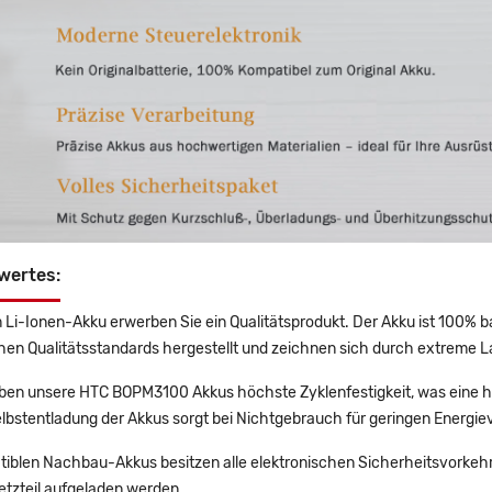
wertes:
 Li-Ionen-Akku erwerben Sie ein Qualitätsprodukt. Der Akku ist 100% b
en Qualitätsstandards hergestellt und zeichnen sich durch extreme La
en unsere HTC BOPM3100 Akkus höchste Zyklenfestigkeit, was eine ho
lbstentladung der Akkus sorgt bei Nichtgebrauch für geringen Energiev
tiblen Nachbau-Akkus besitzen alle elektronischen Sicherheitsvorkehr
etzteil aufgeladen werden.