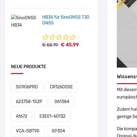
HB34 für SinoGNSS T30
GNSS
€ 45.99
€ 55.19
NEUE PRODUKTE
Wissens
SG906PRO
CR12600SE
Mit diesem
europäisch
623758-1S2P
061384
Zudem hab
A1672
E3E01-60132
geringe Se
Die kompa
VCA-SBT90
SP304
Original-N