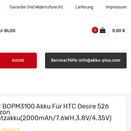
Garantie Und Widerrufsrecht
Lieferung
Impressum
0
U-BLOG
0.00 €
Service/Hilfe :info@akku-plus.com
SUCHE
 BOPM3100 Akku Für HTC Desire 526
izon
atzakku(2000mAh/7.6WH,3.8V/4.35V)