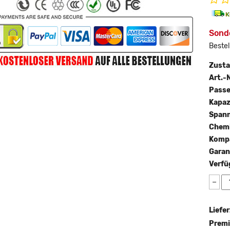
Sond
Bestel
Zust
Art.-N
Passe
Kapaz
Span
Chemi
Kompa
Garan
Verfü
−
Liefer
Premi