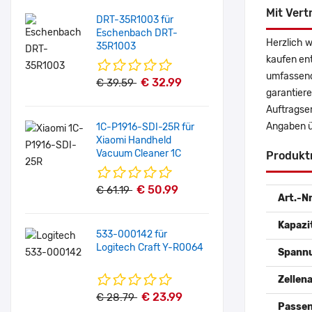
Mit Vert
DRT-35R1003 für
Eschenbach DRT-
Herzlich 
35R1003
kaufen en
umfassende
€ 32.99
€ 39.59
garantiere
Auftragser
Angaben ü
1C-P1916-SDI-25R für
Xiaomi Handheld
Vacuum Cleaner 1C
Produkt
€ 50.99
€ 61.19
Art.-Nr
Kapazi
533-000142 für
Logitech Craft Y-R0064
Spann
Zellena
€ 23.99
€ 28.79
Passen