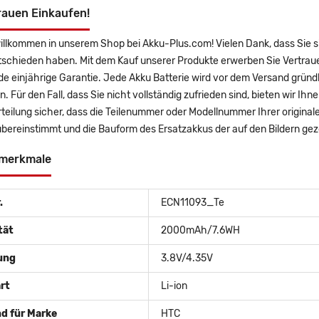
rauen Einkaufen!
willkommen in unserem Shop bei Akku-Plus.com! Vielen Dank, dass Sie 
tschieden haben. Mit dem Kauf unserer Produkte erwerben Sie Vertrau
 einjährige Garantie. Jede Akku Batterie wird vor dem Versand gründl
n. Für den Fall, dass Sie nicht vollständig zufrieden sind, bieten wir Ih
teilung sicher, dass die Teilenummer oder Modellnummer Ihrer origina
bereinstimmt und die Bauform des Ersatzakkus der auf den Bildern ge
merkmale
.
ECN11093_Te
tät
2000mAh/7.6WH
ung
3.8V/4.35V
rt
Li-ion
d für Marke
HTC