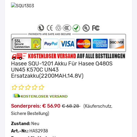
Hasee SQU-1201 Akku Für Hasee Q480S
UN45 K570C UN43
Ersatzakku(2200MAH,14.8V)
Sonderpreis: € 56.90
€ 68.28
(Käuferschutz,
Sichere Bestellung)
Zustand:
Neu
Art.-Nr.:
HAS2938