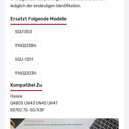
lediglich der eindeutigen Identifikation.
Ersetzt Folgende Modelle
SQU1303
916Q2238H
SQU-1201
916Q2203H
Kompatibel Zu
Hasee
Q480S UN43 UN45 UN47
K570C 7G-5S/X3P