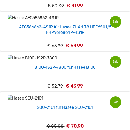
€ 41.99
€ 50.39
Sale
AEC586862-4S1P für Hasee ZHAN T8 HBE6S01/5
FHPV616864P-4S1P
€ 54.99
€ 65.99
Sale
B100-1S2P-7800 für Hasee B100
€ 43.99
€ 52.79
Sale
SQU-2101 für Hasee SQU-2101
€ 70.90
€ 85.08