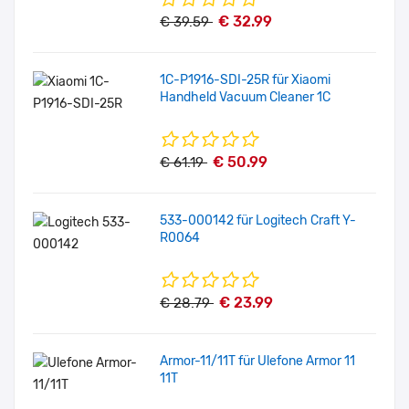
€ 32.99
€ 39.59
1C-P1916-SDI-25R für Xiaomi
Handheld Vacuum Cleaner 1C
€ 50.99
€ 61.19
533-000142 für Logitech Craft Y-
R0064
€ 23.99
€ 28.79
Armor-11/11T für Ulefone Armor 11
11T