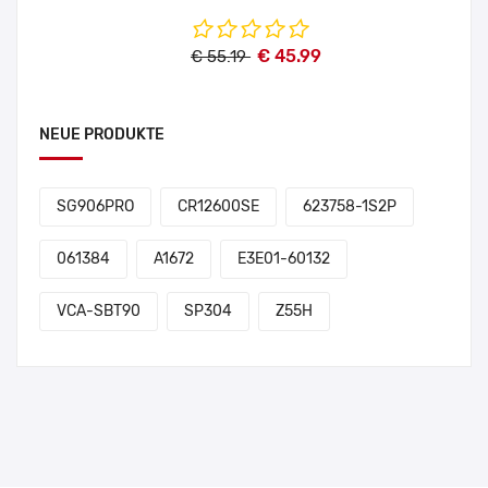
€ 45.99
€ 55.19
NEUE PRODUKTE
SG906PRO
CR12600SE
623758-1S2P
061384
A1672
E3E01-60132
VCA-SBT90
SP304
Z55H