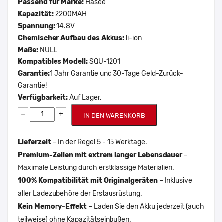
Passend für Marke:
Hasee
Kapazität:
2200MAH
Spannung:
14.8V
Chemischer Aufbau des Akkus:
li-ion
Maße:
NULL
Kompatibles Modell:
SQU-1201
Garantie:
1 Jahr Garantie und 30-Tage Geld-Zurück-
Garantie!
Verfügbarkeit:
Auf Lager.
−
+
IN DEN WARENKORB
Lieferzeit
– In der Regel 5 - 15 Werktage.
Premium-Zellen mit extrem langer Lebensdauer
–
Maximale Leistung durch erstklassige Materialien.
100% Kompatibilität mit Originalgeräten
– Inklusive
aller Ladezubehöre der Erstausrüstung.
Kein Memory-Effekt
– Laden Sie den Akku jederzeit (auch
teilweise) ohne Kapazitätseinbußen.