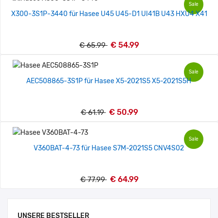
Sale
X300-3S1P-3440 für Hasee U45 U45-D1 UI41B U43 HXU4 X41
€ 54.99
€ 65.99
Sale
AEC508865-3S1P für Hasee X5-2021S5 X5-2021S5H
€ 50.99
€ 61.19
Sale
V360BAT-4-73 für Hasee S7M-2021S5 CNV4S02
€ 64.99
€ 77.99
UNSERE BESTSELLER