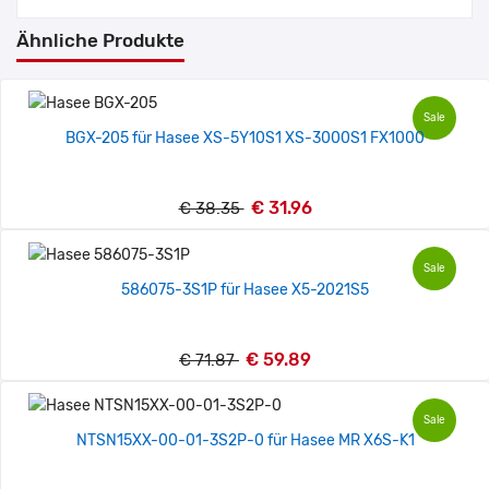
Ähnliche Produkte
Sale
BGX-205 für Hasee XS-5Y10S1 XS-3000S1 FX1000
€ 31.96
€ 38.35
Sale
586075-3S1P für Hasee X5-2021S5
€ 59.89
€ 71.87
Sale
NTSN15XX-00-01-3S2P-0 für Hasee MR X6S-K1