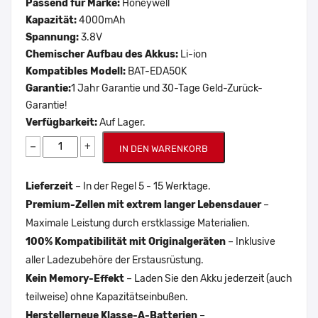
Passend für Marke:
Honeywell
Kapazität:
4000mAh
Spannung:
3.8V
Chemischer Aufbau des Akkus:
Li-ion
Kompatibles Modell:
BAT-EDA50K
Garantie:
1 Jahr Garantie und 30-Tage Geld-Zurück-
Garantie!
Verfügbarkeit:
Auf Lager.
−
+
IN DEN WARENKORB
Lieferzeit
– In der Regel 5 - 15 Werktage.
Premium-Zellen mit extrem langer Lebensdauer
–
Maximale Leistung durch erstklassige Materialien.
100% Kompatibilität mit Originalgeräten
– Inklusive
aller Ladezubehöre der Erstausrüstung.
Kein Memory-Effekt
– Laden Sie den Akku jederzeit (auch
teilweise) ohne Kapazitätseinbußen.
Herstellerneue Klasse-A-Batterien
–