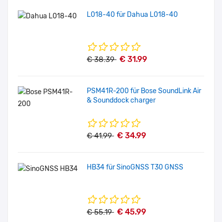
L018-40 für Dahua L018-40
€ 31.99
€ 38.39
PSM41R-200 für Bose SoundLink Air
& Sounddock charger
€ 34.99
€ 41.99
HB34 für SinoGNSS T30 GNSS
€ 45.99
€ 55.19