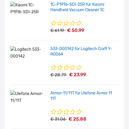
1C-P1916-SDI-25R für Xiaomi
Handheld Vacuum Cleaner 1C
€ 50.99
€ 61.19
533-000142 für Logitech Craft Y-
R0064
€ 23.99
€ 28.79
Armor-11/11T für Ulefone Armor 11
11T
€ 25.88
€ 31.06