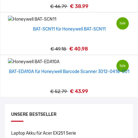
€ 38.99
€ 46.79
Sale
BAT-SCN11 für Honeywell BAT-SCN11
€ 40.98
€ 49.18
Sale
BAT-EDA10A für Honeywell Barcode Scanner 3012-0418-001
€ 43.99
€ 52.79
UNSERE BESTSELLER
Laptop Akku für Acer EX251 Serie