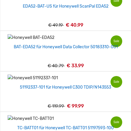
Sale
EDA52-BAT-US für Honeywell ScanPal EDA52
€ 40.99
€ 49.19
Sale
BAT-EDA52 für Honeywell Data Collector 50183310-001
€ 33.99
€ 40.79
Sale
51192337-101 für Honeywell C300 TDIP/N143553
€ 99.99
€ 119.99
Sale
TC-BATT01 für Honeywell TC-BATT01 51197593-100