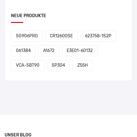
NEUE PRODUKTE
SG906PRO
CR12600SE
623758-1S2P
061384
A1672
E3E01-60132
VCA-SBT90
SP304
Z55H
UNSER BLOG