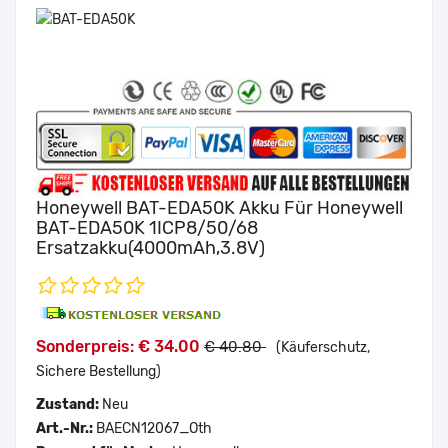
Honeywell BAT-EDA50K Akku Für Honeywell
BAT-EDA50K 1ICP8/50/68
Ersatzakku(4000mAh,3.8V)
Sonderpreis: € 34.00
€ 40.80
(Käuferschutz,
Sichere Bestellung)
Zustand:
Neu
Art.-Nr.:
BAECN12067_Oth