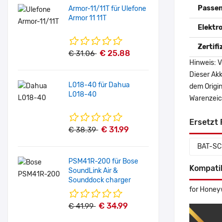
Passen
Armor-11/11T für Ulefone
Armor 11 11T
Elektr
Zertif
€ 25.88
€ 31.06
Hinweis: V
Dieser Akk
L018-40 für Dahua
dem Origi
L018-40
Warenzeich
Ersetzt 
€ 31.99
€ 38.39
BAT-SC
PSM41R-200 für Bose
Kompati
SoundLink Air &
Sounddock charger
for Honey
€ 34.99
€ 41.99