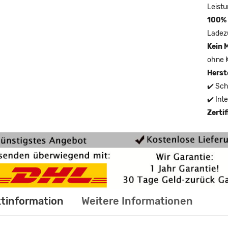
Leistu
100% 
Ladez
Kein 
ohne 
Herst
✔️ Sch
✔️ Int
Zerti
tinformation
Weitere Informationen