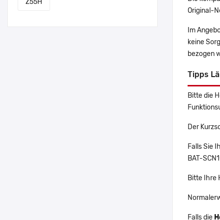
Z55H
Original-N
Im Angebo
keine Sor
bezogen w
Tipps L
Bitte die 
Funktions
Der Kurzs
Falls Sie
BAT-SCN10 
Bitte Ihre
Normalerw
Falls die
H