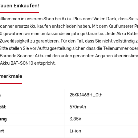
rauen Einkaufen!
willkommen in unserem Shop bei Akku-Plus.com! Vielen Dank, dass Si
canner ersatzakku kaufen entschieden haben. Mit dem Kauf unserer Pro
 gewähren wir eine umfassende einjährige Garantie. Jede Akku Batter
uverlässigkeit zu garantieren. Für den Fall, dass Sie nicht vollständig 
Bitte stellen Sie vor Auftragserteilung sicher, dass die Teilenummer 
Barcode Scanner Akku mit den unten genannten Angaben übereinstimmt
 Akku BAT-SCN10 entspricht.
merkmale
.
25KK1468H_Oth
tät
570mAh
ung
3.85V
rt
Li-ion