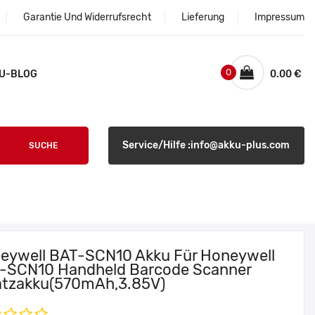
Garantie Und Widerrufsrecht
Lieferung
Impressum
0
U-BLOG
0.00 €
Service/Hilfe :info@akku-plus.com
SUCHE
eywell BAT-SCN10 Akku Für Honeywell
-SCN10 Handheld Barcode Scanner
atzakku(570mAh,3.85V)