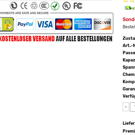
Sond
Bestel
Zust
Art.-N
Passe
Kapaz
Span
Chemi
Kompa
Garan
Verfü
−
Liefer
Premi