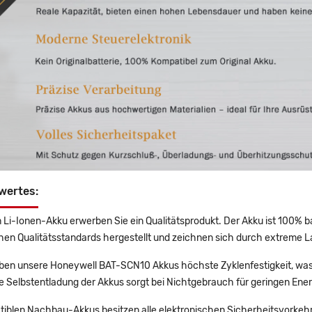
wertes:
 Li-Ionen-Akku erwerben Sie ein Qualitätsprodukt. Der Akku ist 100% b
en Qualitätsstandards hergestellt und zeichnen sich durch extreme La
en unsere Honeywell BAT-SCN10 Akkus höchste Zyklenfestigkeit, was 
e Selbstentladung der Akkus sorgt bei Nichtgebrauch für geringen Ener
tiblen Nachbau-Akkus besitzen alle elektronischen Sicherheitsvorkehr