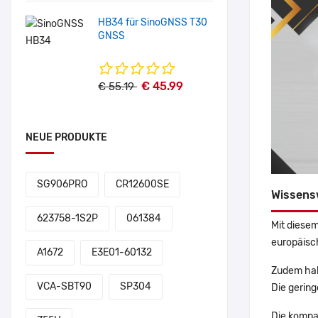
HB34 für SinoGNSS T30
GNSS
€ 45.99
€ 55.19
NEUE PRODUKTE
SG906PRO
CR12600SE
Wissens
623758-1S2P
061384
Mit diesem
europäisch
A1672
E3E01-60132
Zudem hab
VCA-SBT90
SP304
Die gering
Die kompa