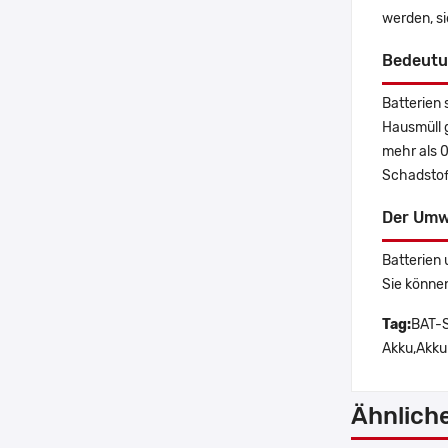
werden, s
Bedeutu
Batterien 
Hausmüll 
mehr als 
Schadstoff
Der Umw
Batterien 
Sie könne
Tag:
BAT-S
Akku,Akku
Ähnlich