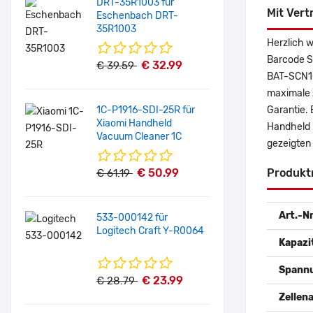
DRT-35R1003 für
Mit Vert
Eschenbach DRT-
35R1003
Herzlich 
Barcode S
€ 32.99
€ 39.59
BAT-SCN10
maximale Z
1C-P1916-SDI-25R für
Garantie. 
Xiaomi Handheld
Handheld 
Vacuum Cleaner 1C
gezeigten
€ 50.99
Produkt
€ 61.19
Art.-Nr
533-000142 für
Logitech Craft Y-R0064
Kapazi
Spann
€ 23.99
€ 28.79
Zellena