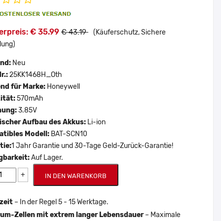
erpreis: € 35.99
€ 43.19
(Käuferschutz, Sichere
lung)
and:
Neu
r.:
25KK1468H_Oth
nd für Marke:
Honeywell
ität:
570mAh
nung:
3.85V
scher Aufbau des Akkus:
Li-ion
tibles Modell:
BAT-SCN10
tie:
1 Jahr Garantie und 30-Tage Geld-Zurück-Garantie!
gbarkeit:
Auf Lager.
+
IN DEN WARENKORB
zeit
– In der Regel 5 - 15 Werktage.
um-Zellen mit extrem langer Lebensdauer
– Maximale