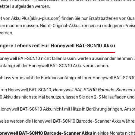
etzteil aufgeladen werden.
t von Akku Plus(akku-plus.com) finden Sie nur Ersatzbatterien von Qu
gen machen müssen. Nicht-Original-Akkus können zu niedrigeren Preise
erden.
ängere Lebenszeit Für Honeywell BAT-SCN10 Akku
Honeywell BAT-SCN10 nicht fallen lassen, werfen auseinander nehmen un
unfähigkeit der Honeywell BAT-SCN10 Akku verursachen.
chluss verursacht die Funktionsunfähigkeit Ihrer Honeywell BAT-SCN
 Ihren Honeywell BAT-SCN10,
Honeywell BAT-SCN10 Barcode-Scanner 
Akku das nächste Mal benutzen, lassen Sie den 2-3 Mal aufladen und 
 Honeywell BAT-SCN10 Akku nicht mit Hitze in Berührung bringen. Anso
eise werden die Honeywell BAT-SCN10 Barcode-Scanner Akku während
oneywell BAT-SCN10 Barcode-Scanner Akku
in einige Monate nicht