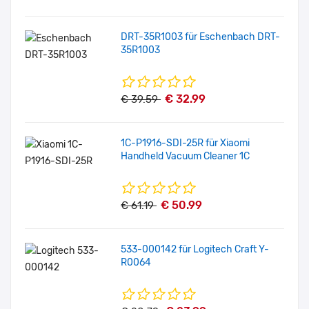
DRT-35R1003 für Eschenbach DRT-
35R1003
€ 32.99
€ 39.59
1C-P1916-SDI-25R für Xiaomi
Handheld Vacuum Cleaner 1C
€ 50.99
€ 61.19
533-000142 für Logitech Craft Y-
R0064