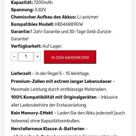
Kapazität:
7200mAh
Spannung:
3.82V
Chemischer Aufbau des Akkus:
Li-polymer
Kompatibles Modell:
HB546889EIW
Garantie:
1 Jahr Garantie und 30-Tage Geld-Zurück-
Garantie!
Verfügbarkeit:
Auf Lager.
−
+
IN DEN WARENKORB
Lieferzeit
– In der Regel 5 - 15 Werktage.
Premium-Zellen mit extrem langer Lebensdauer
–
Maximale Leistung durch erstklassige Materialien.
100% Kompatibilität mit Originalgeräten
– Inklusive
aller Ladezubehöre der Erstausrüstung.
Kein Memory-Effekt
– Laden Sie den Akku jederzeit (auch
teilweise) ohne Kapazitätseinbußen.
Herstellerneue Klasse-A-Batterien
–