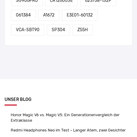
SG906PRO
CR12600SE
623758-1S2P
061384
A1672
E3E01-60132
VCA-SBT90
SP304
Z55H
UNSER BLOG
Honor Magic V6 vs. Magic V5: Ein Generationenvergleich der
Extraklasse
Redmi Headphones Neo im Test – Langer Atem, zwei Gesichter