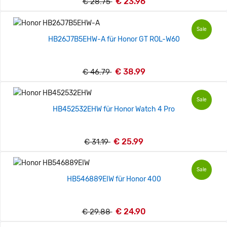
€ 23.96
€ 28.75
Sale
HB26J7B5EHW-A für Honor GT ROL-W60
€ 38.99
€ 46.79
Sale
HB452532EHW für Honor Watch 4 Pro
€ 25.99
€ 31.19
Sale
HB546889EIW für Honor 400
€ 24.90
€ 29.88